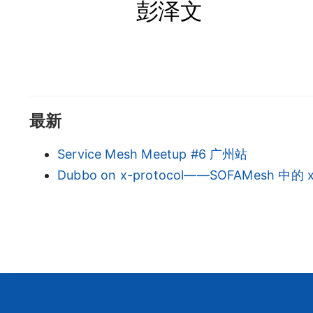
彭泽文
最新
Service Mesh Meetup #6 广州站
Dubbo on x-protocol——SOFAMesh 中的 