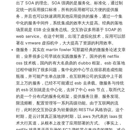
出了 SOA 的理念。SOA 强调的是服务化、标准化，通过制
定统一的应用接口标准，所有的应用都可以方便的提供服
务，并且也可以快速调用其他应用提供的服务，通过一个集
中化的服务中间件，系统集成的效率大大提高。经典的落地
场景就是 ESB 企业服务总线。交互协议多用基于 SOAP 的
web service。在这个时期，出现了虚拟化技术，应用可以部
署在 vmware 虚拟机中，大大提高了资源的利用效率。
微服务：其实在 martin fowler 写那篇经典的微服务论述文章
前，业界很多公司早就在实践微服务了。国外的有 netflix
oss 技术栈，国内的有大名鼎鼎的 dubbo 框架。esb 在落地
过程中碰到了很多问题，集中化的中心节点很容易造成性能
瓶颈，并可能产生单点故障，在互联网公司的实践中上千甚
至上万的服务，已经不可能通过 esb 去承载。微服务与传统
的 esb 区别就是去中心化，去掉了中心 esb 节点，取而代之
的是一个分布式的服务化框架，提供服务注册、服务发现、
限流熔断、配置管理等一系列高级功能。由于互联网的流
行，此时的交互协议多为轻量级的 RESTful 风格协议。这个
时期，是云计算真正落地的时期，以 aws 为代表的 Iaas 技
术大行其道，从根本上改变了应用部署的方式。（事实上，
netflix 就是基于亚马逊的 EC2 弹性节点来动态的增加、减少