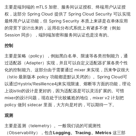
主要是端到端的 mTLS 加密、服务间认证授权、终端用户认证授
权，这部分 Spring Cloud 提供了 Spring Cloud Security 可以实现
最终用户认证功能，但 Spring Security 本质上来讲是在单体应用
的背景下设计出来的，运用在分布式系统上有诸多不便（例如
Session 同步），端到端加密和服务间认证也是没有的。
控制
主要是策略（policy），例如黑白名单、限速等各类控制能力，通
过适配器（Adapter）实现，并且可以自定义适配器扩展各类个性
化的控制能力。这部分由于需要通过 mixer 来实现，历来争议很大
（Istio 最新版本 policy 功能都是默认关闭的）。Spring Cloud可
以通过Hystrix/Resillience4j来实现限速、熔断等方面的功能，理论
上说istio的设计是更好的，因为适配器是可以灵活扩展的。可惜
mixer的设计问题，现在处于比较尴尬的地位，mixer v2 计划把
policy 做到 sidecar 里面，大方向是对的，可以期待一下。
观测
主要是遥测（telemetry）。一般我们说的可观测性
（Observability），包含
Logging、Tracing、Metrics
这三部