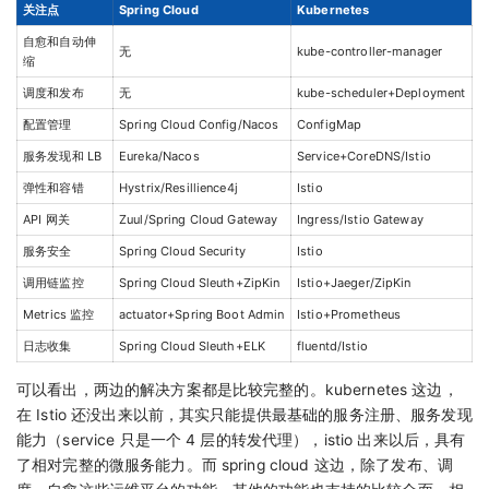
关注点
Spring Cloud
Kubernetes
自愈和自动伸
无
kube-controller-manager
缩
调度和发布
无
kube-scheduler+Deployment
配置管理
Spring Cloud Config/Nacos
ConfigMap
服务发现和 LB
Eureka/Nacos
Service+CoreDNS/Istio
弹性和容错
Hystrix/Resillience4j
Istio
API 网关
Zuul/Spring Cloud Gateway
Ingress/Istio Gateway
服务安全
Spring Cloud Security
Istio
调用链监控
Spring Cloud Sleuth+ZipKin
Istio+Jaeger/ZipKin
Metrics 监控
actuator+Spring Boot Admin
Istio+Prometheus
日志收集
Spring Cloud Sleuth+ELK
fluentd/Istio
可以看出，两边的解决方案都是比较完整的。kubernetes 这边，
在 Istio 还没出来以前，其实只能提供最基础的服务注册、服务发现
能力（service 只是一个 4 层的转发代理），istio 出来以后，具有
了相对完整的微服务能力。而 spring cloud 这边，除了发布、调