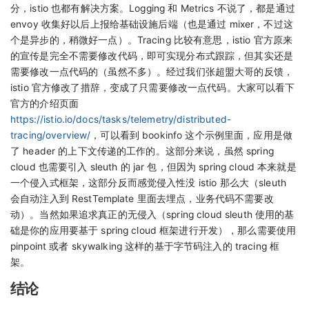
分，istio 也都有解决方案。Logging 和 Metrics 不说了，都是通过
envoy 收集好以后上报给基础设施后端（也是通过 mixer，不过这
个是异步的，稍微好一点）。Tracing 比较有意思，istio 官方原来
的宣传是完全不需要修改代码，即可实现分布式跟踪，但其实还是
需要修改一点代码的（虽然不多）。经过我们张超盟大哥的反馈，
istio 官方修改了措辞，变成了只需要修改一点代码。大家可以看下
官方的介绍页面
https://istio.io/docs/tasks/telemetry/distributed-
tracing/overview/
，可以看到 bookinfo 这个示例里面，应用是做
了 header 的上下文传递的工作的。这部分来说，虽然 spring
cloud 也需要引入 sleuth 的 jar 包，但因为 spring cloud 本来就是
一个侵入式框架，这部分反而感觉侵入性没 istio 那么大（sleuth
会自动注入到 RestTemplate 里面去埋点，业务代码不需要改
动）。当然如果追求真正的无侵入（spring cloud sleuth 使用的基
础是你的应用要基于 spring cloud 框架进行开发），那么需要使用
pinpoint 或者 skywalking 这样的基于字节码注入的 tracing 框
架。
结论