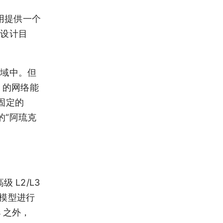
应用提供一个
其设计目
领域中。但
s 的网络能
固定的
它的“阿琉克
级 L2/L3
I 模型进行
 之外，