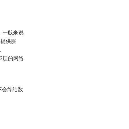
服务，一般来说
户提供服
e。
/L3层的网络
般不会终结数