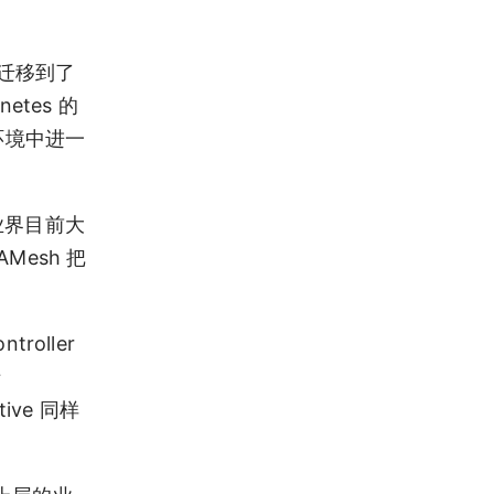
 迁移到了
etes 的
环境中进一
于业界目前大
Mesh 把
roller
于
tive 同样