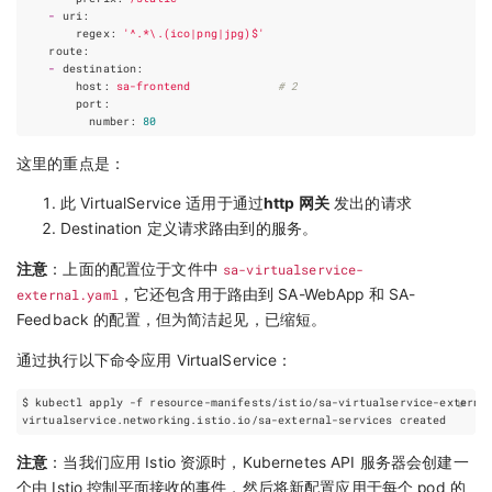
-
uri
:
regex
:
'^.*\.(ico|png|jpg)$'
route
:
-
destination
:
host
:
sa-frontend
# 2
port
:
number
:
80
这里的重点是：
此 VirtualService 适用于通过
http 网关
发出的请求
Destination 定义请求路由到的服务。
注意
：上面的配置位于文件中
sa-virtualservice-
external.yaml
，它还包含用于路由到 SA-WebApp 和 SA-
Feedback 的配置，但为简洁起见，已缩短。
通过执行以下命令应用 VirtualService：
注意
：当我们应用 Istio 资源时，Kubernetes API 服务器会创建一
个由 Istio 控制平面接收的事件，然后将新配置应用于每个 pod 的