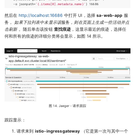
    -o 
jsonpath
=
'{.items[0].metadata.name}'
)
16686
然后在
http://localhost:16686
中打开 UI，选择
sa-web-app
服
务，
如果下拉列表中未显示该
服务，
则在页面上生成一些活动并点
击刷新
。随后单击该按钮
查找痕迹
，这显示最近的痕迹，选择任
何和所有的痕迹的详细分类将会显示，如图 14 所示。
图 14. Jaeger - 请求跟踪
跟踪显示：
请求来到
istio-ingressgateway
（它是第一次与其中一个