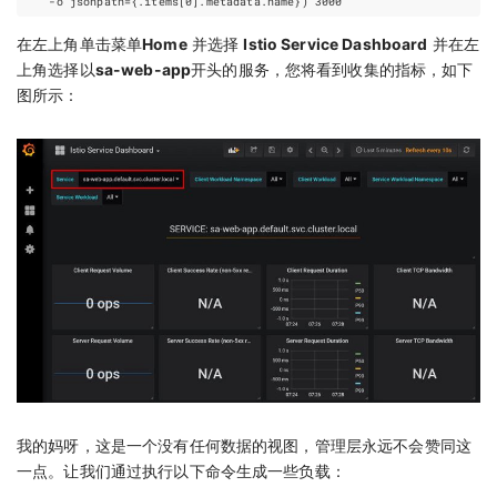
    -o 
jsonpath
={
.items
[
0
]
.metadata.name
}
)
3000
在左上角单击菜单
Home
并选择
Istio Service Dashboard
并在左
上角选择以
sa-web-app
开头的服务，您将看到收集的指标，如下
图所示：
我的妈呀，这是一个没有任何数据的视图，管理层永远不会赞同这
一点。让我们通过执行以下命令生成一些负载：