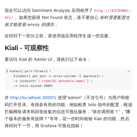
现在可以访问 Sentiment Analysis 应用程序了
http://{EXTERNAL-
IP}/
。如果您获得 Not Found 状态，请不要担心
有时需要配置生
效才能更新 envoy 的缓存
。
在转到下一部分之前，请使用该应用程序生成一些流量。
Kiali - 可观察性
要访问 Kiali 的 Admin UI，请执行以下命令：
$ kubectl port-forward 
$(
kubectl get pod -n istio-system -l 
app
=
kiali 
    -o 
jsonpath
=
'{.items[0].metadata.name}'
)
    -n istio-system 
20001
并
http://localhost:20001/
使用“admin”（不含引号）为用户和密
码打开登录。有很多有用的功能，例如检查 Istio 组件的配置，根据
拦截网络请求和回答收集的信息可视化服务，“谁在调用谁？”，“哪
个版本的服务有故障？”等等，花一些时间检验 Kiali 的功能，然后
再转到下一节，用 Grafana 可视化指标！