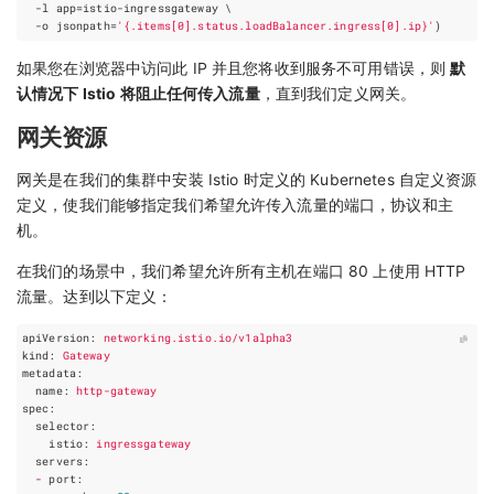
  -l 
app
=
istio-ingressgateway 
  -o 
jsonpath
=
'{.items[0].status.loadBalancer.ingress[0].ip}'
)
如果您在浏览器中访问此 IP 并且您将收到服务不可用错误，则
默
认情况下 Istio 将阻止任何传入流量
，直到我们定义网关。
网关资源
网关是在我们的集群中安装 Istio 时定义的 Kubernetes 自定义资源
定义，使我们能够指定我们希望允许传入流量的端口，协议和主
机。
在我们的场景中，我们希望允许所有主机在端口 80 上使用 HTTP
流量。达到以下定义：
apiVersion
:
networking.istio.io/v1alpha3
kind
:
Gateway
metadata
:
name
:
http-gateway
spec
:
selector
:
istio
:
ingressgateway
servers
:
-
port
: