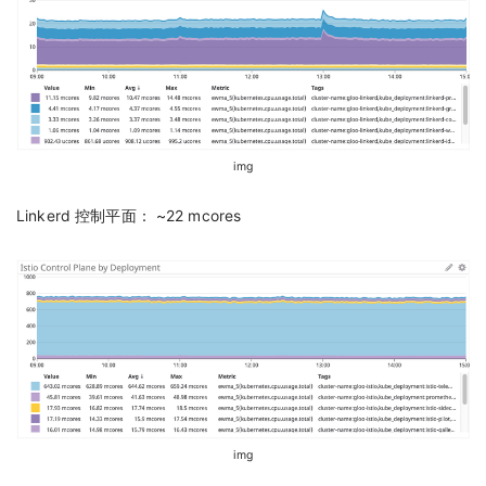
img
Linkerd 控制平面： ~22 mcores
img