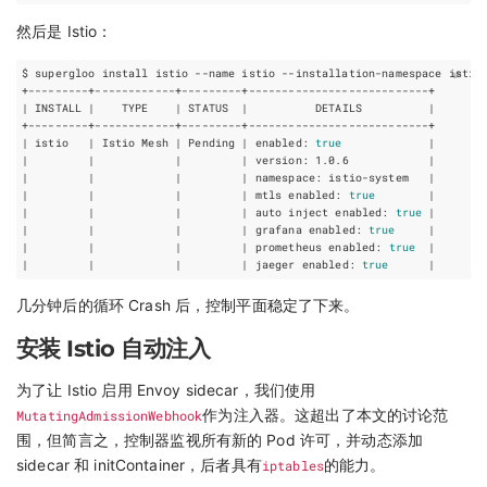
然后是 Istio：
$ supergloo install istio --name istio --installation-namespace istio
|
 INSTALL 
|
    TYPE    
|
 STATUS  
|
          DETAILS          
|
|
 istio   
|
 Istio Mesh 
|
 Pending 
|
 enabled: 
true
|
|
|
|
|
 version: 1.0.6            
|
|
|
|
|
 namespace: istio-system   
|
|
|
|
|
 mtls enabled: 
true
|
|
|
|
|
 auto inject enabled: 
true
|
|
|
|
|
 grafana enabled: 
true
|
|
|
|
|
 prometheus enabled: 
true
|
|
|
|
|
 jaeger enabled: 
true
|
几分钟后的循环 Crash 后，控制平面稳定了下来。
安装 Istio 自动注入
为了让 Istio 启用 Envoy sidecar，我们使用
MutatingAdmissionWebhook
作为注入器。这超出了本文的讨论范
围，但简言之，控制器监视所有新的 Pod 许可，并动态添加
sidecar 和 initContainer，后者具有
iptables
的能力。