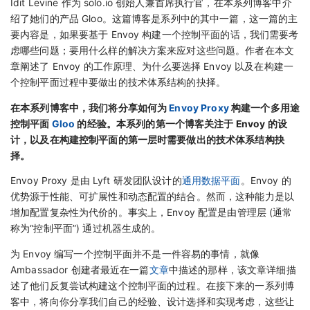
Idit Levine 作为 solo.io 创始人兼首席执行官，在本系列博客中介
绍了她们的产品 Gloo。这篇博客是系列中的其中一篇，这一篇的主
要内容是，如果要基于 Envoy 构建一个控制平面的话，我们需要考
虑哪些问题；要用什么样的解决方案来应对这些问题。作者在本文
章阐述了 Envoy 的工作原理、为什么要选择 Envoy 以及在构建一
个控制平面过程中要做出的技术体系结构的抉择。
在本系列博客中，我们将分享如何为
Envoy Proxy
构建一个多用途
控制平面
Gloo
的经验。本系列的第一个博客关注于 Envoy 的设
计，以及在构建控制平面的第一层时需要做出的技术体系结构抉
择。
Envoy Proxy 是由 Lyft 研发团队设计的
通用数据平面
。Envoy 的
优势源于性能、可扩展性和动态配置的结合。然而，这种能力是以
增加配置复杂性为代价的。事实上，Envoy 配置是由管理层 (通常
称为“控制平面”) 通过机器生成的。
为 Envoy 编写一个控制平面并不是一件容易的事情，就像
Ambassador 创建者最近在一篇
文章
中描述的那样，该文章详细描
述了他们反复尝试构建这个控制平面的过程。在接下来的一系列博
客中，将向你分享我们自己的经验、设计选择和实现考虑，这些让