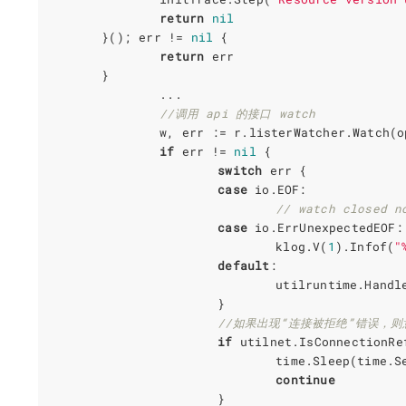
return
nil
}();
err
!=
nil
{
return
err
}
...
//调用 api 的接口 watch
w
,
err
:=
r
.
listerWatcher
.
Watch
(
o
if
err
!=
nil
{
switch
err
{
case
io
.
EOF
:
// watch closed n
case
io
.
ErrUnexpectedEOF
:
klog
.
V
(
1
).
Infof
(
"
default
:
utilruntime
.
Handl
}
//如果出现“连接被拒绝”错误，
if
utilnet
.
IsConnectionRe
time
.
Sleep
(
time
.
S
continue
}