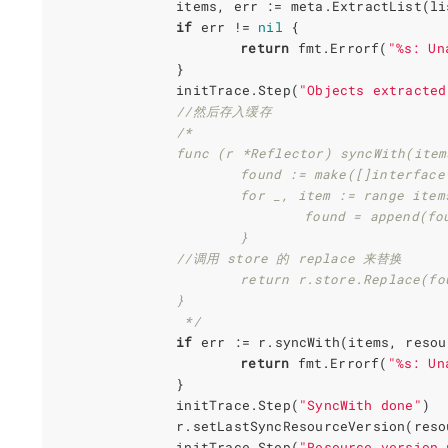
items
,
err
:=
meta
.
ExtractList
(
li
if
err
!=
nil
{
return
fmt
.
Errorf
(
"%s: Un
}
initTrace
.
Step
(
"Objects extracted
//然后存入缓存
		 */
if
err
:=
r
.
syncWith
(
items
,
resou
return
fmt
.
Errorf
(
"%s: Un
}
initTrace
.
Step
(
"SyncWith done"
)
r
.
setLastSyncResourceVersion
(
reso
initTrace
.
Step
(
"Resource version 