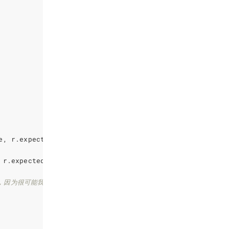
e
,
r
.
expectedType
,
err
)
r
.
expectedType
,
err
))
何意义，因为很可能我们将能够在结束的地方重新开始监视。如果是这种情况，请