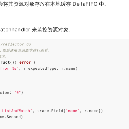
将其资源对象存放在本地缓存 DeltaFIFO 中。
chhandler 来监控资源对象。
e/reflector.go
版本，然后使用资源版本进行观看。
错误。
truct
{})
error
{
from %s"
,
r
.
expectedType
,
r
.
name
)
sion
:
"0"
}
 ListAndWatch"
,
trace
.
Field
{
"name"
,
r
.
name
})
me
.
Second
)