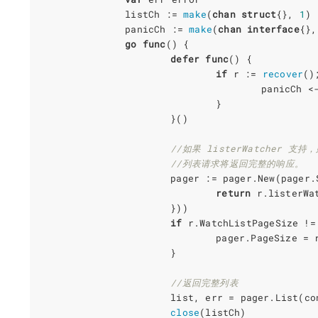
listCh
:=
make
(
chan
struct
{},
1
)
panicCh
:=
make
(
chan
interface
{},
go
func
()
{
defer
func
()
{
if
r
:=
recover
()
panicCh
<
}
}()
//如果 listerWatcher
//列表请求将返回完整的响应。
pager
:=
pager
.
New
(
pager
.
return
r
.
listerWa
}))
if
r
.
WatchListPageSize
!=
pager
.
PageSize
=
}
//返回完整列表
list
,
err
=
pager
.
List
(
co
close
(
listCh
)