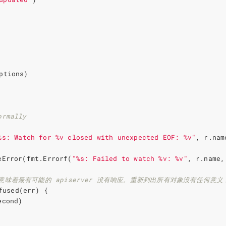
ptions
)
ormally
%s: Watch for %v closed with unexpected EOF: %v"
,
r
.
nam
eError
(
fmt
.
Errorf
(
"%s: Failed to watch %v: %v"
,
r
.
name
,
则意味着最有可能的 apiserver 没有响应。重新列出所有对象没有任
fused
(
err
)
{
econd
)