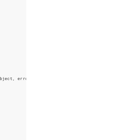
bject
,
error
)
{