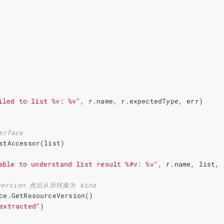
iled to list %v: %v"
,
r
.
name
,
r
.
expectedType
,
err
)
rface
stAccessor
(
list
)
able to understand list result %#v: %v"
,
r
.
name
,
list
,
pversion 然后从而转换为 kind
ce
.
GetResourceVersion
()
extracted"
)