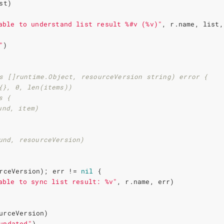
st
)
able to understand list result %#v (%v)"
,
r
.
name
,
list
,
"
)
rceVersion
);
err
!=
nil
{
able to sync list result: %v"
,
r
.
name
,
err
)
urceVersion
)
updated"
)