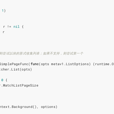
1
)
;
r
!=
nil
{
-
r
 支持，则尝试以块的形式收集列表；如果不支持，则尝试第一个
SimplePageFunc
(
func
(
opts
metav1
.
ListOptions
)
(
runtime
.
O
tcher
.
List
(
opts
)
0
{
r
.
WatchListPageSize
ntext
.
Background
(),
options
)