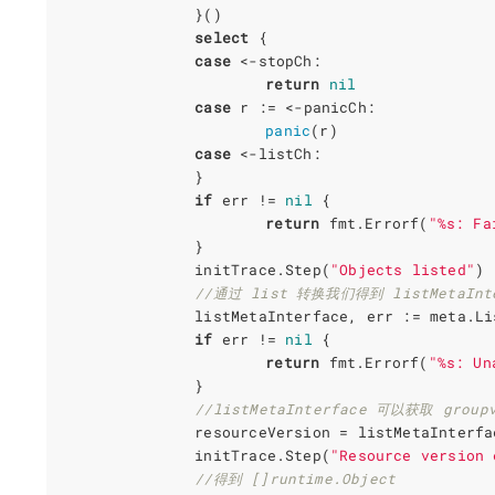
}()
select
{
case
<-
stopCh
:
return
nil
case
r
:=
<-
panicCh
:
panic
(
r
)
case
<-
listCh
:
}
if
err
!=
nil
{
return
fmt
.
Errorf
(
"%s: Fa
}
initTrace
.
Step
(
"Objects listed"
)
//通过 list 转换我们得到 listMetaInte
listMetaInterface
,
err
:=
meta
.
Li
if
err
!=
nil
{
return
fmt
.
Errorf
(
"%s: Un
}
//listMetaInterface 可以获取 grou
resourceVersion
=
listMetaInterfa
initTrace
.
Step
(
"Resource version 
//得到 []runtime.Object