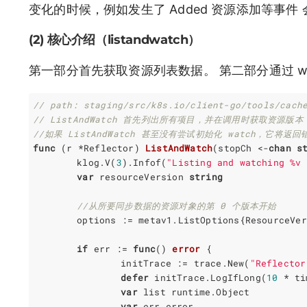
变化的时候，例如发生了 Added 资源添加等事件 会
(2) 核心介绍（listandwatch）
第一部分首先获取资源列表数据。 第二部分通过 wat
// path: staging/src/k8s.io/client-go/tools/cach
// ListAndWatch 首先列出所有项目，并在调用时获取资源
//如果 ListAndWatch 甚至没有尝试初始化 watch，它将返回
func
(
r
*
Reflector
)
ListAndWatch
(
stopCh
<-
chan
s
klog
.
V
(
3
).
Infof
(
"Listing and watching %v 
var
resourceVersion
string
//从所要同步数据的资源对象的第 0 个版本开始
options
:=
metav1
.
ListOptions
{
ResourceVer
if
err
:=
func
()
error
{
initTrace
:=
trace
.
New
(
"Reflector
defer
initTrace
.
LogIfLong
(
10
*
ti
var
list
runtime
.
Object
var
err
error