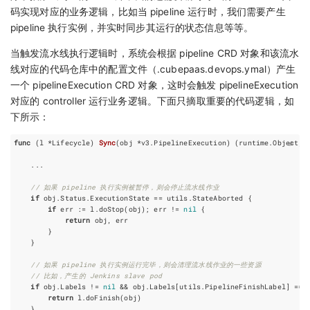
码实现对应的业务逻辑，比如当 pipeline 运行时，我们需要产生
pipeline 执行实例，并实时同步其运行的状态信息等等。
当触发流水线执行逻辑时，系统会根据 pipeline CRD 对象和该流水
线对应的代码仓库中的配置文件（.cubepaas.devops.ymal）产生
一个 pipelineExecution CRD 对象，这时会触发 pipelineExecution
对应的 controller 运行业务逻辑。下面只摘取重要的代码逻辑，如
下所示：
func
(
l
*
Lifecycle
)
Sync
(
obj
*
v3
.
PipelineExecution
)
(
runtime
.
Object
,
...
// 如果 pipeline 执行实例被暂停，则会停止流水线作业
if
obj
.
Status
.
ExecutionState
==
utils
.
StateAborted
{
if
err
:=
l
.
doStop
(
obj
);
err
!=
nil
{
return
obj
,
err
}
}
// 如果 pipeline 执行实例运行完毕，则会清理流水线作业的一些资源
// 比如，产生的 Jenkins slave pod
if
obj
.
Labels
!=
nil
&&
obj
.
Labels
[
utils
.
PipelineFinishLabel
]
==
return
l
.
doFinish
(
obj
)
}