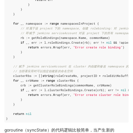
}
}
}
for
_
,
namespace
:=
range
namespacesInProject
{
// 对属于该 project 下的 namespace, 创建 rolebinding: 对 jenkins
// 即赋予 jenkins serviceAccount 对该 project 下的所有 namesp
rb
:=
getRoleBindings
(
namespace
.
Name
,
commonName
)
if
_
,
err
:=
l
.
roleBindings
.
Create
(
rb
);
err
!=
nil
&&
!
apierr
return
errors
.
Wrapf
(
err
,
"Error create role binding"
)
}
}
// 赋予 jenkins serviceAccount 在 cluster 内创建和修改 namespace 的权
// 当部署应用时可以指定创建新的命名空间
clusterRbs
:=
[]
string
{
roleCreateNs
,
projectID
+
roleEditNsSuffix
for
_
,
crbName
:=
range
clusterRbs
{
crb
:=
getClusterRoleBindings
(
commonName
,
crbName
)
if
_
,
err
:=
l
.
clusterRoleBindings
.
Create
(
crb
);
err
!=
nil
&&
return
errors
.
Wrapf
(
err
,
"Error create cluster role bindi
}
}
return
nil
}
goroutine（syncState）的代码逻辑比较简单，当产生新的