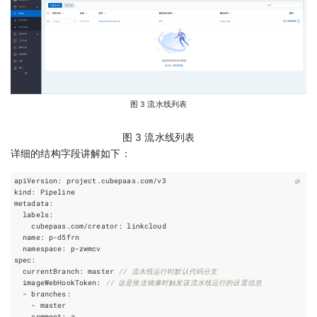
图 3 流水线列表
图 3 流水线列表
详细的结构字段讲解如下：
apiVersion
:
project
.
cubepaas
.
com
/
v3
kind
:
Pipeline
metadata
:
labels
:
cubepaas
.
com
/
creator
:
linkcloud
name
:
p
-
d5frn
namespace
:
p
-
zwmcv
spec
:
currentBranch
:
master
// 流水线运行时默认代码分支
imageWebHookToken
:
// 这是推送镜像时触发该流水线运行的设置信息
-
branches
:
-
master
comment
:
a