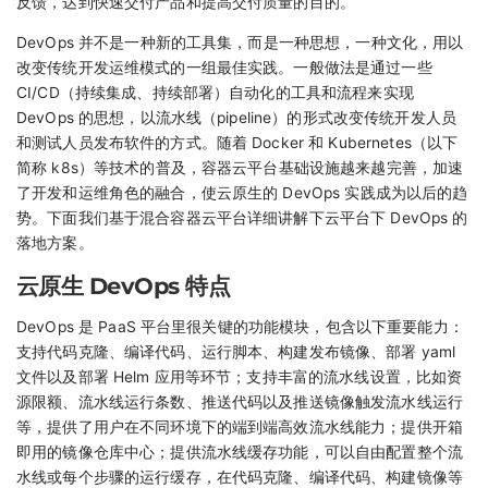
反馈，达到快速交付产品和提高交付质量的目的。
DevOps 并不是一种新的工具集，而是一种思想，一种文化，用以
改变传统开发运维模式的一组最佳实践。一般做法是通过一些
CI/CD（持续集成、持续部署）自动化的工具和流程来实现
DevOps 的思想，以流水线（pipeline）的形式改变传统开发人员
和测试人员发布软件的方式。随着 Docker 和 Kubernetes（以下
简称 k8s）等技术的普及，容器云平台基础设施越来越完善，加速
了开发和运维角色的融合，使云原生的 DevOps 实践成为以后的趋
势。下面我们基于混合容器云平台详细讲解下云平台下 DevOps 的
落地方案。
云原生 DevOps 特点
DevOps 是 PaaS 平台里很关键的功能模块，包含以下重要能力：
支持代码克隆、编译代码、运行脚本、构建发布镜像、部署 yaml
文件以及部署 Helm 应用等环节；支持丰富的流水线设置，比如资
源限额、流水线运行条数、推送代码以及推送镜像触发流水线运行
等，提供了用户在不同环境下的端到端高效流水线能力；提供开箱
即用的镜像仓库中心；提供流水线缓存功能，可以自由配置整个流
水线或每个步骤的运行缓存，在代码克隆、编译代码、构建镜像等