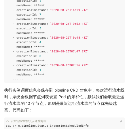
executionId
:
8
nodeName
:
******
-
creationTimestamp
:
"2020-08-26T14:19:21Z"
executionId
:
7
nodeName
:
******
-
creationTimestamp
:
"2020-08-26T10:52:15Z"
executionId
:
5
nodeName
:
******
-
creationTimestamp
:
"2020-08-26T10:48:43Z"
executionId
:
4
nodeName
:
******
-
creationTimestamp
:
"2020-08-25T07:47:27Z"
executionId
:
3
nodeName
:
******
-
creationTimestamp
:
"2020-08-25T07:16:29Z"
executionId
:
1
nodeName
:
******
......
执行实例调度信息会保存到 pipeline CRD 对象中，每次运行流水线
时，系统会根据节点列表设置 Pod 的亲和性，默认我们会取最近运
行流水线的 10 个节点，原则是最近运行流水线的节点优先级越
高。代码如下：
// 获取流水线的节点调度列表
esi
:=
c
.
pipeline
.
Status
.
ExecutionScheduledInfo