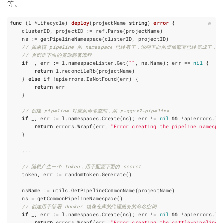
等。
func
(
l
*
Lifecycle
)
deploy
(
projectName
string
)
error
{
clusterID
,
projectID
:=
ref
.
Parse
(
projectName
)
ns
:=
getPipelineNamespace
(
clusterID
,
projectID
)
// 如果该 pipeline 的 namespace 已经有了，说明下面的资源部署已经完成了，则直
// 否则走下面的资源部署流程
if
_
,
err
:=
l
.
namespaceLister
.
Get
(
""
,
ns
.
Name
);
err
==
nil
{
return
l
.
reconcileRb
(
projectName
)
}
else
if
!
apierrors
.
IsNotFound
(
err
)
{
return
err
}
// 创建 pipeline 对应的命名空间，如 p-qqxs7-pipeline
if
_
,
err
:=
l
.
namespaces
.
Create
(
ns
);
err
!=
nil
&&
!
apierrors
.
Is
return
errors
.
Wrapf
(
err
,
"Error creating the pipeline namespa
}
...
// 随机产生一个 token，用于配置下面的 secret
token
,
err
:=
randomtoken
.
Generate
()
nsName
:=
utils
.
GetPipelineCommonName
(
projectName
)
ns
=
getCommonPipelineNamespace
()
// 创建用于部署 docker 镜像仓库的代理服务的命名空间
if
_
,
err
:=
l
.
namespaces
.
Create
(
ns
);
err
!=
nil
&&
!
apierrors
.
Is
return
errors
.
Wrapf
(
err
,
"Error creating the cattle-pipeline 