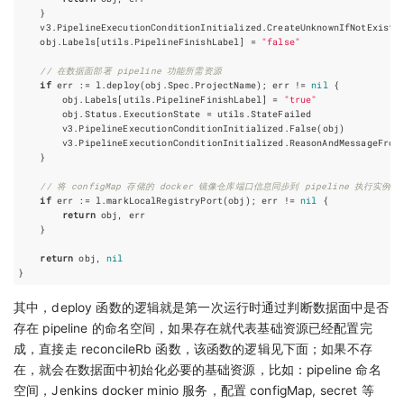
}
v3
.
PipelineExecutionConditionInitialized
.
CreateUnknownIfNotExists
obj
.
Labels
[
utils
.
PipelineFinishLabel
]
=
"false"
// 在数据面部署 pipeline 功能所需资源
if
err
:=
l
.
deploy
(
obj
.
Spec
.
ProjectName
);
err
!=
nil
{
obj
.
Labels
[
utils
.
PipelineFinishLabel
]
=
"true"
obj
.
Status
.
ExecutionState
=
utils
.
StateFailed
v3
.
PipelineExecutionConditionInitialized
.
False
(
obj
)
v3
.
PipelineExecutionConditionInitialized
.
ReasonAndMessageFrom
}
// 将 configMap 存储的 docker 镜像仓库端口信息同步到 pipeline 执行实例
if
err
:=
l
.
markLocalRegistryPort
(
obj
);
err
!=
nil
{
return
obj
,
err
}
return
obj
,
nil
}
其中，deploy 函数的逻辑就是第一次运行时通过判断数据面中是否
存在 pipeline 的命名空间，如果存在就代表基础资源已经配置完
成，直接走 reconcileRb 函数，该函数的逻辑见下面；如果不存
在，就会在数据面中初始化必要的基础资源，比如：pipeline 命名
空间，Jenkins docker minio 服务，配置 configMap, secret 等