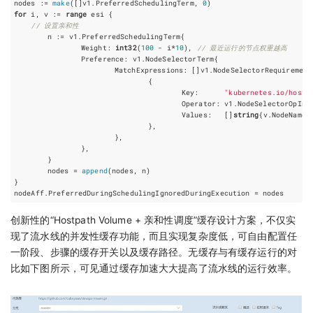
nodes
:=
make
([]
v1
.
PreferredSchedulingTerm
,
0
)
for
i
,
v
:=
range
esi
{
// 设置亲和性
n
:=
v1
.
PreferredSchedulingTerm
{
Weight
:
int32
(
100
-
i
*
10
),
// 最近运行的节点权重越高
Preference
:
v1
.
NodeSelectorTerm
{
MatchExpressions
:
[]
v1
.
NodeSelectorRequirement
{
Key
:
"kubernetes.io/hostn
Operator
:
v1
.
NodeSelectorOpIn
,
Values
:
[]
string
{
v
.
NodeName
}
},
},
},
}
nodes
=
append
(
nodes
,
n
)
}
nodeAff
.
PreferredDuringSchedulingIgnoredDuringExecution
=
nodes
创新性的“Hostpath Volume + 亲和性调度”缓存设计方案，不仅实
现了流水线的并发性缓存功能，而且实现复杂度低，可自由配置任
一阶段、步骤的缓存开关以及缓存路径。无缓存与有缓存运行的对
比如下图所示，可见通过缓存加速大大提高了流水线的运行效率。