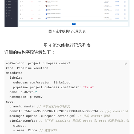
图 4 流水线执行记录列表
图 4 流水线执行记录列表
详细的结构字段讲解如下：
apiVersion
:
project
.
cubepaas
.
com
/
v3
kind
:
PipelineExecution
metadata
:
labels
:
cubepaas
.
com
/
creator
:
linkcloud
pipeline
.
project
.
cubepaas
.
com
/
finish
:
"true"
name
:
p
-
d5frn
-
2
namespace
:
p
-
zwmcv
spec
:
branch
:
master
// 本次运行的代码分支
commit
:
f5b78969586cd90918020cb7a138fe88c7e25f9d
// 代码 commitid
message
:
Update
.
cubepaas
-
devops
.
yml
// 代码 commit 说明
pipelineConfig
:
// 以下是 pipeline 具体的 stage 和 step 的配置信息，
stages
:
-
name
:
Clone
// 克隆代码