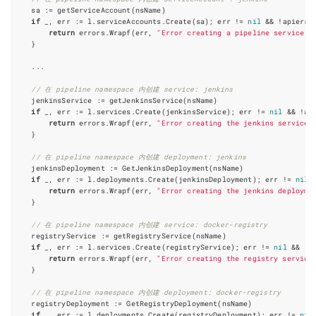
sa
:=
getServiceAccount
(
nsName
)
if
_
,
err
:=
l
.
serviceAccounts
.
Create
(
sa
);
err
!=
nil
&&
!
apierro
return
errors
.
Wrapf
(
err
,
"Error creating a pipeline service a
}
...
// 在 pipeline namespace 内创建 service: jenkins
jenkinsService
:=
getJenkinsService
(
nsName
)
if
_
,
err
:=
l
.
services
.
Create
(
jenkinsService
);
err
!=
nil
&&
!
ap
return
errors
.
Wrapf
(
err
,
"Error creating the jenkins service"
}
// 在 pipeline namespace 内创建 deployment: jenkins
jenkinsDeployment
:=
GetJenkinsDeployment
(
nsName
)
if
_
,
err
:=
l
.
deployments
.
Create
(
jenkinsDeployment
);
err
!=
nil
return
errors
.
Wrapf
(
err
,
"Error creating the jenkins deployme
}
// 在 pipeline namespace 内创建 service: docker-registry
registryService
:=
getRegistryService
(
nsName
)
if
_
,
err
:=
l
.
services
.
Create
(
registryService
);
err
!=
nil
&&
!
a
return
errors
.
Wrapf
(
err
,
"Error creating the registry service
}
// 在 pipeline namespace 内创建 deployment: docker-registry
registryDeployment
:=
GetRegistryDeployment
(
nsName
)
if
_
,
err
:=
l
.
deployments
.
Create
(
registryDeployment
);
err
!=
nil