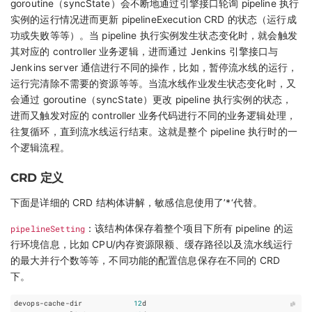
goroutine（syncState）会不断地通过引擎接口轮询 pipeline 执行
实例的运行情况进而更新 pipelineExecution CRD 的状态（运行成
功或失败等等）。当 pipeline 执行实例发生状态变化时，就会触发
其对应的 controller 业务逻辑，进而通过 Jenkins 引擎接口与
Jenkins server 通信进行不同的操作，比如，暂停流水线的运行，
运行完清除不需要的资源等等。当流水线作业发生状态变化时，又
会通过 goroutine（syncState）更改 pipeline 执行实例的状态，
进而又触发对应的 controller 业务代码进行不同的业务逻辑处理，
往复循环，直到流水线运行结束。这就是整个 pipeline 执行时的一
个逻辑流程。
CRD 定义
下面是详细的 CRD 结构体讲解，敏感信息使用了’*‘代替。
pipelineSetting
：该结构体保存着整个项目下所有 pipeline 的运
行环境信息，比如 CPU/内存资源限额、缓存路径以及流水线运行
的最大并行个数等等，不同功能的配置信息保存在不同的 CRD
下。
devops
-
cache
-
dir
12
d