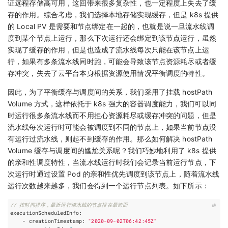
证远程存储高可用，这回带来很多复杂性，也一定程度上失去了缓
存的作用。综合考虑，我们选择本地存储实现缓存，但是 k8s 提供
的 Local PV 是需要和节点绑定在一起的，也就是说一旦流水线调
度到某个节点上运行，那么下次运行还会绑定到该节点运行，虽然
实现了缓存的作用，但是也造成了流水线每次只能在该节点上运
行，如果有多条流水线同时跑，可能会导致该节点资源耗尽或者缓
存冲突，失去了云平台本身根据资源使用情况平衡调度的特性。
因此，为了平衡缓存与调度间的关系，我们采用了挂载 hostPath
Volume 方式，这样依托于 k8s 强大的容器调度能力，我们可以同
时运行很多条流水线而不用担心资源耗尽或缓存冲突的问题，但是
流水线每次运行时可能会被调度到不同的节点上，如果当前节点没
有运行过流水线，则起不到缓存的作用。那么如何解决 hostPath
Volume 缓存与调度间的尴尬关系呢？我们巧妙地利用了 k8s 提供
的亲和性调度特性，当流水线运行时我们会记录当前运行节点，下
次运行时通过设置 Pod 的亲和性优先调度到该节点上，随着流水线
运行次数越来越多，我们会得到一个运行节点列表。如下所示：
// 按时间排序，最近运行流水线的节点排在最前面
executionScheduledInfo
:
-
creationTimestamp
:
"2020-09-02T06:42:45Z"