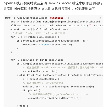
pipeline 执行实例时就会启动 Jenkins server 端流水线作业的运行
并实时同步其运行状态到 pipeline 执行实例中。代码逻辑如下：
func
(
s
*
ExecutionStateSyncer
)
syncState
()
{
set
:=
labels
.
Set
(
map
[
string
]
string
{
utils
.
PipelineFinishLabel
:
"f
allExecutions
,
err
:=
s
.
pipelineExecutionLister
.
List
(
""
,
set
.
AsSe
executions
:=
[]
*
v3
.
PipelineExecution
{}
// 遍历该 cluster 下的 pipeline 执行实例
for
_
,
e
:=
range
allExecutions
{
if
controller
.
ObjectInCluster
(
s
.
clusterName
,
e
)
{
executions
=
append
(
executions
,
e
)
}
}
for
_
,
execution
:=
range
executions
{
if
v3
.
PipelineExecutionConditionInitialized
.
IsUnknown
(
executi
// 检查数据面 k8s 中 Jenkins pod 是否正常，正常则运行该 pipeline
s
.
checkAndRun
(
execution
)
}
else
if
v3
.
PipelineExecutionConditionInitialized
.
IsTrue
(
exe
e
:=
execution
.
DeepCopy
()
// 如果已经启动了，则同步运行状态
updated
,
err
:=
s
.
pipelineEngine
.
SyncExecution
(
e
)
if
updated
{
// 更新最新的状态到 pipelineExecution crd 中
s
.
updateExecutionAndLastRunState
(
e
);
}
}
else
{