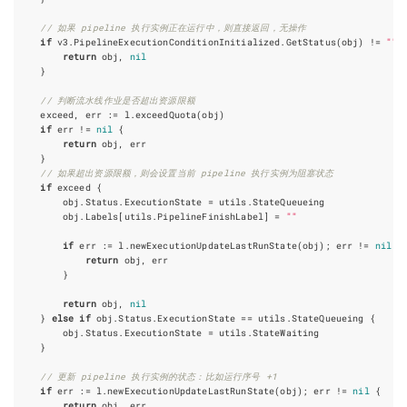
// 如果 pipeline 执行实例正在运行中，则直接返回，无操作
if
v3
.
PipelineExecutionConditionInitialized
.
GetStatus
(
obj
)
!=
""
return
obj
,
nil
}
// 判断流水线作业是否超出资源限额
exceed
,
err
:=
l
.
exceedQuota
(
obj
)
if
err
!=
nil
{
return
obj
,
err
}
// 如果超出资源限额，则会设置当前 pipeline 执行实例为阻塞状态
if
exceed
{
obj
.
Status
.
ExecutionState
=
utils
.
StateQueueing
obj
.
Labels
[
utils
.
PipelineFinishLabel
]
=
""
if
err
:=
l
.
newExecutionUpdateLastRunState
(
obj
);
err
!=
nil
{
return
obj
,
err
}
return
obj
,
nil
}
else
if
obj
.
Status
.
ExecutionState
==
utils
.
StateQueueing
{
obj
.
Status
.
ExecutionState
=
utils
.
StateWaiting
}
// 更新 pipeline 执行实例的状态：比如运行序号 +1
if
err
:=
l
.
newExecutionUpdateLastRunState
(
obj
);
err
!=
nil
{
return
obj
,
err