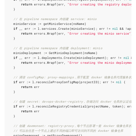
return
errors
.
Wrapf
(
err
,
"Error creating the registry deploym
}
// 在 pipeline namespace 内创建 service: minio
minioService
:=
getMinioService
(
nsName
)
if
_
,
err
:=
l
.
services
.
Create
(
minioService
);
err
!=
nil
&&
!
apie
return
errors
.
Wrapf
(
err
,
"Error creating the minio service"
)
}
// 在 pipeline namespace 内创建 deployment: minio
minioDeployment
:=
GetMinioDeployment
(
nsName
)
if
_
,
err
:=
l
.
deployments
.
Create
(
minioDeployment
);
err
!=
nil
&&
return
errors
.
Wrapf
(
err
,
"Error creating the minio deployment
}
// 调谐 configMap: proxy-mappings，用于配置 docker 镜像仓库代理服务的
if
err
:=
l
.
reconcileProxyConfigMap
(
projectID
);
err
!=
nil
{
return
err
}
// 创建 secret: devops-docker-registry，存储访问 docker 仓库的认证信息
if
err
:=
l
.
reconcileRegistryCredential
(
projectName
,
token
);
err
return
err
}
// 创建 daemonset: registry-proxy，每个节点部署一套 docker 镜像仓库的 
// 可以在任意一个节点上通过不同的端口即可访问到不同的 docker 镜像仓库
nginxDaemonset
:=
getProxyDaemonset
()