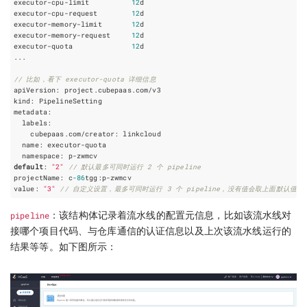
executor
-
cpu
-
limit
12
d
executor
-
cpu
-
request
12
d
executor
-
memory
-
limit
12
d
executor
-
memory
-
request
12
d
executor
-
quota
12
d
...
// 比如，看下 executor-quota 详细信息
apiVersion
:
project
.
cubepaas
.
com
/
v3
kind
:
PipelineSetting
metadata
:
labels
:
cubepaas
.
com
/
creator
:
linkcloud
name
:
executor
-
quota
namespace
:
p
-
zwmcv
default
:
"2"
// 默认最多可同时运行 2 个 pipeline
projectName
:
c
-
86
tgg
:
p
-
zwmcv
value
:
"3"
// 自定义设置，最多可同时运行 3 个 pipeline，没有值会取上面默认值
pipeline
：该结构体记录着流水线的配置元信息，比如该流水线对
接哪个项目代码、与仓库通信的认证信息以及上次该流水线运行的
结果等等。如下图所示：