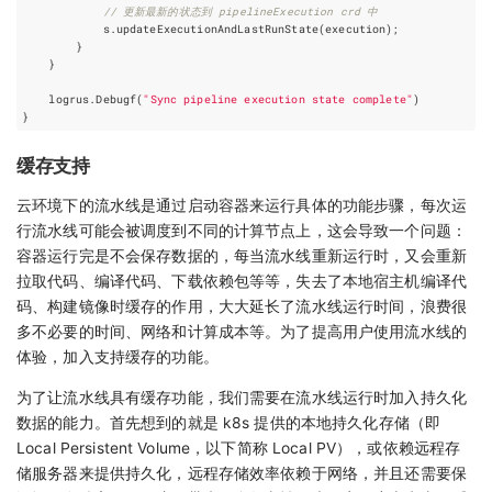
// 更新最新的状态到 pipelineExecution crd 中
s
.
updateExecutionAndLastRunState
(
execution
);
}
}
logrus
.
Debugf
(
"Sync pipeline execution state complete"
)
}
缓存支持
云环境下的流水线是通过启动容器来运行具体的功能步骤，每次运
行流水线可能会被调度到不同的计算节点上，这会导致一个问题：
容器运行完是不会保存数据的，每当流水线重新运行时，又会重新
拉取代码、编译代码、下载依赖包等等，失去了本地宿主机编译代
码、构建镜像时缓存的作用，大大延长了流水线运行时间，浪费很
多不必要的时间、网络和计算成本等。为了提高用户使用流水线的
体验，加入支持缓存的功能。
为了让流水线具有缓存功能，我们需要在流水线运行时加入持久化
数据的能力。首先想到的就是 k8s 提供的本地持久化存储（即
Local Persistent Volume，以下简称 Local PV），或依赖远程存
储服务器来提供持久化，远程存储效率依赖于网络，并且还需要保