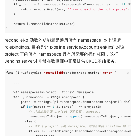
if
_
,
err
:=
l
.
daemonsets
.
Create
(
nginxDaemonset
);
err
!=
nil
&&
!
return
errors
.
Wrapf
(
err
,
"Error creating the nginx proxy"
)
}
return
l
.
reconcileRb
(
projectName
)
}
reconcileRb 函数的功能就是遍历所有 namespace, 对其调谐
rolebindings, 目的是让 pipeline serviceAccount(jenkins) 对该
project 下的所有 namespace 具有所需要的操作权限，这样
Jenkins server才能够在数据面中正常提供CI/CD基础服务。
func
(
l
*
Lifecycle
)
reconcileRb
(
projectName
string
)
error
{
...
var
namespacesInProject
[]
*
corev1
.
Namespace
for
_
,
namespace
:=
range
namespaces
{
parts
:=
strings
.
Split
(
namespace
.
Annotations
[
projectIDLabel
],
if
len
(
parts
)
==
2
&&
parts
[
1
]
==
projectID
{
// 过滤出属于该 project 下的所有 namespace
namespacesInProject
=
append
(
namespacesInProject
,
namespa
}
else
{
// 对非该 project 下的 namespace, 清除有关该 pipeline 的 roleb
if
err
:=
l
.
roleBindings
.
DeleteNamespaced
(
namespace
.
Name
,
return
err