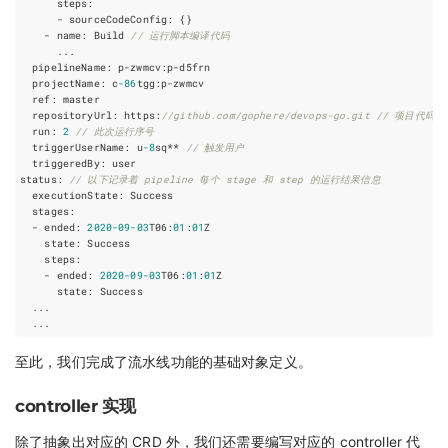
steps
:
-
sourceCodeConfig
:
{}
-
name
:
Build
// 运行脚本编译代码
...
pipelineName
:
p
-
zwmcv
:
p
-
d5frn
projectName
:
c
-
86
tgg
:
p
-
zwmcv
ref
:
master
repositoryUrl
:
https
:
//github.com/gophere/devops-go.git // 项目代码
run
:
2
// 此次运行序号
triggerUserName
:
u
-
8
sq
**
// 触发用户
triggeredBy
:
user
status
:
// 以下记录着 pipeline 每个 stage 和 step 的运行结果信息
executionState
:
Success
stages
:
-
ended
:
2020
-
09
-
03
T06
:
01
:
01
Z
state
:
Success
steps
:
-
ended
:
2020
-
09
-
03
T06
:
01
:
01
Z
state
:
Success
...
...
至此，我们完成了流水线功能的基础对象定义。
controller 实现
除了抽象出对应的 CRD 外，我们还需要编写对应的 controller 代