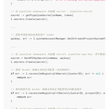
}
// 在 pipeline namespace 内创建 secret : pipeline-secret
secret
:=
getPipelineSecret
(
nsName
,
token
)
l
.
secrets
.
Create
(
secret
);
...
// 获取管理面项目的系统用户 token
apikey
,
err
:=
l
.
systemAccountManager
.
GetOrCreateProjectSystemTok
...
// 在 pipeline namespace 内创建 secret: pipeline-api-key，用于
secret
=
GetAPIKeySecret
(
nsName
,
apikey
)
l
.
secrets
.
Create
(
secret
);
// 调谐 docker 镜像仓库的证书配置（在控制面中）
if
err
:=
l
.
reconcileRegistryCASecret
(
clusterID
);
err
!=
nil
{
return
err
}
// 将控制面中的 docker 镜像仓库的证书配置同步到数据面中
if
err
:=
l
.
reconcileRegistryCrtSecret
(
clusterID
,
projectID
);
err
return
err
}
// 在 pipeline namespace 内创建 serviceAccount : jenkins