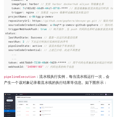
imageType
:
harbor
// 支持 harbor dockerhub aliyun 等镜像仓库
token
:
7
c102c82
-
66
d9
-
44
c1
-
8718
-****
// 推送镜像触发流水线运行时的 toke
trigger
:
nginx
// 当推送 nginx 镜像时会触发流水线运行
projectName
:
c
-
86
tgg
:
p
-
zwmcv
repositoryUrl
:
https
:
//github.com/gophere/devops-go.git // 项目代码
sourceCodeCredentialName
:
u
-
8
sq
**
:
p
-
zwmcv
-
github
-
gophere
// 指向对应
triggerWebhookPush
:
true
// 钩子操作，当 push 代码到仓库时会触发该流水线执
status
:
lastRunState
:
Success
// 最新一次运行的最后结果
nextRun
:
2
// 下次运行时执行实例对应的序号
pipelineState
:
active
// 该流水线处于有效状态
sourceCodeCredential
:
// 上述已介绍，此处不再赘述
...
...
token
:
e667bbb9
-
7230
-
48
d4
-
9
d29
-*****
// 用于代码仓库触发流水线运行时的 to
webhookId
:
"245901183"
// 代码仓库的钩子信息
pipelineExecution
：流水线执行实例，每当流水线运行一次，会
产生一个该对象记录着流水线的执行结果等信息。如下图所示：