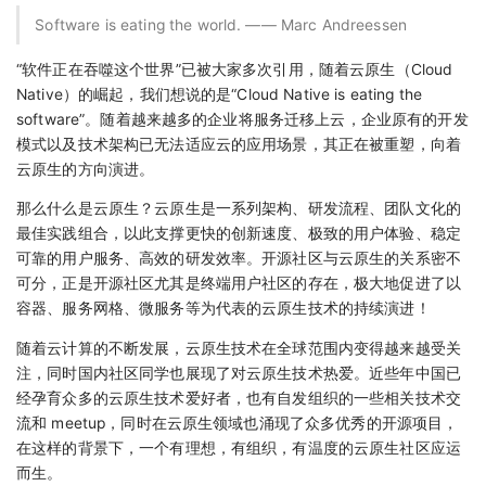
Software is eating the world. —— Marc Andreessen
“软件正在吞噬这个世界”已被大家多次引用，随着云原生（Cloud
Native）的崛起，我们想说的是“Cloud Native is eating the
software”。随着越来越多的企业将服务迁移上云，企业原有的开发
模式以及技术架构已无法适应云的应用场景，其正在被重塑，向着
云原生的方向演进。
那么什么是云原生？云原生是一系列架构、研发流程、团队文化的
最佳实践组合，以此支撑更快的创新速度、极致的用户体验、稳定
可靠的用户服务、高效的研发效率。开源社区与云原生的关系密不
可分，正是开源社区尤其是终端用户社区的存在，极大地促进了以
容器、服务网格、微服务等为代表的云原生技术的持续演进！
随着云计算的不断发展，云原生技术在全球范围内变得越来越受关
注，同时国内社区同学也展现了对云原生技术热爱。近些年中国已
经孕育众多的云原生技术爱好者，也有自发组织的一些相关技术交
流和 meetup，同时在云原生领域也涌现了众多优秀的开源项目，
在这样的背景下，一个有理想，有组织，有温度的云原生社区应运
而生。