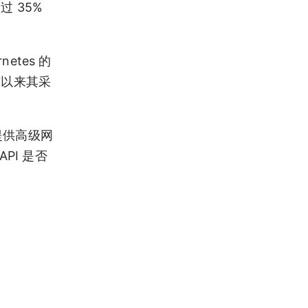
 35%
tes 的
布以来其采
 提供高级网
PI 是否