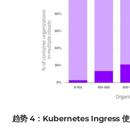
趋势 4：Kubernetes Ingres