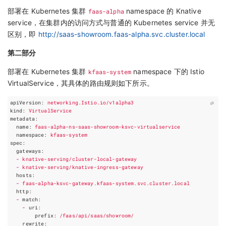
部署在 Kubernetes 集群
faas-alpha
namespace 的 Knative
service，在集群内的访问方式与普通的 Kubernetes service 并无
区别，即
http://saas-showroom.faas-alpha.svc.cluster.local
第二部分
部署在 Kubernetes 集群
kfaas-system
namespace 下的 Istio
VirtualService，其具体的路由规则如下所示。
apiVersion
:
networking.Istio.io/v1alpha3
kind
:
VirtualService
metadata
:
name
:
faas-alpha-ns-saas-showroom-ksvc-virtualservice
namespace
:
kfaas-system
spec
:
gateways
:
-
knative-serving/cluster-local-gateway
-
knative-serving/knative-ingress-gateway
hosts
:
-
faas-alpha-ksvc-gateway.kfaas-system.svc.cluster.local
http
:
-
match
:
-
uri
:
prefix
:
/faas/api/saas/showroom/
rewrite
: