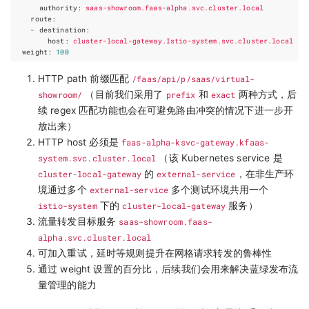
authority
:
saas-showroom.faas-alpha.svc.cluster.local
route
:
-
destination
:
host
:
cluster-local-gateway.Istio-system.svc.cluster.local
weight
:
100
HTTP path 前缀匹配
/faas/api/p/saas/virtual-
showroom/
（目前我们采用了
prefix
和
exact
两种方式，后
续 regex 匹配功能也会在可避免路由冲突的情况下进一步开
放出来）
HTTP host 必须是
faas-alpha-ksvc-gateway.kfaas-
system.svc.cluster.local
（该 Kubernetes service 是
cluster-local-gateway
的
external-service
，在非生产环
境通过多个
external-service
多个测试环境共用一个
istio-system
下的
cluster-local-gateway
服务）
流量转发目标服务
saas-showroom.faas-
alpha.svc.cluster.local
可加入重试，延时等规则提升在网格请求转发的鲁棒性
通过 weight 设置的百分比，后续我们会用来解决蓝绿发布流
量管理的能力