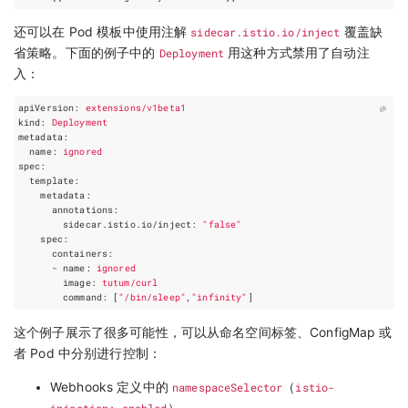
还可以在 Pod 模板中使用注解
sidecar.istio.io/inject
覆盖缺
省策略。下面的例子中的
Deployment
用这种方式禁用了自动注
入：
apiVersion
:
extensions/v1beta1
kind
:
Deployment
metadata
:
name
:
ignored
spec
:
template
:
metadata
:
annotations
:
sidecar.istio.io/inject
:
"false"
spec
:
containers
:
-
name
:
ignored
image
:
tutum/curl
command
:
[
"/bin/sleep"
,
"infinity"
]
这个例子展示了很多可能性，可以从命名空间标签、ConfigMap 或
者 Pod 中分别进行控制：
Webhooks 定义中的
namespaceSelector
（
istio-
injection: enabled
）