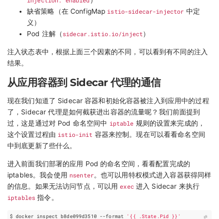
缺省策略（在 ConfigMap
istio-sidecar-injector
中定
义）
Pod 注解（
sidecar.istio.io/inject
）
注入状态表中，根据上面三个因素的不同，可以看到有不同的注入
结果。
从应用容器到 Sidecar 代理的通信
现在我们知道了 Sidecar 容器和初始化容器被注入到应用中的过程
了，Sidecar 代理是如何截获进出容器的流量呢？我们前面提到
过，这是通过对 Pod 命名空间中
iptable
规则的设置来完成的，
这个设置过程由
istio-init
容器来控制。现在可以看看命名空间
中到底更新了些什么。
进入前面我们部署的应用 Pod 的命名空间，看看配置完成的
iptables。我会使用
nsenter
。也可以用特权模式进入容器获得同样
的信息。如果无法访问节点，可以用
exec
进入 Sidecar 来执行
iptables
指令。
$ docker inspect b8de099d3510 --format 
'{{ .State.Pid }}'