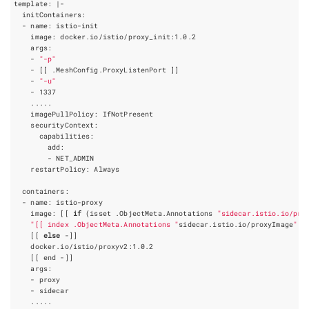
template: 
|
    - 
"-p"
    - 
[[
 .MeshConfig.ProxyListenPort 
]]
    - 
"-u"
    - 
1337
    image: 
[[
if
(
isset .ObjectMeta.Annotations 
"sidecar.istio.io/pro
"[[ index .ObjectMeta.Annotations "
sidecar.istio.io/proxyImage
" ]
[[
else
 -
]]
[[
 end -
]]