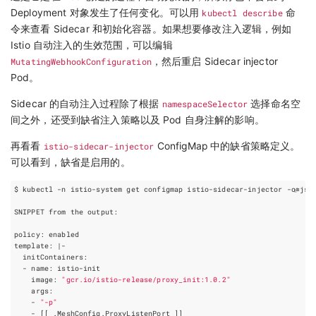
Deployment 对象发生了任何变化。可以用
kubectl describe
命
令来查看 Sidecar 和初始化容器。如果想要修改注入逻辑，例如
Istio 自动注入的生效范围，可以编辑
MutatingWebhookConfiguration
，然后重启 Sidecar injector
Pod。
Sidecar 的自动注入过程除了根据
namespaceSelector
选择命名空
间之外，还受到缺省注入策略以及 Pod 自身注解的影响。
再看看
istio-sidecar-injector
ConfigMap 中的缺省策略定义。
可以看到，缺省是启用的。
$ kubectl -n istio-system get configmap istio-sidecar-injector -o
=
jso
template: 
|
    image: 
"gcr.io/istio-release/proxy_init:1.0.2"
    - 
"-p"
    - 
[[
 .MeshConfig.ProxyListenPort 
]]