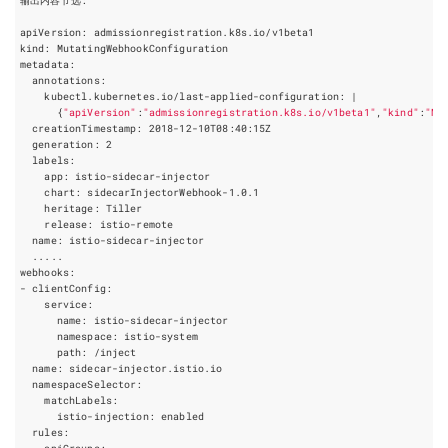
    kubectl.kubernetes.io/last-applied-configuration: 
|
{
"apiVersion"
:
"admissionregistration.k8s.io/v1beta1"
,
"kind"
:
"Mu
  generation: 
2