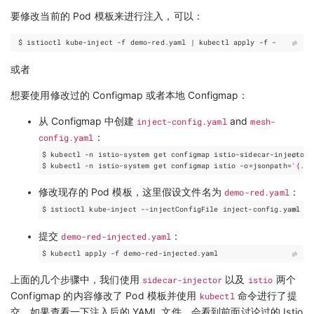
要修改当前的 Pod 模板来进行注入，可以：
 $ istioctl kube-inject -f demo-red.yaml 
|
或者
想要使用修改过的 Configmap 或者本地 Configmap：
从 Configmap 中创建
inject-config.yaml
and
mesh-
config.yaml
：
$ kubectl -n istio-system get configmap istio-sidecar-injector 
$ kubectl -n istio-system get configmap istio -o
=
jsonpath
=
'{.da
修改现存的 Pod 模板，这里假设文件名为
demo-red.yaml
：
提交
demo-red-injected.yaml
：
上面的几个步骤中，我们使用
sidecar-injector
以及
istio
两个
Configmap 的内容修改了 Pod 模板并使用
kubectl
命令进行了提
交。如果查看一下注入后的 YAML 文件，会看到前面讨论过的 Istio