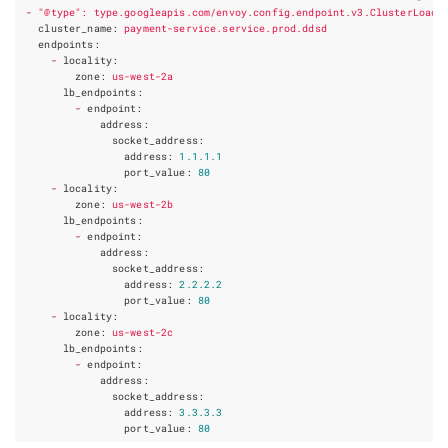
-
"@type"
:
type.googleapis.com/envoy.config.endpoint.v3.ClusterLoadA
cluster_name
:
payment-service.service.prod.ddsd
endpoints
:
-
locality
:
zone
:
us-west-2a
lb_endpoints
:
-
endpoint
:
address
:
socket_address
:
address
:
1.1
.1
.1
port_value
:
80
-
locality
:
zone
:
us-west-2b
lb_endpoints
:
-
endpoint
:
address
:
socket_address
:
address
:
2.2
.2
.2
port_value
:
80
-
locality
:
zone
:
us-west-2c
lb_endpoints
:
-
endpoint
:
address
:
socket_address
:
address
:
3.3
.3
.3
port_value
:
80