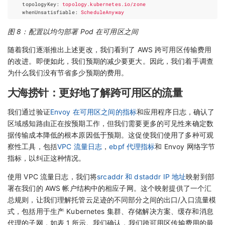
topologyKey
:
topology.kubernetes.io/zone
whenUnsatisfiable
:
ScheduleAnyway
图 8：配置以均匀部署 Pod 在可用区之间
随着我们逐渐推出上述更改，我们看到了 AWS 跨可用区传输费用
的改进。即便如此，我们预期的减少要更大。因此，我们着手调查
为什么我们没有节省多少预期的费用。
大海捞针：更好地了解跨可用区的流量
我们通过验证
Envoy 在可用区之间的指标
和应用程序日志，确认了
区域感知路由正在按预期工作，但我们需要更多的可见性来确定数
据传输成本降低的根本原因低于预期。这促使我们使用了多种可观
察性工具，包括
VPC 流量日志
，
ebpf 代理指标
和 Envoy 网络字节
指标，以纠正这种情况。
使用 VPC 流量日志，我们将
srcaddr 和 dstaddr IP 地址
映射到部
署在我们的 AWS 帐户结构中的相应子网。这个映射提供了一个汇
总规则，让我们理解托管云足迹的不同部分之间的出口/入口流量模
式，包括用于生产 Kubernetes 集群、存储解决方案、缓存和消息
代理的子网，如表 1 所示。我们确认，我们跨可用区传输费用的最