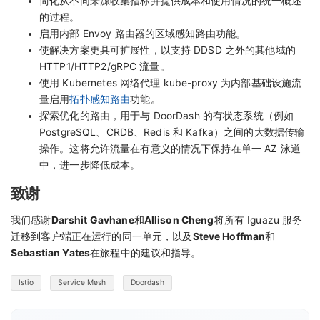
简化从不同来源收集指标并提供成本和使用情况的统一概述
的过程。
启用内部 Envoy 路由器的区域感知路由功能。
使解决方案更具可扩展性，以支持 DDSD 之外的其他域的
HTTP1/HTTP2/gRPC 流量。
使用 Kubernetes 网络代理 kube-proxy 为内部基础设施流
量启用
拓扑感知路由
功能。
探索优化的路由，用于与 DoorDash 的有状态系统（例如
PostgreSQL、CRDB、Redis 和 Kafka）之间的大数据传输
操作。这将允许流量在有意义的情况下保持在单一 AZ 泳道
中，进一步降低成本。
致谢
我们感谢
Darshit Gavhane
和
Allison Cheng
将所有 Iguazu 服务
迁移到客户端正在运行的同一单元，以及
Steve Hoffman
和
Sebastian Yates
在旅程中的建议和指导。
Istio
Service Mesh
Doordash