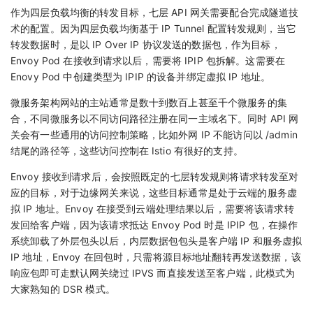
作为四层负载均衡的转发目标，七层 API 网关需要配合完成隧道技
术的配置。因为四层负载均衡基于 IP Tunnel 配置转发规则，当它
转发数据时，是以 IP Over IP 协议发送的数据包，作为目标，
Envoy Pod 在接收到请求以后，需要将 IPIP 包拆解。这需要在
Enovy Pod 中创建类型为 IPIP 的设备并绑定虚拟 IP 地址。
微服务架构网站的主站通常是数十到数百上甚至千个微服务的集
合，不同微服务以不同访问路径注册在同一主域名下。同时 API 网
关会有一些通用的访问控制策略，比如外网 IP 不能访问以 /admin
结尾的路径等，这些访问控制在 Istio 有很好的支持。
Envoy 接收到请求后，会按照既定的七层转发规则将请求转发至对
应的目标，对于边缘网关来说，这些目标通常是处于云端的服务虚
拟 IP 地址。Envoy 在接受到云端处理结果以后，需要将该请求转
发回给客户端，因为该请求抵达 Envoy Pod 时是 IPIP 包，在操作
系统卸载了外层包头以后，内层数据包包头是客户端 IP 和服务虚拟
IP 地址，Envoy 在回包时，只需将源目标地址翻转再发送数据，该
响应包即可走默认网关绕过 IPVS 而直接发送至客户端，此模式为
大家熟知的 DSR 模式。