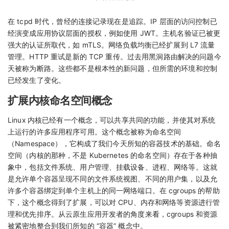
在 tcpd 时代，曾经的连接记录现在是追踪。IP 层面的访问控制已
经演变成应用协议层面的授权，例如使用 JWT。主机名验证已被更
强大的认证所取代，如 mTLS。网络负载均衡已经扩展到 L7 流量
管理。HTTP 重试是新的 TCP 重传。过去用黑洞路由解决的问题今
天被称为断路。这些都不是根本性的新问题，但所需的环境和控制
已经发生了变化。
扩展内核命名空间概念
Linux 内核已经有一个概念，可以共享共同的功能，并使其对系统
上运行的许多应用程序可用。这个概念被称为命名空间
（Namespace），它构成了我们今天所知的容器技术的基础。命名
空间（内核的那种，不是 Kubernetes 的命名空间）存在于各种抽
象中，包括文件系统、用户管理、挂载设备、进程、网络等。这就
是允许单个容器呈现不同的文件系统视图、不同的用户集，以及允
许多个容器绑定到单个主机上的同一网络端口。在 cgroups 的帮助
下，这个概念得到了扩展，可以对 CPU、内存和网络等资源进行管
理和优先排序。从云原生应用开发者的角度来看，cgroups 和资源
被紧密地整合到我们所知的 “容器” 概念中。