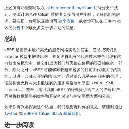
上述所有功能都可以在
github.com/cilium/cilium
功能分支中找
到。测试计划允许 Cilium 维护者直接与用户接触，了解他们的需
求。要注册，你可以直接填写
这个表格
，或者你可以在 Cilium 社
区的
公告
中阅读更多关于该计划的信息。
总结
eBPF 是提供本地和高效的服务网格实现的答案。它将把我们从
sidecar 模型中解放出来，并允许将现有的代理技术整合到现有的
内核命名概念中，使它们成为我们每天都在使用的容器抽象的一部
分。除此之外，eBPF 将能够卸载越来越多的目前由代理执行的功
能，以进一步减少开销和复杂性。通过整合几乎任何现有的代理，
该架构也允许与大多数现有的服务网格控制平面（Istio、SMI、
Linkerd…）整合。这可以将 eBPF 的好处提供给广大的终端用户，
同时将数据通路的效率和开销的讨论与控制平面方面相分离。
如果你有兴趣探索这个话题，我们很想听到你的意见。请随时通过
Twitter
或
eBPF & Cilium Slack 联系我们
。
进一步阅读