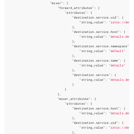
"mixer"
:
{
"forward_attributes"
:
{
"attributes"
:
{
"destination.service.uid"
:
{
"string_value"
:
"istio://defa
},
"destination.service.host"
:
{
"string_value"
:
"details.defa
},
"destination.service.namespace"
:
"string_value"
:
"default"
},
"destination.service.name"
:
{
"string_value"
:
"details"
},
"destination.service"
:
{
"string_value"
:
"details.defa
}
}
},
"mixer_attributes"
:
{
"attributes"
:
{
"destination.service.host"
:
{
"string_value"
:
"details.defa
},
"destination.service.uid"
:
{
"string_value"
:
"istio://defa
},