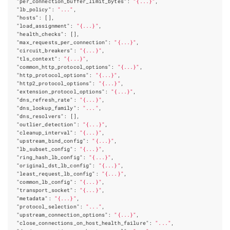
"per_connection_buffer_limit_bytes"
:
"{...}"
,
"lb_policy"
:
"..."
,
"hosts"
:
[],
"load_assignment"
:
"{...}"
,
"health_checks"
:
[],
"max_requests_per_connection"
:
"{...}"
,
"circuit_breakers"
:
"{...}"
,
"tls_context"
:
"{...}"
,
"common_http_protocol_options"
:
"{...}"
,
"http_protocol_options"
:
"{...}"
,
"http2_protocol_options"
:
"{...}"
,
"extension_protocol_options"
:
"{...}"
,
"dns_refresh_rate"
:
"{...}"
,
"dns_lookup_family"
:
"..."
,
"dns_resolvers"
:
[],
"outlier_detection"
:
"{...}"
,
"cleanup_interval"
:
"{...}"
,
"upstream_bind_config"
:
"{...}"
,
"lb_subset_config"
:
"{...}"
,
"ring_hash_lb_config"
:
"{...}"
,
"original_dst_lb_config"
:
"{...}"
,
"least_request_lb_config"
:
"{...}"
,
"common_lb_config"
:
"{...}"
,
"transport_socket"
:
"{...}"
,
"metadata"
:
"{...}"
,
"protocol_selection"
:
"..."
,
"upstream_connection_options"
:
"{...}"
,
"close_connections_on_host_health_failure"
:
"..."
,