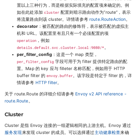
置以上三种行为，而是根据实际填充的配置项来确定的。例
如在此处添加
cluster
配置则暗示路由动作为”route“，表示
将流量路由到该 cluster。详情请参考
route.RouteAction
。
decorator
：被匹配的路由的修饰符，表示被匹配的虚拟主
机和 URL。该配置里有且只有一个必须配置的项
operation
，例如
details.default.svc.cluster.local:9080/*
。
per_filter_config
：这是一个 map 类型，
per_filter_config
字段可用于为 filter 提供特定路由的配
置。Map 的 key 应与 filleter 名称匹配，例如用于 HTTP
buffer filter 的
envoy.buffer
。该字段是特定于 filter 的，详
情请参考
HTTP filter
。
关于 route.Route 的详细介绍请参考
Envoy v2 API reference -
route.Route
。
Cluster
Cluster 是指 Envoy 连接的一组逻辑相同的上游主机。Envoy 通过
服务发现
来发现 cluster 的成员。可以选择通过
主动健康检查
来确