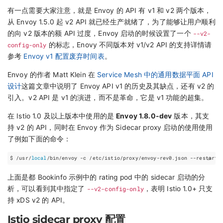
有一点需要大家注意，就是 Envoy 的 API 有 v1 和 v2 两个版本，
从 Envoy 1.5.0 起 v2 API 就已经生产就绪了，为了能够让用户顺利
的向 v2 版本的额 API 过度，Envoy 启动的时候设置了一个
--v2-
config-only
的标志，Enovy 不同版本对 v1/v2 API 的支持详情请
参考
Envoy v1 配置废弃时间表
。
Envoy 的作者 Matt Klein 在
Service Mesh 中的通用数据平面 API
设计
这篇文章中说明了 Envoy API v1 的历史及其缺点，还有 v2 的
引入。v2 API 是 v1 的演进，而不是革命，它是 v1 功能的超集。
在 Istio 1.0 及以上版本中使用的是
Envoy 1.8.0-dev
版本，其支
持 v2 的 API，同时在 Envoy 作为 Sidecar proxy 启动的使用使用
了例如下面的命令：
$ /usr/
local
/bin/envoy -c /etc/istio/proxy/envoy-rev0.json --restart-
上面是都 Bookinfo 示例中的 rating pod 中的 sidecar 启动的分
析，可以看到其中指定了
--v2-config-only
，表明 Istio 1.0+ 只支
持 xDS v2 的 API。
Istio sidecar proxy 配置