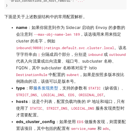
"drain_connections_on_host_removal"
:
"..."
}
下面是关于上述数据结构中的常用配置解析。
name
：如果你留意到作为 Sidecar 启动的 Envoy 的参数的
会注意到
--max-obj-name-len 189
，该选项用来用来指定
cluster 的名字，例如
inbound|9080||ratings.default.svc.cluster.local
。该名
字字符串由
|
分隔成四个部分，分别是
inbound
或
outbound
代表入向流量或出向流量、端口号、subcluster 名称、
FQDN，其中 subcluster 名称将对应于 Istio
DestinationRule
中配置的
subnet
，如果是按照多版本按比
例路由的话，该值可以是版本号。
type
：即
服务发现类型
，支持的参数有
STATIC
（缺省值）、
STRICT_DNS
、
LOGICAL_DNS
、
EDS
、
ORIGINAL_DST
。
hosts
：这是个列表，配置负载均衡的 IP 地址和端口，只有
使用了
STATIC
、
STRICT_DNS
、
LOGICAL_DNS
服务发现类型时
才需要配置。
eds_cluster_config
：如果使用
EDS
做服务发现，则需要配
置该项目，其中包括的配置有
service_name
和
ads
。