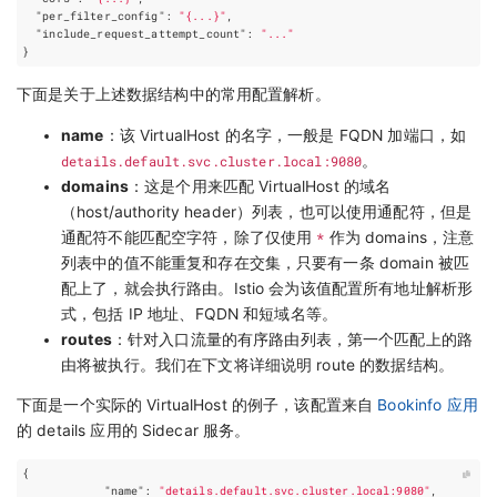
"per_filter_config"
:
"{...}"
,
"include_request_attempt_count"
:
"..."
}
下面是关于上述数据结构中的常用配置解析。
name
：该 VirtualHost 的名字，一般是 FQDN 加端口，如
details.default.svc.cluster.local:9080
。
domains
：这是个用来匹配 VirtualHost 的域名
（host/authority header）列表，也可以使用通配符，但是
通配符不能匹配空字符，除了仅使用
*
作为 domains，注意
列表中的值不能重复和存在交集，只要有一条 domain 被匹
配上了，就会执行路由。Istio 会为该值配置所有地址解析形
式，包括 IP 地址、FQDN 和短域名等。
routes
：针对入口流量的有序路由列表，第一个匹配上的路
由将被执行。我们在下文将详细说明 route 的数据结构。
下面是一个实际的 VirtualHost 的例子，该配置来自
Bookinfo 应用
的 details 应用的 Sidecar 服务。
{
"name"
:
"details.default.svc.cluster.local:9080"
,