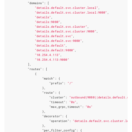
"domains"
:
[
"details.default.svc.cluster.local"
,
"details.default.svc.cluster.local:9080"
,
"details"
,
"details:9080"
,
"details.default.svc.cluster"
,
"details.default.svc.cluster:9080"
,
"details.default.svc"
,
"details.default.svc:9080"
,
"details.default"
,
"details.default:9080"
,
"10.254.4.113"
,
"10.254.4.113:9080"
],
"routes"
:
[
{
"match"
:
{
"prefix"
:
"/"
},
"route"
:
{
"cluster"
:
"outbound|9080||details.default.sv
"timeout"
:
"0s"
,
"max_grpc_timeout"
:
"0s"
},
"decorator"
:
{
"operation"
:
"details.default.svc.cluster.loc
},
"per_filter_config"
:
{