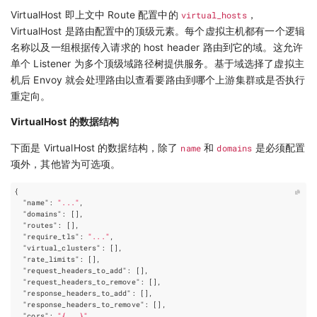
VirtualHost 即上文中 Route 配置中的
virtual_hosts
，
VirtualHost 是路由配置中的顶级元素。每个虚拟主机都有一个逻辑
名称以及一组根据传入请求的 host header 路由到它的域。这允许
单个 Listener 为多个顶级域路径树提供服务。基于域选择了虚拟主
机后 Envoy 就会处理路由以查看要路由到哪个上游集群或是否执行
重定向。
VirtualHost 的数据结构
下面是 VirtualHost 的数据结构，除了
name
和
domains
是必须配置
项外，其他皆为可选项。
{
"name"
:
"..."
,
"domains"
:
[],
"routes"
:
[],
"require_tls"
:
"..."
,
"virtual_clusters"
:
[],
"rate_limits"
:
[],
"request_headers_to_add"
:
[],
"request_headers_to_remove"
:
[],
"response_headers_to_add"
:
[],
"response_headers_to_remove"
:
[],
"cors"
:
"{...}"
,