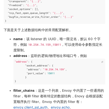
"transparent"
:
"{...}"
,
"freebind"
:
"{...}"
,
"socket_options"
:
[],
"tcp_fast_open_queue_length"
:
"{...}"
,
"bugfix_reverse_write_filter_order"
:
"{...}"
}
下面是关于上述数据结构中的常用配置解析。
name
：该 listener 的 UUID，唯一限定名，默认 60 个字
符，例如
10.254.74.159_15011
，可以使用命令参数指定长
度限制。
address
：监听的逻辑/物理地址和端口号，例如
"address"
:
{
"socket_address"
:
{
"address"
:
"10.254.74.159"
,
"port_value"
:
15011
}
}
filter_chains
：这是一个列表，Envoy 中内置了一些通用的
filter，每种 filter 都有特定的数据结构，Enovy 会根据该配
置顺序执行 filter。Envoy 中内置的 filter 有：
envoy.client_ssl_auth
、
envoy.echo
、