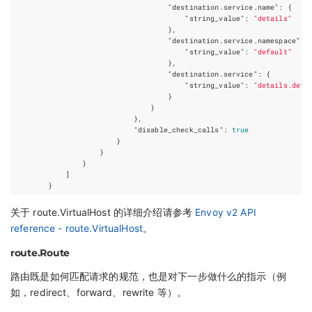
"destination.service.name"
:
{
"string_value"
:
"details"
},
"destination.service.namespace"
:
"string_value"
:
"default"
},
"destination.service"
:
{
"string_value"
:
"details.defa
}
}
},
"disable_check_calls"
:
true
}
}
}
]
}
关于 route.VirtualHost 的详细介绍请参考
Envoy v2 API
reference - route.VirtualHost
。
route.Route
路由既是如何匹配请求的规范，也是对下一步做什么的指示（例
如，redirect、forward、rewrite 等）。