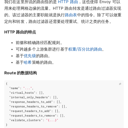
我们在这里所说的路由指的是
HTTP 路由
，这也使得 Envoy 可以
用来处理网格边缘的流量。HTTP 路由转发是通过路由过滤器实现
的。该过滤器的主要职能就是执行
路由表
中的指令。除了可以做重
定向和转发，路由过滤器还需要处理重试、统计之类的任务。
HTTP 路由的特点
前缀和精确路径匹配规则。
可跨越多个上游集群进行基于
权重/百分比的路由
。
基于
优先级
的路由。
基于
哈希
策略的路由。
Route 的数据结构
{
"name"
:
"..."
,
"virtual_hosts"
:
[],
"internal_only_headers"
:
[],
"response_headers_to_add"
:
[],
"response_headers_to_remove"
:
[],
"request_headers_to_add"
:
[],
"request_headers_to_remove"
:
[],
"validate_clusters"
:
"{...}"
}