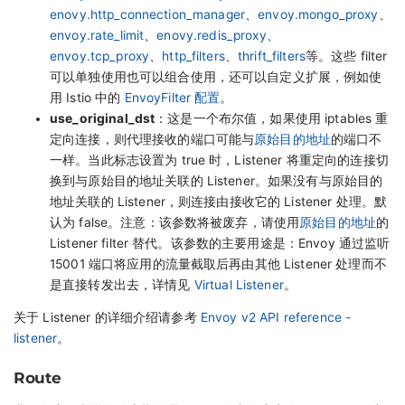
enovy.http_connection_manager
、
envoy.mongo_proxy
、
envoy.rate_limit
、
enovy.redis_proxy
、
envoy.tcp_proxy
、
http_filters
、
thrift_filters
等。这些 filter
可以单独使用也可以组合使用，还可以自定义扩展，例如使
用 Istio 中的
EnvoyFilter 配置
。
use_original_dst
：这是一个布尔值，如果使用 iptables 重
定向连接，则代理接收的端口可能与
原始目的地址
的端口不
一样。当此标志设置为 true 时，Listener 将重定向的连接切
换到与原始目的地址关联的 Listener。如果没有与原始目的
地址关联的 Listener，则连接由接收它的 Listener 处理。默
认为 false。注意：该参数将被废弃，请使用
原始目的地址
的
Listener filter 替代。该参数的主要用途是：Envoy 通过监听
15001 端口将应用的流量截取后再由其他 Listener 处理而不
是直接转发出去，详情见
Virtual Listener
。
关于 Listener 的详细介绍请参考
Envoy v2 API reference -
listener
。
Route