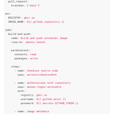
pull_request
:
branches
:
[
"main"
]
env
:
REGISTRY
:
ghcr.io
IMAGE_NAME
:
${{
github.repository
}}
jobs
:
build-and-push
:
name
:
build
and
push
container
image
runs-on
:
ubuntu-latest
permissions
:
contents
:
read
packages
:
write
steps
:
-
name
:
checkout
source
code
uses
:
actions/checkout@v4
-
name
:
authenticate
with
repository
uses
:
docker/login-action@v3
with
:
registry
:
ghcr.io
username
:
${{
github.actor
}}
password
:
${{
secrets.GITHUB_TOKEN
}}
-
name
:
image
metadata