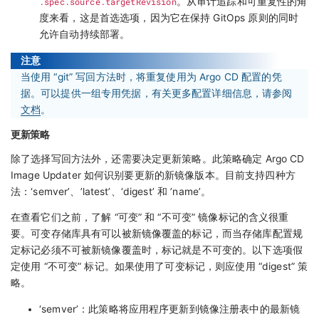
.spec.source.targetRevision
。从审计追踪和可重复性的角
度来看，这是首选选项，因为它在保持 GitOps 原则的同时
允许自动持续部署。
注意
当使用 “git” 写回方法时，将重复使用为 Argo CD 配置的凭
据。可以提供一组专用凭据，有关更多配置详细信息，请参阅
文档
。
更新策略
除了选择写回方法外，还需要决定更新策略。此策略确定 Argo CD
Image Updater 如何识别要更新的新镜像版本。目前支持四种方
法：‘semver’、’latest’、‘digest’ 和 ’name’。
在查看它们之前，了解 “可变” 和 “不可变” 镜像标记的含义很重
要。可变存储库具有可以被新镜像覆盖的标记，而当存储库配置规
定标记必须不可被新镜像覆盖时，标记就是不可变的。以下选项假
定使用 “不可变” 标记。如果使用了可变标记，则应使用 “digest” 策
略。
‘semver’：此策略将应用程序更新到镜像注册表中的最新镜