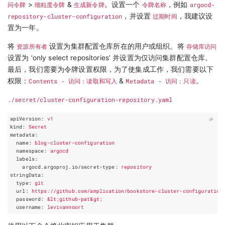
问令牌
>
细粒度令牌
&
生成新令牌
。设置一个
令牌名称
，例如
argocd-
repository-cluster-configuration
，并设置
过期时间
，我建议设
置为一年。
将
资源所有者
设置为集群配置仓库所在的用户或组织。将
存储库访问
设置为 ‘only select repositories’ 并设置为仅访问集群配置仓库。
最后，我们需要为令牌设置权限，为了使集成工作，我们需要以下
权限：
Contents - 访问：读取和写入
&
Metadata - 访问：只读
。
./secret/cluster-configuration-repository.yaml
apiVersion
:
v1
kind
:
Secret
metadata
:
name
:
blog-cluster-configuration
namespace
:
argocd
labels
:
argocd.argoproj.io/secret-type
:
repository
stringData
:
type
:
git
url
:
https://github.com/amplication/bookstore-cluster-configuration
password
:
&lt;github-pat&gt;
username
:
levivannoort