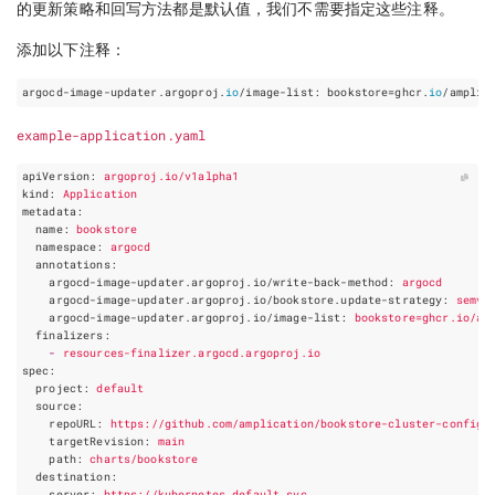
的更新策略和回写方法都是默认值，我们不需要指定这些注释。
添加以下注释：
argocd-image-updater.argoproj.
io
/image-list: bookstore=ghcr.
io
example-application.yaml
apiVersion
:
argoproj.io/v1alpha1
kind
:
Application
metadata
:
name
:
bookstore
namespace
:
argocd
annotations
:
argocd-image-updater.argoproj.io/write-back-method
:
argocd
argocd-image-updater.argoproj.io/bookstore.update-strategy
:
semve
argocd-image-updater.argoproj.io/image-list
:
bookstore=ghcr.io/am
finalizers
:
-
resources-finalizer.argocd.argoproj.io
spec
:
project
:
default
source
:
repoURL
:
https://github.com/amplication/bookstore-cluster-configu
targetRevision
:
main
path
:
charts/bookstore
destination
:
server
:
https://kubernetes.default.svc