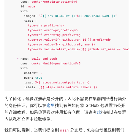
uses
:
docker/metadata-action@v4
id
:
meta
with
:
images
:
"$
{{ env.REGISTRY }}
/$
{{ env.IMAGE_NAME }}
"
tags
:
|
            type=raw,value=latest,enable=${{ github.ref_name == 'main
-
name
:
build
and
push
uses
:
docker/build-push-action@v5
with
:
context
:
.
push
:
true
tags
:
${{
steps.meta.outputs.tags
}}
labels
:
${{
steps.meta.outputs.labels
}}
为了简化，镜像注册表是公开的，因此不需要在集群内部进行额外
的身份验证。你可以在
这里
找到有关如何将 GitHub 包设置为公开
的详细教程。如果你更喜欢使用私有仓库，请参考
此
指南以在集群
内从私有仓库中拉取镜像。
我们可以看到，当我们提交到
main
分支后，包会自动推送到我们