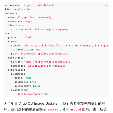
apiVersion
:
argoproj.io/v1alpha1
kind
:
Application
metadata
:
name
:
&lt;application-name&gt;
namespace
:
argocd
finalizers
:
-
resources-finalizer.argocd.argoproj.io
spec
:
project
:
default
source
:
repoURL
:
https://github.com/&lt;organization-name&gt;/&lt;reposit
targetRevision
:
main
path
:
charts/&lt;application-name&gt;
destination
:
server
:
https://kubernetes.default.svc
namespace
:
&lt;application-name&gt;
syncPolicy
:
automated
:
prune
:
true
selfHeal
:
true
allowEmpty
:
false
syncOptions
:
-
CreateNamespace=true
为了配置 Argo CD Image Updater，我们需要添加先前提到的注
释。我们选择的更新策略是
semver
，带有
argocd
回写。由于所选