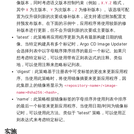
像版本，同时考虑语义版本控制约束（例如，
X.Y.Z
格式，
其中
X
为主版本、
Y
为次版本，
Z
为修补版本）。该选项可配
置为仅升级到新的次要或修补版本，还支持通过附加配置支
持预发布版本。在下面的示例中，应用程序将使用较新的修
补版本进行更新，但不会升级到新的次要或主要版本。
’latest’：此策略将应用程序更新为具有最新构建日期的镜
像。当特定构建具有多个标记时，Argo CD Image Updater
会选择列表中以字母顺序降序排序的最后一个标记。如果只
想考虑特定标记，可以使用带有正则表达式的注释。类似
地，可以使用注释来忽略标记列表。
‘digest’：此策略基于注册表中可变标签的更改来更新应用程
序。当使用此策略时，将使用镜像摘要来更新应用程序，因
此集群上的镜像将显示为
<repository-name>/<image-
name>@sha256:<hash>
。
’name’：此策略根据镜像标签的字母排序并使用列表中排序
的最后一个标签来更新应用程序。当使用日期/时间为镜像标
记时，可以使用此方法。类似于 “latest” 策略，可以使用正
则表达式来考虑特定标记。
实施