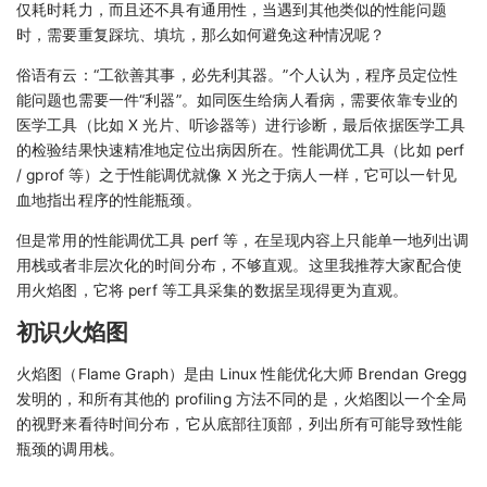
仅耗时耗力，而且还不具有通用性，当遇到其他类似的性能问题
时，需要重复踩坑、填坑，那么如何避免这种情况呢？
俗语有云：“工欲善其事，必先利其器。”个人认为，程序员定位性
能问题也需要一件“利器”。如同医生给病人看病，需要依靠专业的
医学工具（比如 X 光片、听诊器等）进行诊断，最后依据医学工具
的检验结果快速精准地定位出病因所在。性能调优工具（比如 perf
/ gprof 等）之于性能调优就像 X 光之于病人一样，它可以一针见
血地指出程序的性能瓶颈。
但是常用的性能调优工具 perf 等，在呈现内容上只能单一地列出调
用栈或者非层次化的时间分布，不够直观。这里我推荐大家配合使
用火焰图，它将 perf 等工具采集的数据呈现得更为直观。
初识火焰图
火焰图（Flame Graph）是由 Linux 性能优化大师 Brendan Gregg
发明的，和所有其他的 profiling 方法不同的是，火焰图以一个全局
的视野来看待时间分布，它从底部往顶部，列出所有可能导致性能
瓶颈的调用栈。