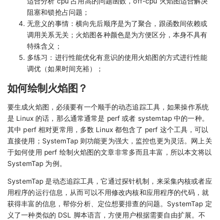
适合分析 cpu 占用高的问题函数，off-cpu 火焰图适合解决
阻塞和锁抢占问题；
无意义的事情：横向先后顺序是为了聚合，跟函数间依赖或
调用关系无关；火焰图各种颜色是为方便区分，本身不具有
特殊含义；
多练习：进行性能优化有意识的使用火焰图的方式进行性能
调优（如果时间充裕）；
如何绘制火焰图？
要生成火焰图，必须要有一个顺手的动态追踪工具，如果操作系统
是 Linux 的话，那么通常通常是 perf 或者 systemtap 中的一种。
其中 perf 相对更常用，多数 Linux 都包含了 perf 这个工具，可以
直接使用；SystemTap 则功能更为强大，监控也更为灵活。网上关
于如何使用 perf 绘制火焰图的文章非常多而且丰富，所以本文将以
SystemTap 为例。
SystemTap 是动态追踪工具，它通过探针机制，来采集内核或者应
用程序的运行信息，从而可以不用修改内核和应用程序的代码，就
获得丰富的信息，帮你分析、定位想要排查的问题。SystemTap 定
义了一种类似的 DSL 脚本语言，方便用户根据需要自由扩展。不