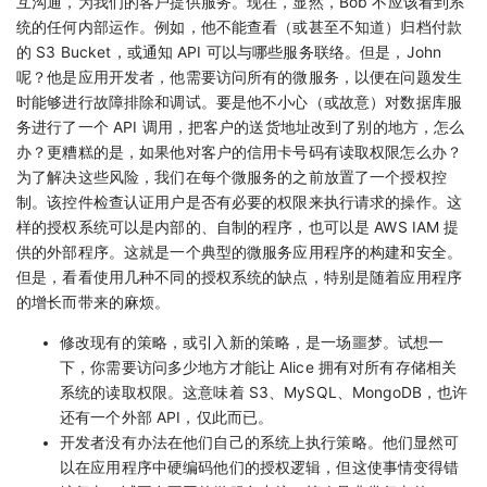
互沟通，为我们的客户提供服务。现在，显然，Bob 不应该看到系
统的任何内部运作。例如，他不能查看（或甚至不知道）归档付款
的 S3 Bucket，或通知 API 可以与哪些服务联络。但是，John
呢？他是应用开发者，他需要访问所有的微服务，以便在问题发生
时能够进行故障排除和调试。要是他不小心（或故意）对数据库服
务进行了一个 API 调用，把客户的送货地址改到了别的地方，怎么
办？更糟糕的是，如果他对客户的信用卡号码有读取权限怎么办？
为了解决这些风险，我们在每个微服务的之前放置了一个授权控
制。该控件检查认证用户是否有必要的权限来执行请求的操作。这
样的授权系统可以是内部的、自制的程序，也可以是 AWS IAM 提
供的外部程序。这就是一个典型的微服务应用程序的构建和安全。
但是，看看使用几种不同的授权系统的缺点，特别是随着应用程序
的增长而带来的麻烦。
修改现有的策略，或引入新的策略，是一场噩梦。试想一
下，你需要访问多少地方才能让 Alice 拥有对所有存储相关
系统的读取权限。这意味着 S3、MySQL、MongoDB，也许
还有一个外部 API，仅此而已。
开发者没有办法在他们自己的系统上执行策略。他们显然可
以在应用程序中硬编码他们的授权逻辑，但这使事情变得错