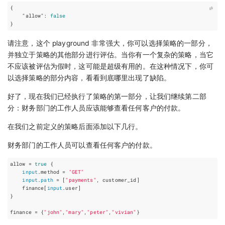
{
"allow"
:
false
}
请注意，这个 playground 非常强大，你可以选择策略的一部分，
并独立于策略的其他部分进行评估。当你有一个复杂的策略，当它
不应该被评估为假时，这可能是超级有用的。在这种情况下，你可
以选择策略的部分内容，看看到底哪里出现了缺陷。
好了，现在我们已经执行了策略的第一部分，让我们继续第二部
分：财务部门的工作人员应该能够查看任何客户的付款。
在我们之前定义的策略后面添加以下几行。
财务部门的工作人员可以查看任何客户的付款。
allow = 
true
 {

input
.method = 
"GET"
input
.
path
 = [
"payments"
, customer_id]

    finance[
input
.user]

}

finance = {
"john"
,
"mary"
,
"peter"
,
"vivian"