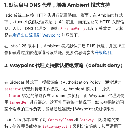
1. 默认启用 DNS 代理，增强 Ambient 模式支持
Istio 传统上依赖 HTTP 头进行流量路由。然而，在 Ambient 模式
下，ztunnel 仅能处理四层（L4）流量，而无法访问 HTTP 头部信
息。因此，DNS 代理对于解析
ServiceEntry
地址至关重要，尤其
是在
发送出口流量到 Waypoint
的场景下。
在 Istio 1.25 版本中，Ambient 模式默认开启 DNS 代理，并支持工
作负载通过注解选择退出该功能。更多信息请参考
升级说明
。
2. Waypoint 代理支持默认拒绝策略（default deny）
在 Sidecar 模式下，授权策略（Authorization Policy）通常通过
selector
绑定到特定工作负载。在 Ambient 模式中，原先
selector
绑定的策略仅在 ztunnel 层执行，而 Waypoint 代理则使
用
targetRef
进行绑定。这可能导致某些情况下，默认被拒绝访问
某个端点的工作负载，能够通过连接到 Waypoint 绕过该限制。
Istio 1.25 版本增加了对
GatewayClass
和
Gateway
目标策略的支
持，使管理员能够在
istio-waypoint
级别定义策略，从而适用于