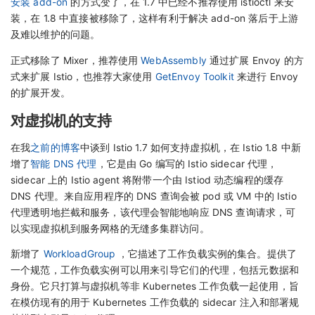
安装 add-on
的方式变了，在 1.7 中已经不推荐使用 istioctl 来安
装，在 1.8 中直接被移除了，这样有利于解决 add-on 落后于上游
及难以维护的问题。
正式移除了 Mixer，推荐使用
WebAssembly
通过扩展 Envoy 的方
式来扩展 Istio，也推荐大家使用
GetEnvoy Toolkit
来进行 Envoy
的扩展开发。
对虚拟机的支持
在我
之前的博客
中谈到 Istio 1.7 如何支持虚拟机，在 Istio 1.8 中新
增了
智能 DNS 代理
，它是由 Go 编写的 Istio sidecar 代理，
sidecar 上的 Istio agent 将附带一个由 Istiod 动态编程的缓存
DNS 代理。来自应用程序的 DNS 查询会被 pod 或 VM 中的 Istio
代理透明地拦截和服务，该代理会智能地响应 DNS 查询请求，可
以实现虚拟机到服务网格的无缝多集群访问。
新增了
WorkloadGroup
，它描述了工作负载实例的集合。提供了
一个规范，工作负载实例可以用来引导它们的代理，包括元数据和
身份。它只打算与虚拟机等非 Kubernetes 工作负载一起使用，旨
在模仿现有的用于 Kubernetes 工作负载的 sidecar 注入和部署规