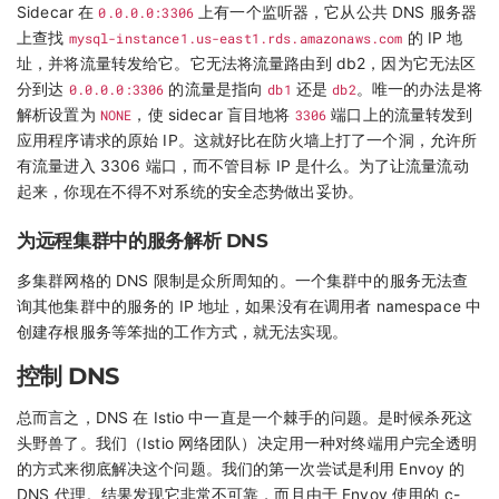
Sidecar 在
0.0.0.0:3306
上有一个监听器，它从公共 DNS 服务器
上查找
mysql-instance1.us-east1.rds.amazonaws.com
的 IP 地
址，并将流量转发给它。它无法将流量路由到 db2，因为它无法区
分到达
0.0.0.0:3306
的流量是指向
db1
还是
db2
。唯一的办法是将
解析设置为
NONE
，使 sidecar 盲目地将
3306
端口上的流量转发到
应用程序请求的原始 IP。这就好比在防火墙上打了一个洞，允许所
有流量进入 3306 端口，而不管目标 IP 是什么。为了让流量流动
起来，你现在不得不对系统的安全态势做出妥协。
为远程集群中的服务解析 DNS
多集群网格的 DNS 限制是众所周知的。一个集群中的服务无法查
询其他集群中的服务的 IP 地址，如果没有在调用者 namespace 中
创建存根服务等笨拙的工作方式，就无法实现。
控制 DNS
总而言之，DNS 在 Istio 中一直是一个棘手的问题。是时候杀死这
头野兽了。我们（Istio 网络团队）决定用一种对终端用户完全透明
的方式来彻底解决这个问题。我们的第一次尝试是利用 Envoy 的
DNS 代理。结果发现它非常不可靠，而且由于 Envoy 使用的 c-