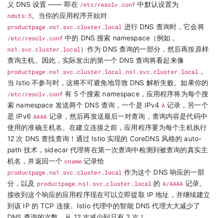
义 DNS 设置 —— 即在
/etc/resolv.conf
中默认设置为
ndots:5
。当你的应用程序开始对
productpage.ns1.svc.cluster.local
进行 DNS 查询时，它会将
/etc/resolv.conf
中的 DNS 搜索 namespace（例如，
ns1.svc.cluster.local
）作为 DNS 查询的一部分，然后再按原样
查询主机。因此，实际发出的第一个 DNS 查询将看起来像
productpage.ns1.svc.cluster.local.ns1.svc.cluster.local
，
当 Istio 不参与时，这将不可避免地导致 DNS 解析失败。如果你的
/etc/resolv.conf
有 5 个搜索 namespace，应用程序将为每个搜
索 namespace 发送两个 DNS 查询，一个是 IPv4
A
记录，另一个
是 IPv6
AAAA
记录，然后再发送最后一对查询，查询内容是代码中
使用的准确主机名。在建立连接之前，应用程序要为每个主机执行
12 次 DNS 查找查询！通过 Istio 实现的 CoreDNS 风格的 auto-
path 技术，sidecar 代理将在第一次查询中检测到被查询的真实主
机名，并返回一个
cname
记录给
productpage.ns1.svc.cluster.local
作为这个 DNS 响应的一部
分，以及
productpage.ns1.svc.cluster.local
的
A/AAAA
记录。
接收到这个响应的应用程序现在可以立即提取 IP 地址，并继续建立
到该 IP 的 TCP 连接。Istio 代理中的智能 DNS 代理大大减少了
DNS 查询的次数，从 12 次减少到只有 2 次！