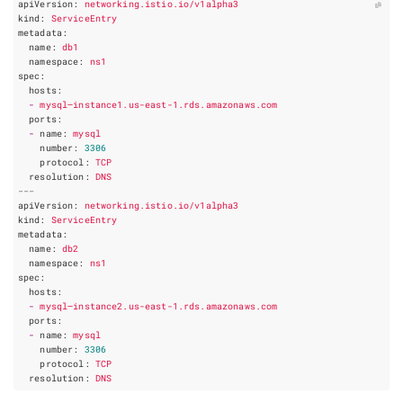
apiVersion
:
networking.istio.io/v1alpha3
kind
:
ServiceEntry
metadata
:
name
:
db1
namespace
:
ns1
spec
:
hosts
:
-
mysql–instance1.us-east-1.rds.amazonaws.com
ports
:
-
name
:
mysql
number
:
3306
protocol
:
TCP
resolution
:
DNS
---
apiVersion
:
networking.istio.io/v1alpha3
kind
:
ServiceEntry
metadata
:
name
:
db2
namespace
:
ns1
spec
:
hosts
:
-
mysql–instance2.us-east-1.rds.amazonaws.com
ports
:
-
name
:
mysql
number
:
3306
protocol
:
TCP
resolution
:
DNS