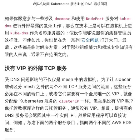
虚拟机访问 Kubernetes 服务时的 DNS 请求问题
如果你愿意参与一些涉及
dnsmasq
和使用
NodePort
服务对
kube-
dns
进行外部暴露的复杂工作，那么在技术上是可以在虚拟机上使
用
kube-dns
作为名称服务器的：假设你能够说服你的集群管理员
这样做。即使如此，你也是在为一系列
安全问题
打开大门。最
后，这些都是临时解决方案，对于那些组织能力和领域专业知识有
限的人来说，通常不在范围之内。
没有 VIP 的外部 TCP 服务
受 DNS 问题影响的不仅仅是 mesh 中的虚拟机。为了让 sidecar
准确区分 mesh 之外的两个不同 TCP 服务之间的流量，这些服务
必须在不同的端口上，或者它们需要有一个全局唯一的 VIP，就像
分配给 Kubernetes 服务的
clusterIP
一样。但如果没有 VIP 呢？
像托管数据库这样的云托管服务，通常没有 VIP。相反，提供商的
DNS 服务器会返回其中一个实例 IP，然后应用程序可以直接访
问。例如，考虑下面的两个服务条目，指向两个不同的 AWS RDS
服务。