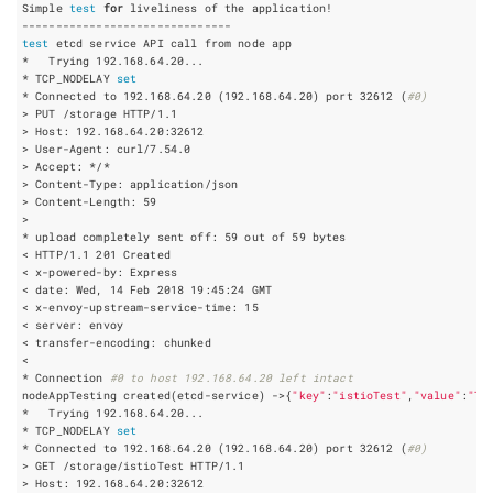
Simple 
test
for
test
* TCP_NODELAY 
set
* Connected to 192.168.64.20 
(
192.168.64.20
)
 port 
32612
(
#0)
> Content-Length: 
59
* upload completely sent off: 
59
 out of 
59
< HTTP/1.1 
201
< date: Wed, 
14
 Feb 
2018
< x-envoy-upstream-service-time: 
15
* Connection 
#0 to host 192.168.64.20 left intact
nodeAppTesting created
(
etcd-service
)
 ->
{
"key"
:
"istioTest"
,
"value"
:
"Te
* TCP_NODELAY 
set
* Connected to 192.168.64.20 
(
192.168.64.20
)
 port 
32612
(
#0)