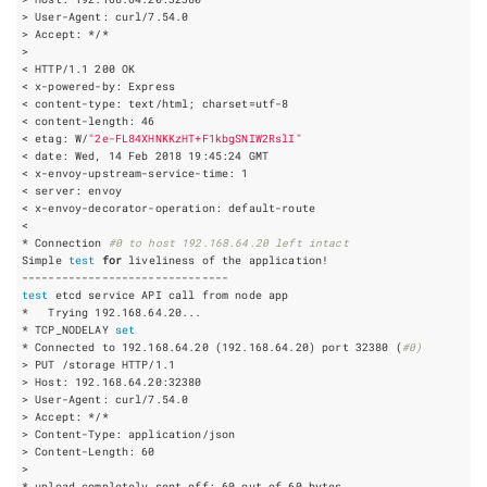
< HTTP/1.1 
200
< content-type: text/html
;
charset
=
< content-length: 
46
< etag: W/
"2e-FL84XHNKKzHT+F1kbgSNIW2RslI"
< date: Wed, 
14
 Feb 
2018
< x-envoy-upstream-service-time: 
1
* Connection 
#0 to host 192.168.64.20 left intact
Simple 
test
for
test
* TCP_NODELAY 
set
* Connected to 192.168.64.20 
(
192.168.64.20
)
 port 
32380
(
#0)
> Content-Length: 
60
* upload completely sent off: 
60
 out of 
60