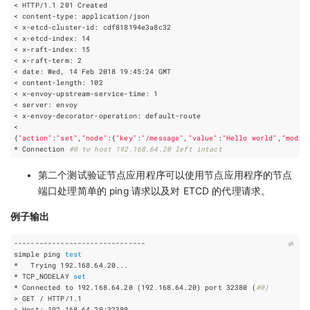
< HTTP/1.1 
201
< x-etcd-index: 
14
< x-raft-index: 
15
< x-raft-term: 
2
< date: Wed, 
14
 Feb 
2018
< content-length: 
102
< x-envoy-upstream-service-time: 
1
{
"action"
:
"set"
,
"node"
:
{
"key"
:
"/message"
,
"value"
:
"Hello world"
,
"modif
* Connection 
#0 to host 192.168.64.20 left intact
第二个测试验证节点应用程序可以使用节点应用程序的节点
端口处理简单的 ping 请求以及对 ETCD 的代理请求。
例子输出
simple ping 
test
* TCP_NODELAY 
set
* Connected to 192.168.64.20 
(
192.168.64.20
)
 port 
32380
(
#0)