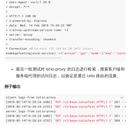
< HTTP/1.1 
200
< date: Wed, 
14
 Feb 
2018
< x-envoy-upstream-service-time: 
13
* Connection 
#0 to host 192.168.64.20 left intact
nodeAppTesting
(
etcd-service
)
 ->
{
"action"
:
"get"
,
"node"
:
{
"key"
:
"/istioT
最后一组测试对 istio-proxy 的日志进行检索，搜索客户端和
服务端代理的访问日志，以验证是通过 Istio 路由的流量。
例子输出
[
2018-02-14T16:28:24.640Z
]
"PUT /v2/keys/istioTest HTTP/1.1"
201
 - 
40
[
2018-02-14T16:28:24.672Z
]
"GET /v2/keys/istioTest HTTP/1.1"
200
 - 
0
[
2018-02-14T16:28:24.640Z
]
"PUT /v2/keys/istioTest HTTP/1.1"
201
 - 
40
[
2018-02-14T16:28:24.673Z
]
"GET /v2/keys/istioTest HTTP/1.1"
200
 - 
0