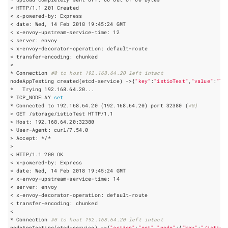
< HTTP/1.1 
201
< date: Wed, 
14
 Feb 
2018
< x-envoy-upstream-service-time: 
12
* Connection 
#0 to host 192.168.64.20 left intact
nodeAppTesting created
(
etcd-service
)
 ->
{
"key"
:
"istioTest"
,
"value"
:
"Te
* TCP_NODELAY 
set
* Connected to 192.168.64.20 
(
192.168.64.20
)
 port 
32380
(
#0)
< HTTP/1.1 
200
< date: Wed, 
14
 Feb 
2018
< x-envoy-upstream-service-time: 
14
* Connection 
#0 to host 192.168.64.20 left intact
nodeAppTesting
(
etcd-service
)
 ->
{
"action"
:
"get"
,
"node"
:
{
"key"
:
"/istioT