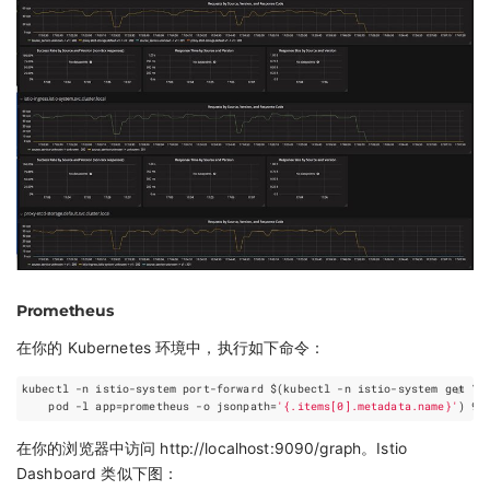
Prometheus
在你的 Kubernetes 环境中，执行如下命令：
kubectl -n istio-system port-forward 
$(
kubectl -n istio-system get 
    pod -l 
app
=
prometheus -o 
jsonpath
=
'{.items[0].metadata.name}'
)
 90
在你的浏览器中访问 http://localhost:9090/graph。Istio
Dashboard 类似下图：