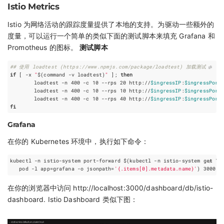
Istio Metrics
Istio 为网络活动的跟踪度量提供了本地的支持。为驱动一些额外的
度量，可以运行一个简单的类似下面的测试脚本来填充 Grafana 和
Promotheus 的图标。
测试脚本
## 使用 loadtest (https://www.npmjs.com/package/loadtest) 加载测试
if
[
 -x 
"
$(
command
 -v loadtest
)
"
]
;
then
	loadtest -n 
400
 -c 
10
 --rps 
20
 http://
$ingressIP
:
$ingressPort
	loadtest -n 
400
 -c 
10
 --rps 
10
 http://
$ingressIP
:
$ingressPort
	loadtest -n 
400
 -c 
10
 --rps 
40
 http://
$ingressIP
:
$ingressPort
fi
Grafana
在你的 Kubernetes 环境中，执行如下命令：
kubectl -n istio-system port-forward 
$(
kubectl -n istio-system get 
   pod -l 
app
=
grafana -o 
jsonpath
=
'{.items[0].metadata.name}'
)
 3000:3
在你的浏览器中访问 http://localhost:3000/dashboard/db/istio-
dashboard. Istio Dashboard 类似下图：