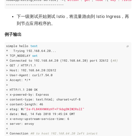
下一级测试开始测试 Istio，将流量路由到 Istio Ingress，再
到节点应用程序的。
例子输出
simple hello 
test
* TCP_NODELAY 
set
* Connected to 192.168.64.20 
(
192.168.64.20
)
 port 
32612
(
#0)
< HTTP/1.1 
200
< content-type: text/html
;
charset
=
< content-length: 
46
< etag: W/
"2e-FL84XHNKKzHT+F1kbgSNIW2RslI"
< date: Wed, 
14
 Feb 
2018
< x-envoy-upstream-service-time: 
6
* Connection 
#0 to host 192.168.64.20 left intact