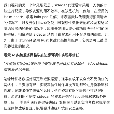
我们看到的另一个常见场景是，sidecar 代理通常采用一刀切的方
法进行配置，导致资源利用不效率。在缺乏机制（例如，在应用的
Helm chart中暴露 Istio pod 注解）来覆盖默认代理资源预留请求
的情况下，以及开发团队缺乏使用可观察性数据来配置和调整这些
资源预留的经验的情况下，应用开发团队能否成功取决于他们的应
用特征。彻底移除 sidecar 消除了由资源利用不足造成的低效。此
外，由于 ztunnel 是用 Rust 构建的高性能组件，它仍然可以处理
高吞吐量的情况。
场景 4: 实施服务网格以在边缘环境中实现零信任
“在资源有限的边缘环境中部署服务网格具有挑战性，因为 sidecar
带来额外的开销。”
边缘计算将数据处理更靠近数据源，通常在较不安全或不受信任的
网络中，且资源有限。实现零信任确保每次互动都经过身份验证和
授权，显著降低了违规的风险，但在资源有限的环境中可能很困
难。通过利用不需要 sidecar 的资源开销的 Istio 环境模式服务网
格，IoT、零售和医疗保健等边缘计算用例可以真实地考虑实现零信
任原则并达成合规，以增强其边缘环境的安全策略。