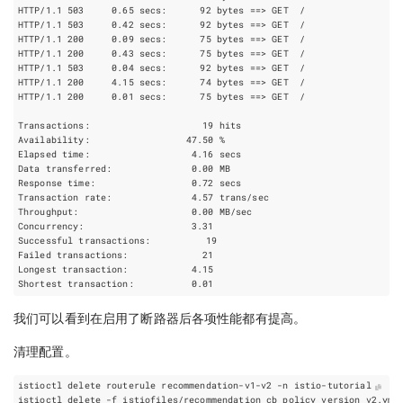
HTTP/1.1 
503
     0.65 secs:      
92
bytes
==
HTTP/1.1 
503
     0.42 secs:      
92
bytes
==
HTTP/1.1 
200
     0.09 secs:      
75
bytes
==
HTTP/1.1 
200
     0.43 secs:      
75
bytes
==
HTTP/1.1 
503
     0.04 secs:      
92
bytes
==
HTTP/1.1 
200
     4.15 secs:      
74
bytes
==
HTTP/1.1 
200
     0.01 secs:      
75
bytes
==
Transactions:		          
19
Successful transactions:          
19
Failed transactions:	          
21
我们可以看到在启用了断路器后各项性能都有提高。
清理配置。