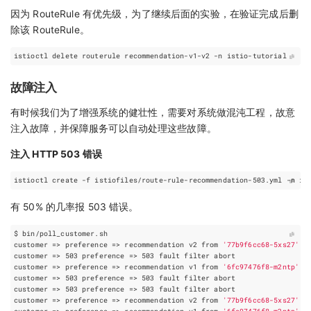
因为 RouteRule 有优先级，为了继续后面的实验，在验证完成后删
除该 RouteRule。
故障注入
有时候我们为了增强系统的健壮性，需要对系统做混沌工程，故意
注入故障，并保障服务可以自动处理这些故障。
注入 HTTP 503 错误
有 50% 的几率报 503 错误。
customer
=
> 
preference
=
> recommendation v2 from 
'77b9f6cc68-5xs27'
: 
customer
=
> 
503
preference
=
> 
503
customer
=
> 
preference
=
> recommendation v1 from 
'6fc97476f8-m2ntp'
: 
customer
=
> 
503
preference
=
> 
503
customer
=
> 
503
preference
=
> 
503
customer
=
> 
preference
=
> recommendation v2 from 
'77b9f6cc68-5xs27'
: 