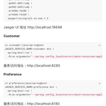
  -p6831:6831/udp 
  -p6832:6832/udp 
  -p16686:16686 
  -p14268:14268 
Jaeger UI 地址 http://localhost:16686
Customer
cd
JAEGER_SERVICE_NAME
=
customer mvn 
  spring-boot:run 
  -Drun.arguments
=
"--spring.config.location=src/main/resources/applic
服务访问地址：http://localhost:8280
Preference
cd
JAEGER_SERVICE_NAME
=
preference mvn 
  spring-boot:run 
  -Drun.arguments
=
"--spring.config.location=src/main/resources/applic
服务访问地址：http://localhost:8180