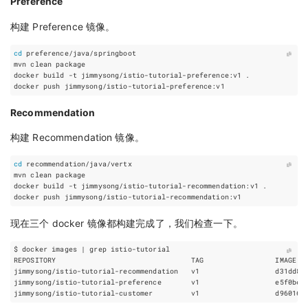
Preference
构建 Preference 镜像。
cd
Recommendation
构建 Recommendation 镜像。
cd
现在三个 docker 镜像都构建完成了，我们检查一下。
$ docker images 
|
jimmysong/istio-tutorial-recommendation   v1                  d31dd85
jimmysong/istio-tutorial-preference       v1                  e5f0be3
jimmysong/istio-tutorial-customer         v1                  d960169