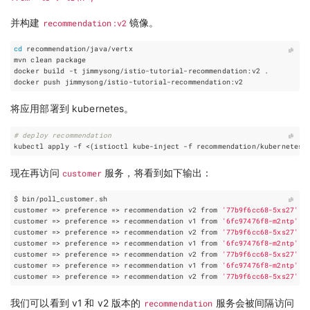
并构建
recommendation:v2
镜像。
cd
将应用部署到 kubernetes。
# deploy recommendation
kubectl apply -f <
(
istioctl kube-inject -f recommendation/kubernetes/
现在再访问
customer
服务，将看到如下输出：
customer
=
> 
preference
=
> recommendation v2 from 
'77b9f6cc68-5xs27'
: 
customer
=
> 
preference
=
> recommendation v1 from 
'6fc97476f8-m2ntp'
: 
customer
=
> 
preference
=
> recommendation v2 from 
'77b9f6cc68-5xs27'
: 
customer
=
> 
preference
=
> recommendation v1 from 
'6fc97476f8-m2ntp'
: 
customer
=
> 
preference
=
> recommendation v2 from 
'77b9f6cc68-5xs27'
: 
customer
=
> 
preference
=
> recommendation v1 from 
'6fc97476f8-m2ntp'
: 
customer
=
> 
preference
=
> recommendation v2 from 
'77b9f6cc68-5xs27'
: 
我们可以看到 v1 和 v2 版本的
recommendation
服务会被间隔访问