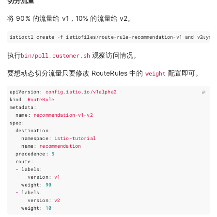
切分流量
将 90% 的流量给 v1，10% 的流量给 v2。
执行
bin/poll_customer.sh
观察访问情况。
要想动态切分流量只要修改 RouteRules 中的
weight
配置即可。
apiVersion
:
config.istio.io/v1alpha2
kind
:
RouteRule
metadata
:
name
:
recommendation-v1-v2
spec
:
destination
:
namespace
:
istio-tutorial
name
:
recommendation
precedence
:
5
route
:
-
labels
:
version
:
v1
weight
:
90
-
labels
:
version
:
v2
weight
:
10