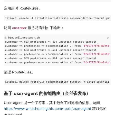
启用超时 RouteRules。
访问
customer
服务将看到如下输出：
customer
=
> 
503
preference
=
> 
504
customer
=
> 
preference
=
> recommendation v1 from 
'6fc97476f8-m2ntp'
: 
customer
=
> 
503
preference
=
> 
504
customer
=
> 
preference
=
> recommendation v1 from 
'6fc97476f8-m2ntp'
: 
customer
=
> 
503
preference
=
> 
504
customer
=
> 
preference
=
> recommendation v1 from 
'6fc97476f8-m2ntp'
: 
清理 RouteRules。
基于 user-agent 的智能路由（金丝雀发布）
User-agent 是一个字符串，其中包含了浏览器的信息，访问
https://www.whoishostingthis.com/tools/user-agent
获取你的
user-agent。