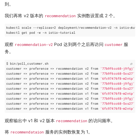
到。
我们再将 v2 版本的
recommendation
实例数设置成 2 个。
kubectl scale --replicas
=
2
观察
recommendation-v2
Pod 达到两个之后再访问
customer
服
务。
customer
=
> 
preference
=
> recommendation v2 from 
'77b9f6cc68-j9fgj'
: 
customer
=
> 
preference
=
> recommendation v2 from 
'77b9f6cc68-5xs27'
: 
customer
=
> 
preference
=
> recommendation v1 from 
'6fc97476f8-m2ntp'
: 
customer
=
> 
preference
=
> recommendation v2 from 
'77b9f6cc68-j9fgj'
: 
customer
=
> 
preference
=
> recommendation v2 from 
'77b9f6cc68-5xs27'
: 
customer
=
> 
preference
=
> recommendation v1 from 
'6fc97476f8-m2ntp'
: 
customer
=
> 
preference
=
> recommendation v2 from 
'77b9f6cc68-j9fgj'
: 
customer
=
> 
preference
=
> recommendation v2 from 
'77b9f6cc68-5xs27'
: 
customer
=
> 
preference
=
> recommendation v1 from 
'6fc97476f8-m2ntp'
: 
观察输出中 v1 和 v2 版本
recommendation
的访问频率。
将
recommendataion
服务的实例数恢复为 1。