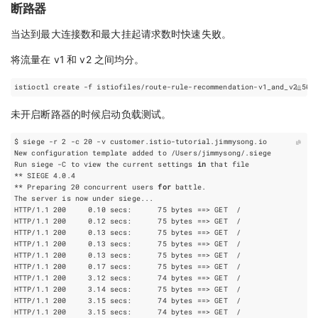
断路器
当达到最大连接数和最大挂起请求数时快速失败。
将流量在 v1 和 v2 之间均分。
未开启断路器的时候启动负载测试。
$ siege -r 
2
 -c 
20
Run siege -C to view the current settings 
in
** Preparing 
20
 concurrent users 
for
HTTP/1.1 
200
     0.10 secs:      
75
bytes
==
HTTP/1.1 
200
     0.12 secs:      
75
bytes
==
HTTP/1.1 
200
     0.13 secs:      
75
bytes
==
HTTP/1.1 
200
     0.13 secs:      
75
bytes
==
HTTP/1.1 
200
     0.13 secs:      
75
bytes
==
HTTP/1.1 
200
     0.17 secs:      
75
bytes
==
HTTP/1.1 
200
     3.12 secs:      
74
bytes
==
HTTP/1.1 
200
     3.14 secs:      
75
bytes
==
HTTP/1.1 
200
     3.15 secs:      
74
bytes
==
HTTP/1.1 
200
     3.15 secs:      
74
bytes
==