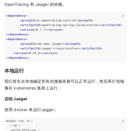
OpenTracing 和 Jeager 的依赖。
<
dependency
>
<
groupId
>
io.opentracing.contrib
</
groupId
>
<
artifactId
>
opentracing-spring-cloud-starter
</
artifactId
>
<
version
>
0.1.7
</
version
>
</
dependency
>
<
dependency
>
<
groupId
>
com.uber.jaeger
</
groupId
>
<
artifactId
>
jaeger-tracerresolver
</
artifactId
>
<
version
>
0.25.0
</
version
>
</
dependency
>
本地运行
我们首先在本地确定所有的微服务都可以正常运行，然后再打包镜
像在 kubernetes 集群上运行。
启动 Jaeger
使用 docker 来运行 jagger。
docker run -d 
  --rm 
  -p5775:5775/udp 