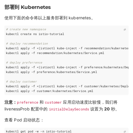
部署到 Kubernetes
使用下面的命令将以上服务部署到 kubernetes。
# create new namespace
# deploy recommendation
kubectl apply -f <
(
istioctl kube-inject -f recommendation/kubernetes/
# deploy preferrence
kubectl apply -f <
(
istioctl kube-inject -f preference/kubernetes/Depl
# deploy customer
kubectl apply -f <
(
istioctl kube-inject -f customer/kubernetes/Deploy
注意：
preference
和
customer
应用启动速度比较慢，我们将
livenessProb 配置中的
initialDelaySeconds
设置为
20
秒。
查看 Pod 启动状态：