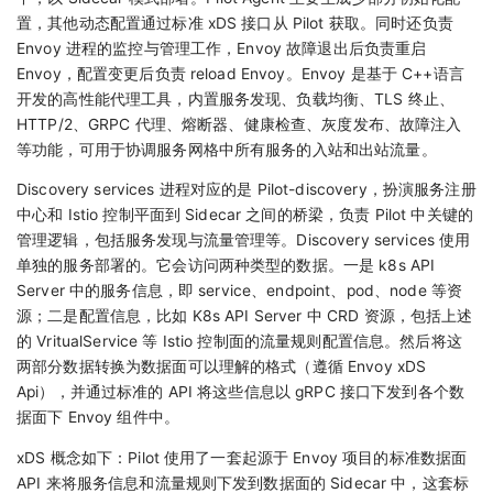
置，其他动态配置通过标准 xDS 接口从 Pilot 获取。同时还负责
Envoy 进程的监控与管理工作，Envoy 故障退出后负责重启
Envoy，配置变更后负责 reload Envoy。Envoy 是基于 C++语言
开发的高性能代理工具，内置服务发现、负载均衡、TLS 终止、
HTTP/2、GRPC 代理、熔断器、健康检查、灰度发布、故障注入
等功能，可用于协调服务网格中所有服务的入站和出站流量。
Discovery services 进程对应的是 Pilot-discovery，扮演服务注册
中心和 Istio 控制平面到 Sidecar 之间的桥梁，负责 Pilot 中关键的
管理逻辑，包括服务发现与流量管理等。Discovery services 使用
单独的服务部署的。它会访问两种类型的数据。一是 k8s API
Server 中的服务信息，即 service、endpoint、pod、node 等资
源；二是配置信息，比如 K8s API Server 中 CRD 资源，包括上述
的 VritualService 等 Istio 控制面的流量规则配置信息。然后将这
两部分数据转换为数据面可以理解的格式（遵循 Envoy xDS
Api），并通过标准的 API 将这些信息以 gRPC 接口下发到各个数
据面下 Envoy 组件中。
xDS 概念如下：Pilot 使用了一套起源于 Envoy 项目的标准数据面
API 来将服务信息和流量规则下发到数据面的 Sidecar 中，这套标