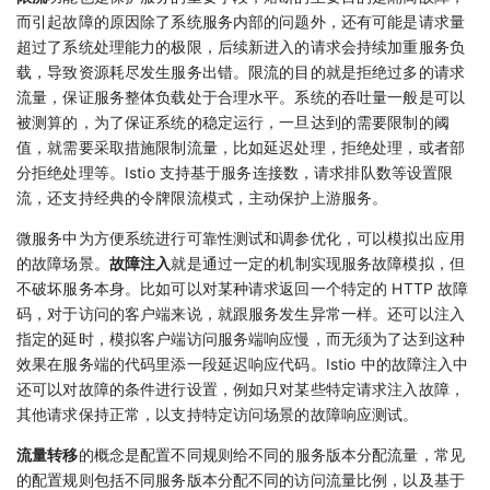
而引起故障的原因除了系统服务内部的问题外，还有可能是请求量
超过了系统处理能力的极限，后续新进入的请求会持续加重服务负
载，导致资源耗尽发生服务出错。限流的目的就是拒绝过多的请求
流量，保证服务整体负载处于合理水平。系统的吞吐量一般是可以
被测算的，为了保证系统的稳定运行，一旦达到的需要限制的阈
值，就需要采取措施限制流量，比如延迟处理，拒绝处理，或者部
分拒绝处理等。Istio 支持基于服务连接数，请求排队数等设置限
流，还支持经典的令牌限流模式，主动保护上游服务。
微服务中为方便系统进行可靠性测试和调参优化，可以模拟出应用
的故障场景。
故障注入
就是通过一定的机制实现服务故障模拟，但
不破坏服务本身。比如可以对某种请求返回一个特定的 HTTP 故障
码，对于访问的客户端来说，就跟服务发生异常一样。还可以注入
指定的延时，模拟客户端访问服务端响应慢，而无须为了达到这种
效果在服务端的代码里添一段延迟响应代码。Istio 中的故障注入中
还可以对故障的条件进行设置，例如只对某些特定请求注入故障，
其他请求保持正常，以支持特定访问场景的故障响应测试。
流量转移
的概念是配置不同规则给不同的服务版本分配流量，常见
的配置规则包括不同服务版本分配不同的访问流量比例，以及基于