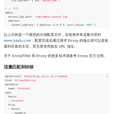
tls_context
:
{
sni
:
baidu.com
 }
# 4. 管理    
admin
:
access_log_path
:
/tmp/admin_access.log
address
:
socket_address
:
{
address:
0.0
.0
.0
, 
port_value
:
9901
}
以上示例是一个典型的示例配置文件，实现将所有流量代理到
www.baidu.com
，配置完成后通过请求 Envoy 的端点就可以直接
看到百度的主页，而无需使用真实 URL 地址。
关于 EnvoyFilter 和 Envoy 的更多技术请参考 Envoy 官方文档。
流量匹配和转移
apiVersion
:
networking.istio.io/v1alpha3
kind
:
VirtualService
metadata
:
name
:
forecast
spec
:
hosts
:
-
forecast
http
:
-
match
:
-
headers
: