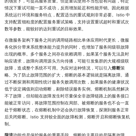
的场景下，可提高服务质量。但是重试使用不当也会有问题，特定
情况下重试可能一直不成功，反而增加延迟和性能开销。因此根据
系统运行环境和服务特点，配置适当的重试规则非常必要。Istio 中
支持配置细粒度的配置服务重试策略，支持设置重试超时和重试次
数等参数，能较好的达到重试的目标效果。
在微服务架构下服务之间的调用链路相比单体应用时代更长，微服
务化拆分带来系统整体能力提升的同时，也增加了服务间级联故障
出现的概率。多个服务之间存在依赖调用，如果某个服务无法及时
响应请求，故障向调用源头方向传播，可能引发集群的大规模级联
故障，造成整个系统不可用。为应对这种情况，可以引入
熔断
策
略。为了防止故障范围的扩大，熔断的基本逻辑就是隔离故障。通
过不断探测和周期性统计服务失败调用次数，如果服务的健康状况
低于设定阈值则启动熔断，剔除错误服务实例。熔断机制虽然解决
不了故障，但却能在故障发生时尽量保全非故障链路上的服务接口
能被正常访问，将故障范围控制在局部。被熔断的服务也不会一直
处于熔断状态，在熔断机制中还会执行故障恢复，探测到服务正常
后关闭熔断。Istio 支持较全面的故障检测，熔断开启和熔断恢复机
制。
限流
功能也是保护服务的重要手段，熔断的主要目的是隔离故障，