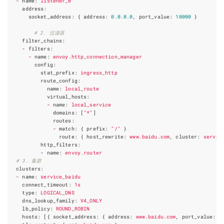
-
name
:
listener_0
address
:
socket_address
:
{
address:
0.0
.0
.0
, 
port_value
:
10000
}
# 2. 过滤器
filter_chains
:
-
filters
:
-
name
:
envoy.http_connection_manager
config
:
stat_prefix
:
ingress_http
route_config
:
name
:
local_route
virtual_hosts
:
-
name
:
local_service
domains
:
[
"*"
]
routes
:
-
match
:
{
prefix
:
"/"
}
route
:
{
host_rewrite:
www.baidu.com
, 
cluster
:
servic
http_filters
:
-
name
:
envoy.router
# 3. 集群
clusters
:
-
name
:
service_baidu
connect_timeout
:
1s
type
:
LOGICAL_DNS
dns_lookup_family
:
V4_ONLY
lb_policy
:
ROUND_ROBIN
hosts
:
[
{
socket_address
:
{
address:
www.baidu.com
, 
port_value
:
4