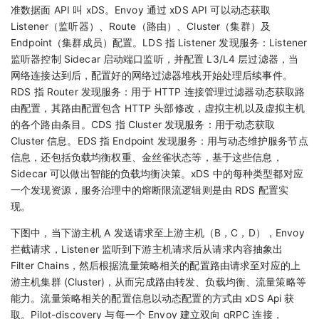
准数据面 API 叫 xDS。Envoy 通过 xDS API 可以动态获取
Listener（监听器）、Route（路由）、Cluster（集群）及
Endpoint（集群成员）配置。LDS 指 Listener 发现服务：Listener
监听器控制 Sidecar 启动端口监听，并配置 L3/L4 层过滤器，当
网络连接达到后，配置好的网络过滤器堆栈开始处理后续事件。
RDS 指 Router 发现服务：用于 HTTP 连接管理过滤器动态获取路
由配置，其路由配置包含 HTTP 头部修改，虚拟主机以及虚拟主机
的各个路由条目。CDS 指 Cluster 发现服务：用于动态获取
Cluster 信息。EDS 指 Endpoint 发现服务：用与动态维护服务节点
信息，还包括负载均衡权重、金丝雀状态等，基于这些信息，
Sidecar 可以做出智能的负载均衡决策。xDS 中的每种类型都对应
一个发现资源，服务治理中的熔断限流逻辑则是由 RDS 配置实
现。
下图中，当下游主机 A 发送请求至上游主机（B，C，D），Envoy
拦截请求，Listener 监听到下游主机请求后从请求内容抽象出
Filter Chains，然后根据流量策略相关的配置路由请求至对应的上
游主机集群 (Cluster)，从而完成路由转发、负载均衡、流量策略等
能力。流量策略相关的配置信息以动态配置的方式由 xDS Api 获
取。Pilot-discovery 与每一个 Envoy 建立双向 gRPC 连接，