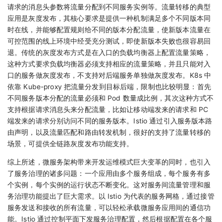
请求的消息头参数将流量分配到不同服务实例等。流量转移的典型
应用是灰度发布，其核心要求是提供一种机制满足多个不同版本同
时在线，并能够配置规则给不同的版本分配流量，使新版本流量在
可控范围的线上环境中经受充分测试，即使新版本失败也很容易回
退。传统的灰度发布方式是在入口的负载均衡器上配置流量策略，
这种方式要求负载均衡器必须支持相应的流量策略，并且只能对入
口的服务做灰度发布，不支持对后端服务单独做灰度发布。K8s 中
依靠 Kube-proxy 把流量分发到目标后端，限制也比较明显：首先
不同服务版本分配的流量必须和 Pod 数量成比例，其次这种方式不
支持根据请求消息头来分配流量，比如让移动端发来的请求和 PC
端发来的请求分别访问不同的服务版本。Istio 通过引入服务版本路
由声明，以及流量匹配和路由转发机制，很好的支持了流量转移的
场景，可提供全链路灰度发布功能支持。
综上所述，微服务架构带来开发运维模式巨大变革的同时，也引入
了服务治理的诸多问题：一个应用由多个服务组成，每个服务有多
个实例，每个实例的运行状态不断变化。这对服务间流量管理和服
务治理功能提出了巨大需求。以 Istio 为代表的服务网格，通过接管
服务发送和接收的所有流量，可以轻松承载微服务应用间的通信功
能。Istio 通过控制平面下发服务治理配置，然后根据配置在各个服