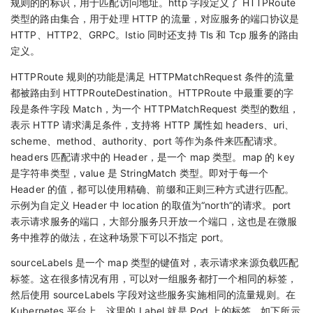
规则的的标识，用于匹配访问地址。http 字段定义了 HTTPRoute
类型的路由集合，用于处理 HTTP 的流量，对应服务的端口协议是
HTTP、HTTP2、GRPC。Istio 同时还支持 Tls 和 Tcp 服务的路由
定义。
HTTPRoute 规则的功能是满足 HTTPMatchRequest 条件的流量
都被路由到 HTTPRouteDestination。HTTPRoute 中最重要的字
段是条件字段 Match，为一个 HTTPMatchRequest 类型的数组，
表示 HTTP 请求满足条件，支持将 HTTP 属性如 headers、uri、
scheme、method、authority、port 等作为条件来匹配请求。
headers 匹配请求中的 Header，是一个 map 类型。map 的 key
是字符串类型，value 是 StringMatch 类型。即对于每一个
Header 的值，都可以使用精确、前缀和正则三种方式进行匹配。
示例为自定义 Header 中 location 的取值为“north”的请求。port
表示请求服务的端口，大部分服务只开放一个端口，这也是在微服
务中推荐的做法，在这种场景下可以不指定 port。
sourceLabels 是一个 map 类型的键值对，表示请求来源负载匹配
标签。这在很多情况有用，可以对一组服务都打一个相同的标签，
然后使用 sourceLabels 字段对这些服务实施相同的流量规则。在
Kubernetes 平台上，这里的 Label 就是 Pod 上的标签。如下所示