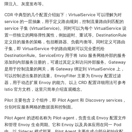
障注入、灰度发布等。
CDR 中典型的几个配置介绍如下：VirtualService 可以理解为对
service 的一层抽象，用于定义路由规则，控制流量路由到匹配的
service 子集 (VirtualService)。同时可以为每个 VirtualService 设
置一些独立的网络弹性属性，例如超时、重试等。DestinationRule
定义目的服务的策略，包括断路器、负载均衡等。同时定义可路由
子集，即 VirtualService 中的路由规则可以完全委托给
DestinationRule。ServiceEntry 用于将 Istio 服务网格外部的服务
添加到内部服务注册的，可通过其定义和访问外部服务。Gateway
是用于控制流量的网关，将 Gateway 绑定到 VirtualService 上，
可以控制进出集群的流量。EnvoyFilter 主要为 Envoy 配置过滤
器，用于动态扩展 Envoy 的能力。以上 CRD 配置详细用法可参考
Istio 官方文档，这里只简单介绍直观概念。
Pilot 主要包含 2 个组件，即 Pilot Agent 和 Discovery services，
分别对应服务网格的数据面和控制面。
Pilot Agent 的进程名称为 Pilot-agent，负责生成 Envoy 配置文件
和管理 Envoy 生命周期。它和 Envoy 以及具体应用在同一 Pod
中，以 Sidecar 模式部署。Pilot Agent 主要生成少部分初始化配