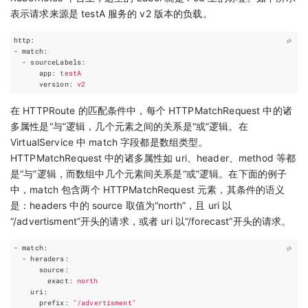
表示请求来源是 testA 服务的 v2 版本的负载。
http
:
-
match
:
-
sourceLabels
:
app
:
testA
version
:
v2
在 HTTPRoute 的匹配条件中，每个 HTTPMatchRequest 中的诸
多属性是“与”逻辑，几个元素之间的关系是“或”逻辑。在
VirtualService 中 match 字段都是数组类型。
HTTPMatchRequest 中的诸多属性如 uri、header、method 等都
是“与”逻辑，而数组中几个元素间关系是“或”逻辑。在下面的例子
中，match 包含两个 HTTPMatchRequest 元素，其条件的语义
是：headers 中的 source 取值为“north”，且 uri 以
“/advertisment”开头的请求，或者 uri 以“/forecast”开头的请求。
-
match
:
-
heraders
:
source
:
exact
:
north
uri
:
prefix
:
"/advertisment"