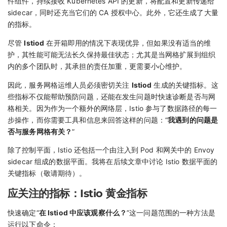
件组件，持续接收 Kubernetes API 的更新，将配置和更新传递给
sidecar，同时还充当它们的 CA 授权中心。此外，它还生成了大量
的指标。
尽管
Istiod
在开箱即用的情况下表现优异，但如果没有适当的维
护，其性能可能无法长久保持最佳状态；尤其是当网格扩展到组织
内的多个团队时，其承担的责任加重，更需要小心维护。
因此，服务网格运维人员必须密切关注
Istiod
生成的关键指标。这
些指标不仅能帮助预防问题，还能在发生问题时快速诊断是否与网
格相关。因为作为一个额外的网络层，Istio 参与了数据路径的每一
步操作，而你需要工具和信息来回答这样的问题：“
我遇到的问题是
否与服务网格有关？
”
除了控制平面，Istio 还包括一个由注入到 Pod 和网关中的 Envoy
sidecar 组成的数据平面。我将在后续文章中讨论 Istio 数据平面的
关键指标（敬请期待）。
应关注的指标：Istio 黄金指标
快速确定“
在 Istiod 中应该观察什么？
”这一问题范围的一种方法是
运行以下命令：