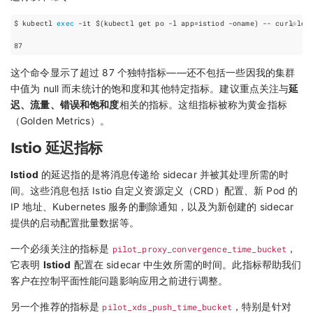
$ kubectl 
exec
 -it 
$(
kubectl get po -l 
app
=
istiod -oname
)
 -- curl loc
87
这个命令显示了超过 87 个独特指标——还不包括一些因我的集群
中值为 null 而未统计的饱和度和其他特定指标。建议重点关注与
延
迟、流量、错误和饱和度
相关的指标。这组指标被称为黄金指标
（Golden Metrics）。
Istio 延迟指标
Istiod
的延迟指的是将消息传递给 sidecar 并被其处理所需的时
间。这些消息包括 Istio 自定义资源定义（CRD）配置、新 Pod 的
IP 地址、Kubernetes 服务的删除通知，以及为新创建的 sidecar
提供的启动配置批量数据等。
一个必须关注的指标是
pilot_proxy_convergence_time_bucket
，
它表明
Istiod
配置在 sidecar 中生效所需的时间。此指标帮助我们
客户在控制平面性能问题影响应用之前进行调整。
另一个推荐的指标是
pilot_xds_push_time_bucket
，特别是针对