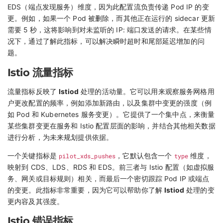
EDS（端点发现服务）维度，因为此配置流负责传递 Pod IP 的变
更。例如，如果一个 Pod 被删除，而其他正在运行的 sidecar 更新
需要 5 秒，这将影响到对未监听的 IP: 端口发送的请求。在某些情
况下，通过了解此指标，可以解决瞬时超时和尾部延迟增加的问
题。
Istio 流量指标
流量指标反映了
Istiod
处理的活动量。它可以用来观察服务网格用
户更改配置的频率，例如添加新路由，以及集群中变更的强度（例
如 Pod 和 Kubernetes 服务变更）。它提供了一个集中点，来衡量
某些集群变更在服务和 Istio 配置层面的影响，并结合其他相关数据
进行分析，为未来规划提供依据。
一个关键指标是
pilot_xds_pushes
，它默认包含一个
type
维度，
映射到 CDS、LDS、RDS 和 EDS。前三者与 Istio 配置（如虚拟服
务、网关或目标规则）相关，而最后一个密切跟踪 Pod IP 或端点
的变更。此指标非常重要，因为它可以帮助你了解
Istiod
处理的变
更内容及其强度。
Istio 错误指标