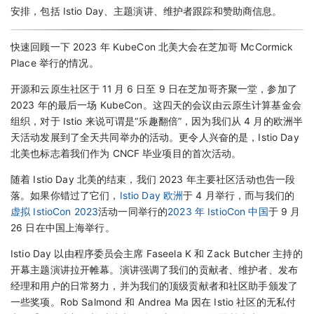
安排，包括 Istio Day、主题演讲、维护者跟踪和赞助商信息。
快速回顾一下 2023 年 KubeCon 北美大会在芝加哥 McCormick
Place 举行的情况。
开源和云原生社区于 11 月 6 日至 9 日在芝加哥齐聚一堂，参加了
2023 年的最后一场 KubeCon。这四天的会议由云原生计算基金会
组织，对于 Istio 来说可谓是“乐趣翻倍”，因为我们从 4 月的欧洲半
天活动发展到了全天共同举办的活动。更令人兴奋的是，Istio Day
北美也标志着我们作为 CNCF 毕业项目的首次活动。
随着 Istio Day 北美的结束，我们 2023 年主要社区活动也告一段
落。如果你错过了它们，
Istio Day 欧洲
于 4 月举行，而与我们的
虚拟 IstioCon 2023
活动一同举行的
2023 年 IstioCon 中国
于 9 月
26 日在中国上海举行。
Istio Day 以由程序委员会主席 Faseela K 和 Zack Butcher 主持的
开幕主题演讲拉开帷幕。演讲强调了我们的贡献者、维护者、发布
经理和用户的日常努力，并为我们的顶级贡献者和社区助手颁发了
一些奖项。Rob Salmond 和 Andrea Ma 因在 Istio 社区的无私付