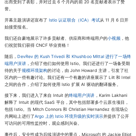
出而受到了表彰，并对过去 6 个月内的前 20 名贡献者表示了赞
誉。
开幕主题演讲还宣布了
Istio 认证联合（ICA）考试
从 11 月 6 日开
始接受报名。
我们还自豪地展示了许多贡献者、供应商和终端用户的
小视频
，他
们祝贺我们获得 CNCF 毕业资格！
随后，
DevRev 的 Kush Trivedi 和 Khushboo Mittal 进行了一场终
端用户演讲
，介绍了他们如何使用 Istio。我们还进行了一场备受期
待的关于
规模环境架构
的讨论，由 John Howard 主讲，引发了社
区内的一些有趣讨论。我们还有一个有趣的讲座展示了 Lilt 和 Intel
之间的合作，介绍了如何使用 Istio 扩展 AI 驱动的翻译服务。
接下来，我们进入了来自 Intuit 的
终端用户演讲
，Karim Lakhani
解释了 Intuit 的现代 SaaS 平台，其中包括部署多个云原生项目，
包括 Istio。当 Mitch Connors 和 Christian Hernandez 在现场公
共网站上进行了
Argo 上的 Istio 环境升级的实时演示
并提供了公开
可访问的可用性监控时，观众感到兴奋。
事件后，安全性成为后续演讲中的重点，Microsoft 的 Jackie Elliot