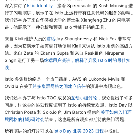
深入探讨了
Istio Identity
，接着 Speedscale 的 Kush Mansing 进
行了闪电演讲，展示了在 Istio 上运行带有任意代码的服务的影响。
我们还举办了来自华盛顿大学的博士生 Xiangfeng Zhu 的闪电演
讲，他展示了一种分析和预测 Istio 性能开销的工具。
来自 Kiali 维护人员的
讲话
Jay Shaughnessy 和 Nick Fox 非常有
趣，因为它演示了如何更好地使用 Kiali 来调试 Istio 用例的高级方
法。来自 Zeta 的 Ekansh Gupta 和来自 Reskill 的 Nirupama
Singh 进行了另一场
终端用户演讲，解释了升级 Istio 时的最佳实
践
。
Istio 多集群始终是一个热门话题，AWS 的 Lukonde Mwila 和
Ovidiu 在关于
跨多集群网格之间建立信任
的演讲中表现出色。
我们还举办了与 Istio TOC 成员的
互动小组讨论
，观众提出了许多
问题，讨论会的热烈程度证明了 Istio 的持续受欢迎。Istio Day 以
Christian Posta 和 Solo.io 的 Jim Barton 提供的
关于如何入门环
境网格的精彩研讨会
结束，这也是所有观众都期待的热门话题。
所有演讲的幻灯片可以在
Istio Day 北美 2023 日程
中找到。