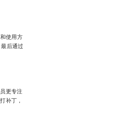
理和使用方
，最后通过
人员更专注
易打补丁，