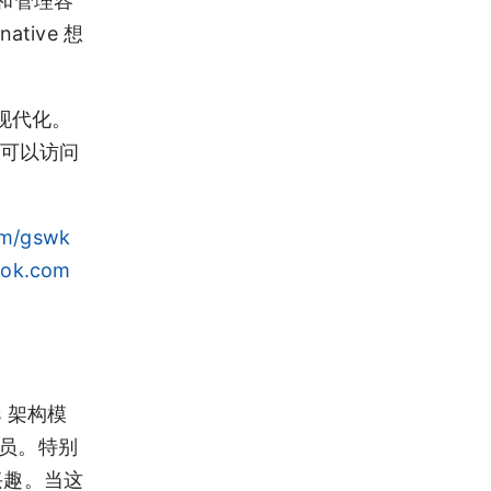
和管理容
ive 想
织现代化。
，可以访问
om/gswk
ook.com
 架构模
人员。特别
兴趣。当这