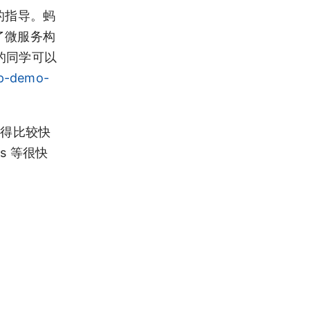
的指导。蚂
及了微服务构
趣的同学可以
op-demo-
进得比较快
s 等很快