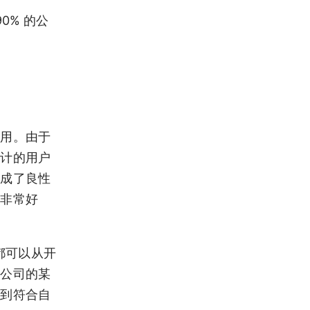
0% 的公
作用。由于
亿计的用户
形成了良性
的非常好
都可以从开
个公司的某
聘到符合自