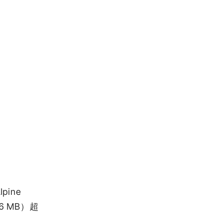
ine
6 MB）超