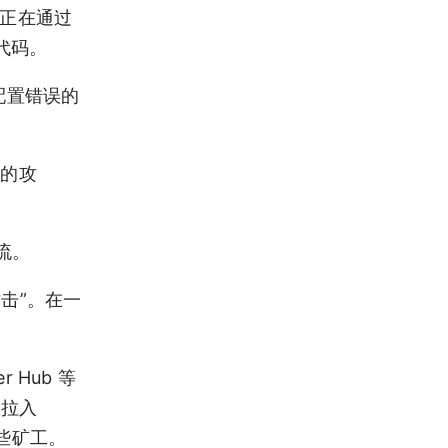
商正在通过
代码。
配置错误的
型的攻
流。
击”。在一
Hub 等
个拉入
一些矿工。