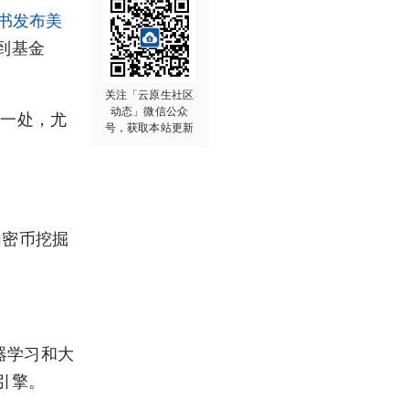
皮书发布
美
到基金
关注「云原生社区
动态」微信公众
的一处，尤
号，获取本站更新
括加密币挖掘
机器学习和大
引擎。