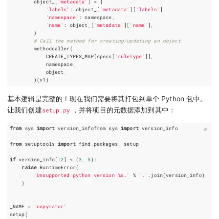
object_
[
'metadata'
]
=
{
'labels'
:
object_
[
'metadata'
][
'labels'
],
'namespace'
:
namespace
,
'name'
:
object_
[
'metadata'
][
'name'
],
}
# Call the method for creating/updating an object
methodcaller
(
CREATE_TYPES_MAP
[
specs
[
'ruleType'
]],
namespace
,
object_
)(
v1
)
基本逻辑是完整的！现在我们需要将其打包到单个 Python 包中。
让我们创建
setup.py
，并将项目的元数据添加到其中：
from
sys
import
version_infofrom
sys
import
version_info
from
setuptools
import
find_packages
,
setup
if
version_info
[:
2
]
<
(
3
,
5
):
raise
RuntimeError
(
'Unsupported python version 
%s
.'
%
'.'
.
join
(
version_info
)
)
_NAME
=
'copyrator'
setup
(