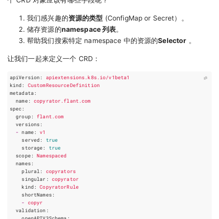
个 CRD 对象应该有哪些字段呢？
我们感兴趣的
资源的类型
(ConfigMap or Secret）。
储存资源的
namespace 列表
。
帮助我们搜索特定 namespace 中的资源的
Selector
。
让我们一起来定义一个 CRD：
apiVersion
:
apiextensions.k8s.io/v1beta1
kind
:
CustomResourceDefinition
metadata
:
name
:
copyrator.flant.com
spec
:
group
:
flant.com
versions
:
-
name
:
v1
served
:
true
storage
:
true
scope
:
Namespaced
names
:
plural
:
copyrators
singular
:
copyrator
kind
:
CopyratorRule
shortNames
:
-
copyr
validation
:
openAPIV3Schema
: