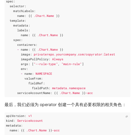
spec
:
selector
:
matchLabels
:
name
:
{{
.Chart.Name
 }}
template
:
metadata
:
labels
:
name
:
{{
.Chart.Name
 }}
spec
:
containers
:
-
name
:
{{
.Chart.Name
 }}
image
:
privaterepo.yourcompany.com/copyrator:latest
imagePullPolicy
:
Always
args
:
[
"--rule-type"
,
"main-rule"
]
env
:
-
name
:
NAMESPACE
valueFrom
:
fieldRef
:
fieldPath
:
metadata.namespace
serviceAccountName
:
{{
.Chart.Name
 }}
-acc
最后，我们必须为 operator 创建一个具有必要权限的相关角色：
apiVersion
:
v1
kind
:
ServiceAccount
metadata
:
name
:
{{
.Chart.Name
 }}
-acc