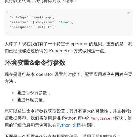
执行以上代码，我们将得到以下结果：
{
'ruleType':
'configmap',
'selector':
{'copyrator':
'
true
'
}
,
'namespace':
[
'default'
]
}
太棒了！现在我们有了一个特定于 operator 的规则。重要的是，我
们已经能够通过所谓的 Kubernetes 方式做到这一点。
环境变量&命令行参数
现在是进行基本 operator 设置的时候了。配置应用程序有两种主要
方法：
通过命令行参数，
通过环境变量。
您可以通过命令行参数获取设置，其具有更大的灵活性，并支持/验
证数据类型。我们将使用标准 Python 库中的
*argparser*
模块，使
用的详细信息和示例可以在
Python 文档
中找到。
下面是一个配置命令行参数检索的例子，适用于我们的情况：