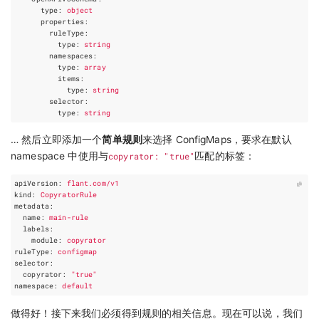
type
:
object
properties
:
ruleType
:
type
:
string
namespaces
:
type
:
array
items
:
type
:
string
selector
:
type
:
string
… 然后立即添加一个
简单规则
来选择 ConfigMaps，要求在默认
namespace 中使用与
copyrator: "true"
匹配的标签：
apiVersion
:
flant.com/v1
kind
:
CopyratorRule
metadata
:
name
:
main-rule
labels
:
module
:
copyrator
ruleType
:
configmap
selector
:
copyrator
:
"true"
namespace
:
default
做得好！接下来我们必须得到规则的相关信息。现在可以说，我们