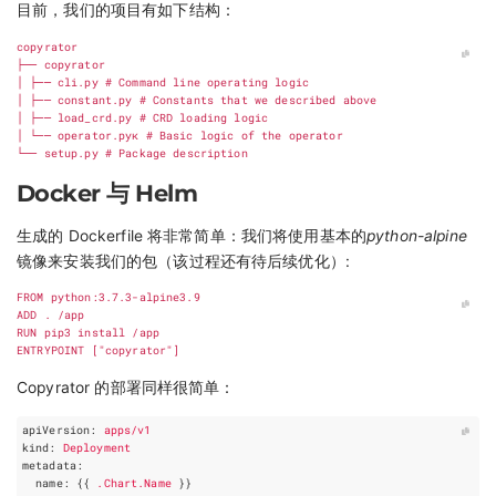
目前，我们的项目有如下结构：
copyrator
├──
copyrator
│
├──
cli
.
py
#
Command
line
operating
logic
│
├──
constant
.
py
#
Constants
that
we
described
above
│
├──
load_crd
.
py
#
CRD
loading
logic
│
└──
operator
.
pyк
#
Basic
logic
of
the
operator
└──
setup
.
py
#
Package
description
Docker 与 Helm
生成的 Dockerfile 将非常简单：我们将使用基本的
python-alpine
镜像来安装我们的包（该过程还有待后续优化）:
FROM
 python:3.7.3-alpine3.9
ADD
 . /app
RUN
 pip3 install /app
ENTRYPOINT
[
"copyrator"
]
Copyrator 的部署同样很简单：
apiVersion
:
apps/v1
kind
:
Deployment
metadata
:
name
:
{{
.Chart.Name
 }}