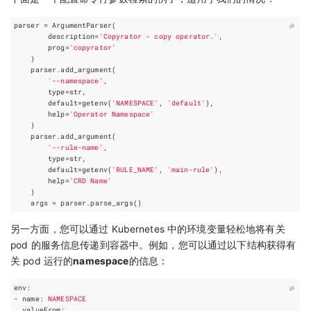
parser
=
ArgumentParser
(
description
=
'Copyrator - copy operator.'
,
prog
=
'copyrator'
)
parser
.
add_argument
(
'--namespace'
,
type
=
str
,
default
=
getenv
(
'NAMESPACE'
,
'default'
),
help
=
'Operator Namespace'
)
parser
.
add_argument
(
'--rule-name'
,
type
=
str
,
default
=
getenv
(
'RULE_NAME'
,
'main-rule'
),
help
=
'CRD Name'
)
args
=
parser
.
parse_args
()
另一方面，您可以通过 Kubernetes 中的环境变量轻松地将有关
pod 的服务信息传递到容器中。例如，您可以通过以下结构获得有
关 pod 运行的
namespace
的信息：
env
:
-
name
:
NAMESPACE
valueFrom
: