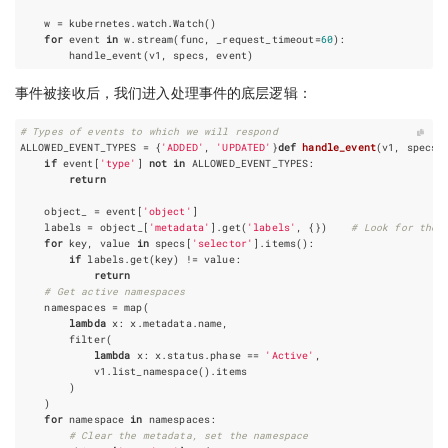
w
=
kubernetes
.
watch
.
Watch
()
for
event
in
w
.
stream
(
func
,
_request_timeout
=
60
):
handle_event
(
v1
,
specs
,
event
)
事件被接收后，我们进入处理事件的底层逻辑：
# Types of events to which we will respond
ALLOWED_EVENT_TYPES
=
{
'ADDED'
,
'UPDATED'
}
def
handle_event
(
v1
,
specs
,
if
event
[
'type'
]
not
in
ALLOWED_EVENT_TYPES
:
return
object_
=
event
[
'object'
]
labels
=
object_
[
'metadata'
]
.
get
(
'labels'
,
{})
# Look for the 
for
key
,
value
in
specs
[
'selector'
]
.
items
():
if
labels
.
get
(
key
)
!=
value
:
return
# Get active namespaces
namespaces
=
map
(
lambda
x
:
x
.
metadata
.
name
,
filter
(
lambda
x
:
x
.
status
.
phase
==
'Active'
,
v1
.
list_namespace
()
.
items
)
)
for
namespace
in
namespaces
:
# Clear the metadata, set the namespace