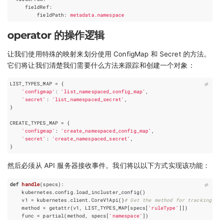
fieldRef
:
fieldPath
:
metadata.namespace
operator 的操作逻辑
让我们使用特殊的映射来划分使用 ConfigMap 和 Secret 的方法。
它们将让我们清楚我们需要什么方法来跟踪和创建一个对象：
LIST_TYPES_MAP
=
{
'configmap'
:
'list_namespaced_config_map'
,
'secret'
:
'list_namespaced_secret'
,
}
CREATE_TYPES_MAP
=
{
'configmap'
:
'create_namespaced_config_map'
,
'secret'
:
'create_namespaced_secret'
,
}
然后必须从 API 服务器接收事件。我们将以以下方式实现该功能：
def
handle
(
specs
):
kubernetes
.
config
.
load_incluster_config
()
v1
=
kubernetes
.
client
.
CoreV1Api
()
# Get the method for tracking o
method
=
getattr
(
v1
,
LIST_TYPES_MAP
[
specs
[
'ruleType'
]])
func
=
partial
(
method
,
specs
[
'namespace'
])