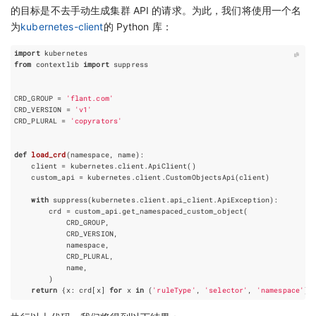
的目标是不去手动生成集群 API 的请求。为此，我们将使用一个名
为
kubernetes-client
的 Python 库：
import
kubernetes
from
contextlib
import
suppress
CRD_GROUP
=
'flant.com'
CRD_VERSION
=
'v1'
CRD_PLURAL
=
'copyrators'
def
load_crd
(
namespace
,
name
):
client
=
kubernetes
.
client
.
ApiClient
()
custom_api
=
kubernetes
.
client
.
CustomObjectsApi
(
client
)
with
suppress
(
kubernetes
.
client
.
api_client
.
ApiException
):
crd
=
custom_api
.
get_namespaced_custom_object
(
CRD_GROUP
,
CRD_VERSION
,
namespace
,
CRD_PLURAL
,
name
,
)
return
{
x
:
crd
[
x
]
for
x
in
(
'ruleType'
,
'selector'
,
'namespace'
)}