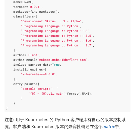
name
=
_NAME
,
version
=
'0.0.1'
,
packages
=
find_packages
(),
classifiers
=
[
'Development Status :: 3 - Alpha'
,
'Programming Language :: Python'
,
'Programming Language :: Python :: 3'
,
'Programming Language :: Python :: 3.5'
,
'Programming Language :: Python :: 3.6'
,
'Programming Language :: Python :: 3.7'
,
],
author
=
'Flant'
,
author_email
=
'maksim.nabokikh@flant.com'
,
include_package_data
=
True
,
install_requires
=
[
'kubernetes==9.0.0'
,
],
entry_points
=
{
'console_scripts'
:
[
'
{0}
 = 
{0}
.cli:main'
.
format
(
_NAME
),
]
}
)
注意
: 用于 Kubernetes 的 Python 客户端库有自己的版本控制系
统。客户端和 Kubernetes 版本的兼容性概述在这个
matrix
中。