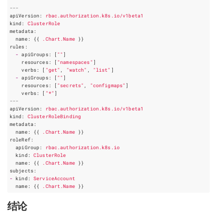
---
apiVersion
:
rbac.authorization.k8s.io/v1beta1
kind
:
ClusterRole
metadata
:
name
:
{{
.Chart.Name
 }}
rules
:
-
apiGroups
:
[
""
]
resources
:
[
"namespaces"
]
verbs
:
[
"get"
,
"watch"
,
"list"
]
-
apiGroups
:
[
""
]
resources
:
[
"secrets"
,
"configmaps"
]
verbs
:
[
"*"
]
---
apiVersion
:
rbac.authorization.k8s.io/v1beta1
kind
:
ClusterRoleBinding
metadata
:
name
:
{{
.Chart.Name
 }}
roleRef
:
apiGroup
:
rbac.authorization.k8s.io
kind
:
ClusterRole
name
:
{{
.Chart.Name
 }}
subjects
:
-
kind
:
ServiceAccount
name
:
{{
.Chart.Name
 }}
结论