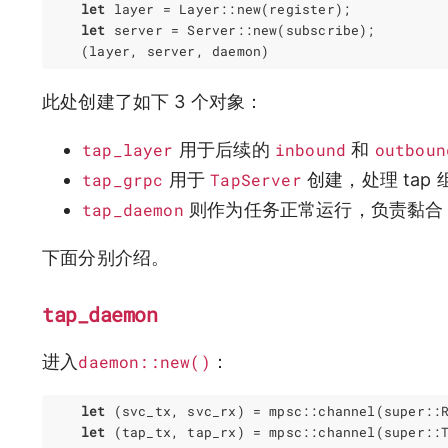
let
layer
=
Layer
::
new
(
register
);
let
server
=
Server
::
new
(
subscribe
);
(
layer
,
server
,
daemon
)
此处创建了如下 3 个对象：
tap_layer
用于后续的
inbound
和
outboun
tap_grpc
用于
TapServer
创建，处理 tap 组
tap_daemon
则作为任务正常运行，负责黏合 laye
下面分别介绍。
tap_daemon
进入
daemon::new()
：
let
(
svc_tx
,
svc_rx
)
=
mpsc
::
channel
(
super
::
let
(
tap_tx
,
tap_rx
)
=
mpsc
::
channel
(
super
::