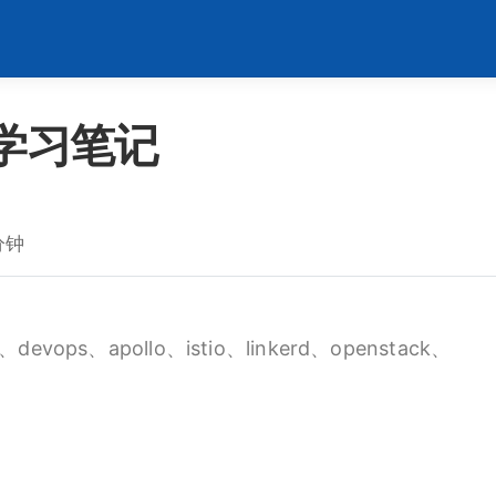
p 学习笔记
分钟
vops、apollo、istio、linkerd、openstack、