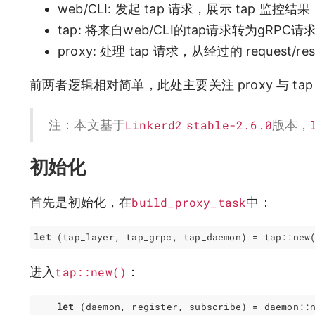
web/CLI: 发起 tap 请求，展示 tap 监控结果
tap: 将来自web/CLI的tap请求转为gRPC
proxy: 处理 tap 请求，从经过的 reques
前两者逻辑相对简单，此处主要关注 proxy 与 t
注：本文基于
Linkerd2
stable-2.6.0
版本，
初始化
首先是初始化，在
build_proxy_task
中：
let
(
tap_layer
,
tap_grpc
,
tap_daemon
)
=
tap
::
new
进入
tap::new()
：
let
(
daemon
,
register
,
subscribe
)
=
daemon
::