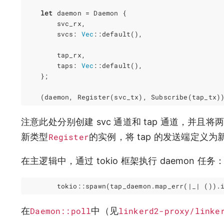
let
daemon
=
Daemon
{
svc_rx
,
svcs
: 
Vec
::
default
(),
tap_rx
,
taps
: 
Vec
::
default
(),
};
(
daemon
,
Register
(
svc_tx
),
Subscribe
(
tap_tx
)
注意此处分别创建 svc 通道和 tap 通道，并且
新类型
Register
的实例，将 tap 的发送端定义为
在主逻辑中，通过 tokio 框架执行 daemon 任务
tokio
::
spawn
(
tap_daemon
.
map_err
(
|
_
|
()).
在
Daemon::poll
中（见
linkerd2-proxy/linke