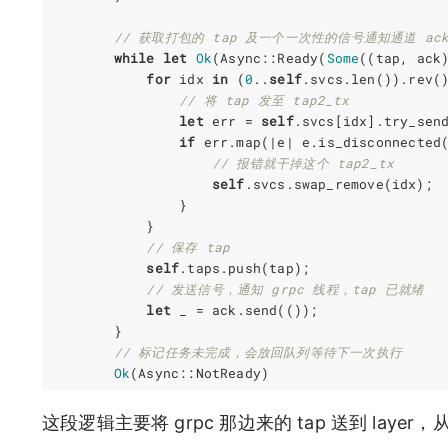
// 获取打包的 tap 及一个一次性的信号通知通道 ac
while
let
Ok
(
Async
::
Ready
(
Some
((
tap
,
ack
for
idx
in
(
0
..
self
.
svcs
.
len
()).
rev
(
// 将 tap 发至 tap2_tx
let
err
=
self
.
svcs
[
idx
].
try_sen
if
err
.
map
(
|
e
|
e
.
is_disconnected
// 报错就干掉这个 tap2_tx
self
.
svcs
.
swap_remove
(
idx
);
}
}
// 保存 tap
self
.
taps
.
push
(
tap
);
// 发送信号，通知 grpc 线程，tap 已就绪
let
_
=
ack
.
send
(());
}
// 标记任务未完成，会放回队列等待下一次执行
Ok
(
Async
::
NotReady
)
这段逻辑主要将 grpc 那边来的 tap 送到 layer