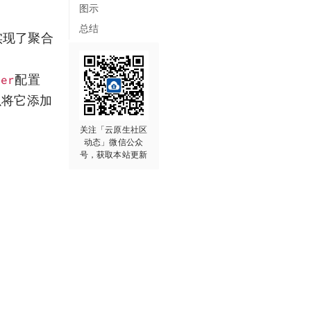
图示
总结
同实现了聚合
ner
配置
以将它添加
关注「云原生社区
动态」微信公众
号，获取本站更新