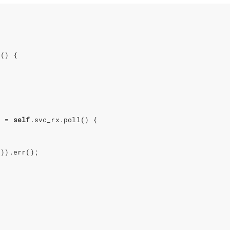
r
()
{
)
=
self
.
svc_rx
.
poll
()
{
()).
err
();