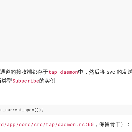
)
将两通道的接收端都存于
tap_daemon
中，然后将 svc 的发
新类型
Subscribe
的实例。
：
in_current_span
());
rd/app/core/src/tap/daemon.rs:60
，保留骨干）：