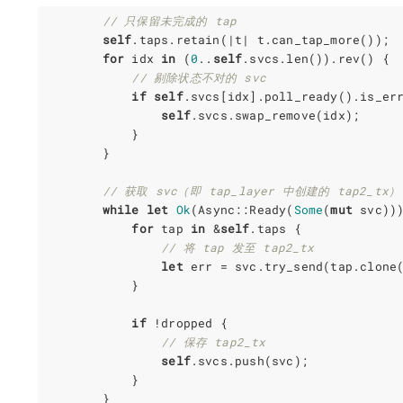
// 只保留未完成的 tap
self
.
taps
.
retain
(
|
t
|
t
.
can_tap_more
());
for
idx
in
(
0
..
self
.
svcs
.
len
()).
rev
()
{
// 剔除状态不对的 svc
if
self
.
svcs
[
idx
].
poll_ready
().
is_er
self
.
svcs
.
swap_remove
(
idx
);
}
}
// 获取 svc（即 tap_layer 中创建的 tap2_tx）
while
let
Ok
(
Async
::
Ready
(
Some
(
mut
svc
))
for
tap
in
&
self
.
taps
{
// 将 tap 发至 tap2_tx
let
err
=
svc
.
try_send
(
tap
.
clone
}
if
!
dropped
{
// 保存 tap2_tx
self
.
svcs
.
push
(
svc
);
}
}