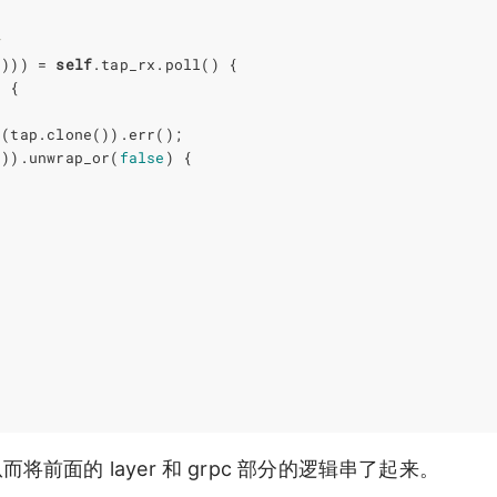
k
))))
=
self
.
tap_rx
.
poll
()
{
)
{
d
(
tap
.
clone
()).
err
();
()).
unwrap_or
(
false
)
{
，从而将前面的 layer 和 grpc 部分的逻辑串了起来。