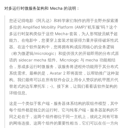
对多运行时微服务架构和 Mecha 的说明：
您还记得电影《阿凡达》和科学家们制作的用于去野外探索潘
多拉的 Amplified Mobility Platform (AMP)“机车服”吗？这个
多运行时架构类似于这些 Mecha-套装，为人形驾驶员赋予超
能力。在电影中，您要穿上套装才能获得力量并获得破坏性武
器。在这个软件架构中，您将拥有构成应用核心的业务逻辑
（称为微逻辑/micrologic）和提供强大的开箱即用的分布式原
语的 sidecar mecha 组件。Micrologic 与 mecha 功能相结
合，形成多运行时微服务，该服务将进程外功能用于其分布式
系统需求。最棒的是，Avatar 2 即将面世，以帮助推广这种架
构。我们最终可以在所有软件会议上用令人赞叹的机甲图片代
替老式的边车摩托车；-)。接下来，让我们看看该软件架构的
详细信息。
这是一个类似于客户端 - 服务器体系结构的双组件模型，其中
每个组件都是独立的运行时。它与纯客户端 - 服务器架构的不
同之处在于，这两个组件都位于同一主机上，彼此之间有可靠
的网络连接。这两个组件的重要性相当，它们可以在任一方向