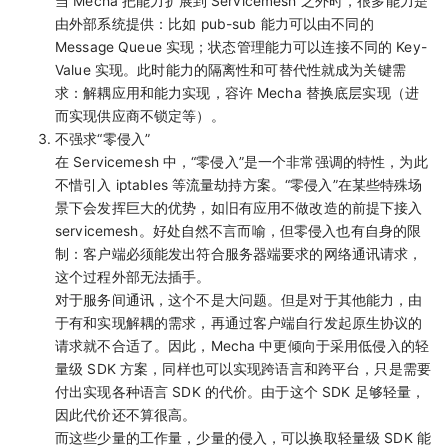
当 Mecha 把能力扩展到 Servicemesh 之外时，很多能力是
由外部系统提供：比如 pub-sub 能力可以由不同的
Message Queue 实现；状态管理能力可以连接不同的 Key-
Value 实现。此时能力的隔离性和可替代性就成为关键需
求：解耦应用和能力实现，容许 Mecha 替换底层实现（进
而实现供应商不锁定等）。
不强求“零侵入”
在 Servicemesh 中，“零侵入”是一个非常强调的特性，为此
不惜引入 iptables 等流量劫持方案。“零侵入”在某些特殊场
景下会发挥巨大的优势，如旧有应用不做改造的前提下接入
servicemesh。好处自然不言而喻，但零侵入也有自身的限
制：客户端必须能发出符合服务器端要求的网络通讯请求，
这个过程外部无法插手。
对于服务间通讯，这个不是大问题。但是对于其他能力，由
于有和实现解耦的需求，再通过客户端自行发起原生协议的
请求就不合适了。因此，Mecha 中更倾向于采用低侵入的轻
量级 SDK 方案，同样也可以实现跨语言和跨平台，只是需要
付出实现各种语言 SDK 的代价。由于这个 SDK 足够轻量，
因此代价还不算很高。
而这些少量的工作量，少量的侵入，可以换取轻量级 SDK 能