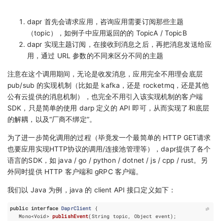
dapr 首先会请求应用，咨询应用需要订阅那些主题
（topic），如例子中应用返回的的 TopicA / TopicB
dapr 实现主题订阅，在接收到消息之后，再把消息发送给应
用，通过 URL 参数的不同来区分不同的主题
注意在这个调用期间，无论是收发消息，应用完全不用理会底层
pub/sub 的实现机制（比如是 kafka，还是 rocketmq，还是其他
公有云提供的消息机制），也完全不用引入该实现机制的客户端
SDK，只是简单的使用 darp 定义的 API 即可，从而实现了和底层
的解耦，以及“厂商不绑定”。
为了进一步简化调用的过程（毕竟发一个最简单的 HTTP GET请求
也要应用实现HTTP协议的调用/连接池管理等），dapr提供了各个
语言的SDK，如 java / go / python / dotnet / js / cpp / rust。另
外同时提供 HTTP 客户端和 gRPC 客户端。
我们以 Java 为例，java 的 client API 接口定义如下：
public
interface
DaprClient
{
Mono
<
Void
>
publishEvent
(
String
topic
,
Object
event
)
;