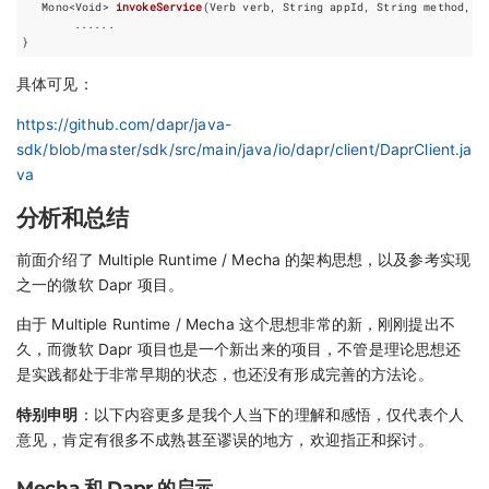
Mono
<
Void
>
invokeService
(
Verb
verb
,
String
appId
,
String
method
,
O
......
}
具体可见：
https://github.com/dapr/java-
sdk/blob/master/sdk/src/main/java/io/dapr/client/DaprClient.ja
va
分析和总结
前面介绍了 Multiple Runtime / Mecha 的架构思想，以及参考实现
之一的微软 Dapr 项目。
由于 Multiple Runtime / Mecha 这个思想非常的新，刚刚提出不
久，而微软 Dapr 项目也是一个新出来的项目，不管是理论思想还
是实践都处于非常早期的状态，也还没有形成完善的方法论。
特别申明
：以下内容更多是我个人当下的理解和感悟，仅代表个人
意见，肯定有很多不成熟甚至谬误的地方，欢迎指正和探讨。
Mecha 和 Dapr 的启示