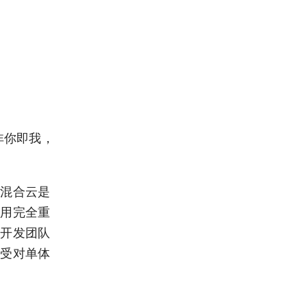
，非你即我，
，混合云是
应用完全重
对开发团队
接受对单体