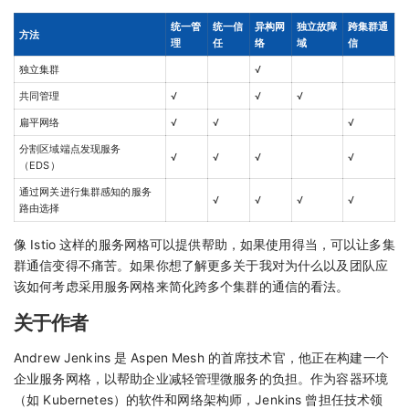
统一管
统一信
异构网
独立故障
跨集群通
方法
理
任
络
域
信
独立集群
√
共同管理
√
√
√
扁平网络
√
√
√
分割区域端点发现服务
√
√
√
√
（EDS）
通过网关进行集群感知的服务
√
√
√
√
路由选择
像 Istio 这样的服务网格可以提供帮助，如果使用得当，可以让多集
群通信变得不痛苦。如果你想了解更多关于我对为什么以及团队应
该如何考虑采用服务网格来简化跨多个集群的通信的看法。
关于作者
Andrew Jenkins 是 Aspen Mesh 的首席技术官，他正在构建一个
企业服务网格，以帮助企业减轻管理微服务的负担。作为容器环境
（如 Kubernetes）的软件和网络架构师，Jenkins 曾担任技术领