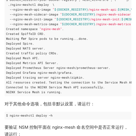
 ./nginx-meshctl deploy  
  --nginx-mesh-api-image 
"
${
DOCKER_REGISTRY
}
/nginx-mesh-api:
${
MESH_VE
  --nginx-mesh-sidecar-image 
"
${
DOCKER_REGISTRY
}
/nginx-mesh-sidecar:
$
  --nginx-mesh-init-image 
"
${
DOCKER_REGISTRY
}
/nginx-mesh-init:
${
MESH_
  --nginx-mesh-metrics-image 
"
${
DOCKER_REGISTRY
}
/nginx-mesh-metrics:
$
Created namespace 
"nginx-mesh"
Waiting 
for
对于其他命令选项，包括非默认设置，请运行：
要验证 NSM 控制平面在 nginx-mesh 命名空间中是否正常运行，
请运行：