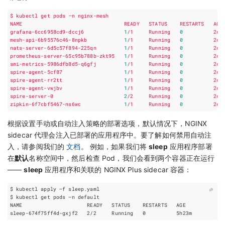
$
kubectl
get
pods
–n
nginx-mesh
NAME
READY
STATUS
RESTARTS
AGE
grafana-6cc6958cd9-dccj6
1
/1
Running
0
2d1
mesh-api-6b95576c46-8npkb
1
/1
Running
0
2d1
nats-server-6d5c57f894-225qn
1
/1
Running
0
2d1
prometheus-server-65c95b788b-zkt95
1
/1
Running
0
2d1
smi-metrics-5986dfb8d5-q6gfj
1
/1
Running
0
2d1
spire-agent-5cf87
1
/1
Running
0
2d1
spire-agent-rr2tt
1
/1
Running
0
2d1
spire-agent-vwjbv
1
/1
Running
0
2d1
spire-server-0
2
/2
Running
0
2d1
zipkin-6f7cbf5467-ns6wc
1
/1
Running
0
2d1
根据设置手动或自动注入策略的部署选项，默认情况下，NGINX
sidecar 代理会注入已部署的应用程序中。要了解如何禁用自动注
入，请参阅我们的
文档
。 例如，如果我们将
sleep
应用程序部署
在
默认
名称空间中，然后检查 Pod，我们会看到两个容器正在运行
——
sleep
应用程序和关联的 NGINX Plus sidecar 容器：
sleep-674f75ff4d-gxjf2   2/2     Running   
0