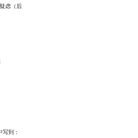
了疑虑（后
：
中写到：