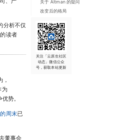
公司、产
关于 Altman 的疑问
。
改变后的格局
他的分析不仅
实的读者
关注「云原生社区
动态」微信公众
号，获取本站更新
为，
作为
争优势。
常的周末
已
被免去董事会