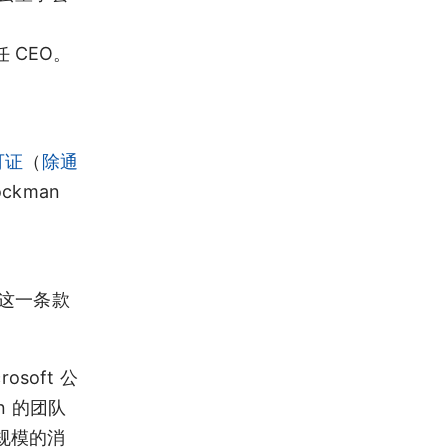
任 CEO。
可证
（
除通
ckman
向
，这一条款
soft 公
n 的团队
大规模的消