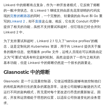
Linkerd 中的熔断有点复杂，作为一种开发者模式，它反映了熔断
的一般冲突状态。在 Linkerd 1 继续支持由原先花里胡哨的代码实
现的
完整的断路器
的同时，一个完整的、轻量级的由 Rust 和 Go 重
写的
Linkerd 2
，却不
直接
这么做。相反，它在其 Conduit 代理中
提供了相关的功能，虽然不支持重试和超时，但它现在已经合并到
Linkerd 2 中。
为了支持重试和超时，Linkerd 2.1 引入了“service profiles”的概
念，这是定制化的 Kubernetes 资源，用于向 Linkerd 提供关于服
务的额外信息。使用服务 profile 文件，运维人员现在可以将路由定
义为“可重试”或具有特定超时机制。虽然这提供了一些与之相关的
基本功能，但是 Linkerd 中的熔断仍然是一个很长的路要走。
Glasnostic 中的熔断
Glasnostic 是一个云流量控制器，它使运维团队能够有效控制他们
的有机架构所衍生的复杂的紧急异常。这使公司能够以敏捷的方式
运行不同的架构模式，而无需对每个更改进行昂贵的重新验证。因
此，开发和运营都处于理想的位置，以适应公司快速变化的业务需
求。