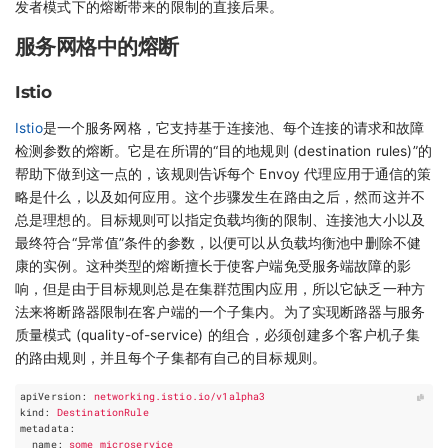
发者模式下的熔断带来的限制的直接后果。
服务网格中的熔断
Istio
Istio
是一个服务网格，它支持基于连接池、每个连接的请求和故障
检测参数的熔断。它是在所谓的“目的地规则 (destination rules)”的
帮助下做到这一点的，该规则告诉每个 Envoy 代理应用于通信的策
略是什么，以及如何应用。这个步骤发生在路由之后，然而这并不
总是理想的。目标规则可以指定负载均衡的限制、连接池大小以及
最终符合“异常值”条件的参数，以便可以从负载均衡池中删除不健
康的实例。这种类型的熔断擅长于使客户端免受服务端故障的影
响，但是由于目标规则总是在集群范围内应用，所以它缺乏一种方
法来将断路器限制在客户端的一个子集内。为了实现断路器与服务
质量模式 (quality-of-service) 的组合，必须创建多个客户机子集
的路由规则，并且每个子集都有自己的目标规则。
apiVersion
:
networking.istio.io/v1alpha3
kind
:
DestinationRule
metadata
:
name
:
some_microservice