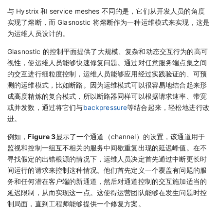
与 Hystrix 和 service meshes 不同的是，它们从开发人员的角度
实现了熔断，而 Glasnostic 将熔断作为一种运维模式来实现，这是
为运维人员设计的。
Glasnostic 的控制平面提供了大规模、复杂和动态交互行为的高可
视性，使运维人员能够快速修复问题。通过对任意服务端点集之间
的交互进行细粒度控制，运维人员能够应用经过实践验证的、可预
测的运维模式，比如断路。因为运维模式可以很容易地结合起来形
成高度精炼的复合模式，所以断路器同样可以根据请求速率、带宽
或并发数，通过将它们与
backpressure
等结合起来，轻松地进行改
进。
例如，
Figure 3
显示了一个通道（channel）的设置，该通道用于
监视和控制一组互不相关的服务中间歇重复出现的延迟峰值。在不
寻找假定的出错根源的情况下，运维人员决定首先通过中断更长时
间运行的请求来控制这种情况。他们首先定义一个覆盖有问题的服
务和任何潜在客户端的新通道，然后对通道控制的交互施加适当的
延迟限制，从而实现这一点。这使得运营团队能够在发生问题时控
制局面，直到工程师能够提供一个修复方案。