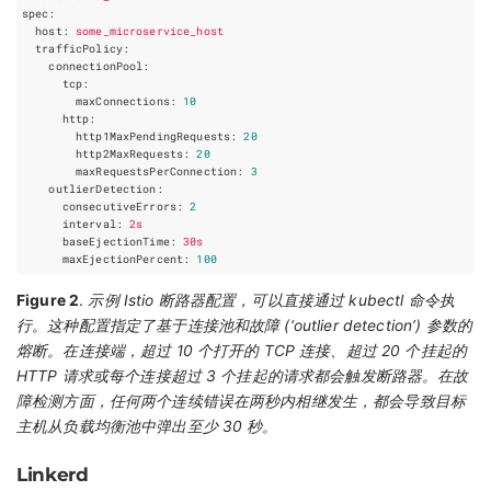
spec
:
host
:
some_microservice_host
trafficPolicy
:
connectionPool
:
tcp
:
maxConnections
:
10
http
:
http1MaxPendingRequests
:
20
http2MaxRequests
:
20
maxRequestsPerConnection
:
3
outlierDetection
:
consecutiveErrors
:
2
interval
:
2s
baseEjectionTime
:
30s
maxEjectionPercent
:
100
Figure 2
.
示例 Istio 断路器配置，可以直接通过 kubectl 命令执
行。这种配置指定了基于连接池和故障 (‘outlier detection’) 参数的
熔断。在连接端，超过 10 个打开的 TCP 连接、超过 20 个挂起的
HTTP 请求或每个连接超过 3 个挂起的请求都会触发断路器。在故
障检测方面，任何两个连续错误在两秒内相继发生，都会导致目标
主机从负载均衡池中弹出至少 30 秒。
Linkerd