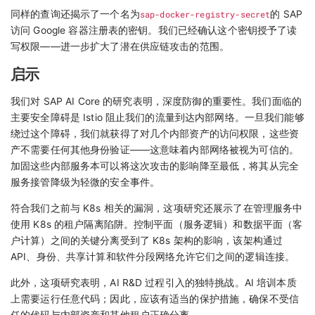
同样的查询还揭示了一个名为
sap-docker-registry-secret
的 SAP
访问 Google 容器注册表的密钥。我们已经确认这个密钥授予了读
写权限——进一步扩大了潜在供应链攻击的范围。
启示
我们对 SAP AI Core 的研究表明，深度防御的重要性。我们面临的
主要安全障碍是 Istio 阻止我们的流量到达内部网络。一旦我们能够
绕过这个障碍，我们就获得了对几个内部资产的访问权限，这些资
产不需要任何其他身份验证——这意味着内部网络被视为可信的。
加固这些内部服务本可以将这次攻击的影响降至最低，将其从完全
服务接管降级为轻微的安全事件。
符合我们之前与 K8s 相关的漏洞，这项研究还展示了在管理服务中
使用 K8s 的租户隔离陷阱。控制平面（服务逻辑）和数据平面（客
户计算）之间的关键分离受到了 K8s 架构的影响，该架构通过
API、身份、共享计算和软件分段网络允许它们之间的逻辑连接。
此外，这项研究表明，AI R&D 过程引入的独特挑战。AI 培训本质
上需要运行任意代码；因此，应该有适当的保护措施，确保不受信
任的代码与内部资产和其他租户正确分离。