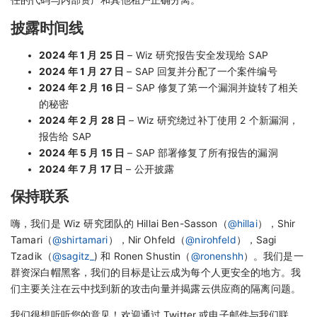
披露时间线
2024 年 1 月 25 日
– Wiz 研究报告安全发现给 SAP
2024 年 1 月 27 日
– SAP 回复并分配了一个案件编号
2024 年 2 月 16 日
– SAP 修复了第一个漏洞并旋转了相关
的秘密
2024 年 2 月 28 日
– Wiz 研究绕过补丁使用 2 个新漏洞，
报告给 SAP
2024 年 5 月 15 日
– SAP 部署修复了所有报告的漏洞
2024 年 7 月 17 日
– 公开披露
保持联系
嗨，我们是 Wiz 研究团队的 Hillai Ben-Sasson（
@hillai
），Shir
Tamari（
@shirtamari
），Nir Ohfeld（
@nirohfeld
），Sagi
Tzadik（
@sagitz_
) 和 Ronen Shustin（
@ronenshh
）。我们是一
群资深白帽黑客，我们的目标是让云成为每个人更安全的地方。我
们主要关注在云中找到新的攻击向量并揭露云供应商的隔离问题。
我们很想听听您的意见！欢迎通过 Twitter 或电子邮件与我们联