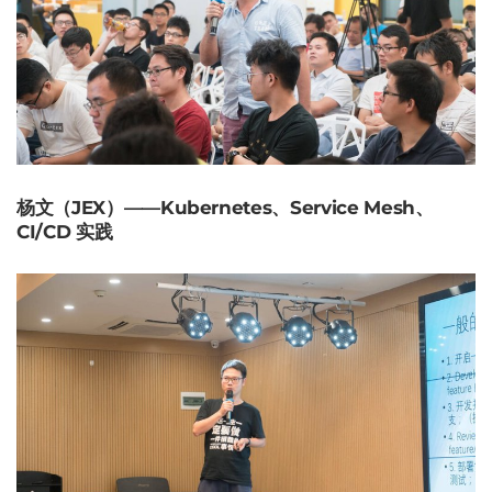
杨文（JEX）——Kubernetes、Service Mesh、
CI/CD 实践