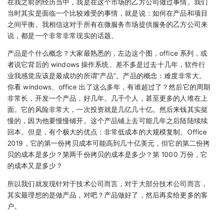
在我之前的经历当中，我是在这个市场的乙方公司做过事情。我们
当时其实是面临一个比较难受的事情，就是说：如何在产品和项目
之间平衡。我相信这对于所有在微服务市场提供服务的乙方公司来
说，都是一个非常非常现实的话题。
产品是个什么概念？大家最熟悉的，左边这个图，office 系列，或
者说它背后的 windows 操作系统。差不多是过去十几年，软件行
业我感觉应该是最成功的所谓”产品”。产品的概念：难度非常大。
你看 windows、office 出了这么多年，有谁超过了？然后它的周期
非常长，开发一个产品，好几年。几千个人，甚至更多的人堆在上
面。它的风险非常大，一次投资就是几亿几十亿。然后来钱其实挺
慢的，因为他要慢慢铺开。这个产品铺上去可能几年之后陆陆续续
回本。但是，有个极大的优点：非常低成本的大规模复制。Office
2019，它的第一份拷贝成本可能高到几十亿美元，但它的第二份拷
贝的成本是多少？第两千份拷贝的成本是多少？第 1000 万份，它
的成本又是多少？
所以我们就发现针对于技术公司而言，对于大部分技术公司而言，
其实最理想的是做产品，对吧？产品做好了，然后再卖给更多的客
户。