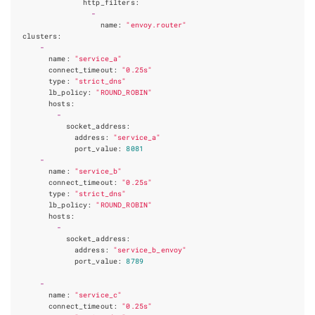
http_filters
:
-
name
:
"envoy.router"
clusters
:
-
name
:
"service_a"
connect_timeout
:
"0.25s"
type
:
"strict_dns"
lb_policy
:
"ROUND_ROBIN"
hosts
:
-
socket_address
:
address
:
"service_a"
port_value
:
8081
-
name
:
"service_b"
connect_timeout
:
"0.25s"
type
:
"strict_dns"
lb_policy
:
"ROUND_ROBIN"
hosts
:
-
socket_address
:
address
:
"service_b_envoy"
port_value
:
8789
-
name
:
"service_c"
connect_timeout
:
"0.25s"