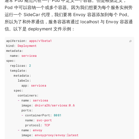
通常 Pod 规范只在一个 Pod 中定义一个容器。但是根据定义，
Pod 中可以容纳一个或多个容器。因为我们想要为每个服务实例旁
运行一个 SideCar 代理，我们要将 Envoy 容器添加到每个 Pod。
所以为了和外界通信，服务容器将通过 localhost 与 Envoy 容器通
信。以下是 deployment 文件示例：
apiVersion
:
apps/v1beta1
kind
:
Deployment
metadata
:
name
:
servicea
spec
:
replicas
:
2
template
:
metadata
:
labels
:
app
:
servicea
spec
:
containers
:
-
name
:
servicea
image
:
dnivra26/servicea:0.6
ports
:
-
containerPort
:
8081
name
:
svc-port
protocol
:
TCP
-
name
:
envoy
image
:
envoyproxy/envoy:latest