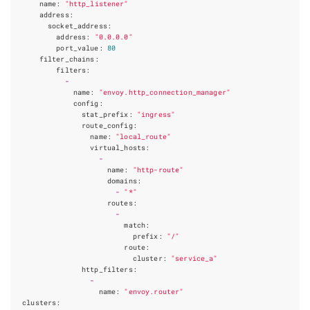
name
:
"http_listener"
address
:
socket_address
:
address
:
"0.0.0.0"
port_value
:
80
filter_chains
:
filters
:
-
name
:
"envoy.http_connection_manager"
config
:
stat_prefix
:
"ingress"
route_config
:
name
:
"local_route"
virtual_hosts
:
-
name
:
"http-route"
domains
:
-
"*"
routes
:
-
match
:
prefix
:
"/"
route
:
cluster
:
"service_a"
http_filters
:
-
name
:
"envoy.router"
clusters
: