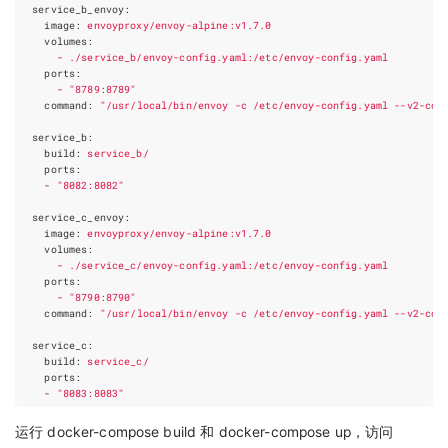
service_b_envoy
:
image
:
envoyproxy/envoy-alpine:v1.7.0
volumes
:
-
./service_b/envoy-config.yaml:/etc/envoy-config.yaml
ports
:
-
"8789:8789"
command
:
"/usr/local/bin/envoy -c /etc/envoy-config.yaml --v2-con
service_b
:
build
:
service_b/
ports
:
-
"8082:8082"
service_c_envoy
:
image
:
envoyproxy/envoy-alpine:v1.7.0
volumes
:
-
./service_c/envoy-config.yaml:/etc/envoy-config.yaml
ports
:
-
"8790:8790"
command
:
"/usr/local/bin/envoy -c /etc/envoy-config.yaml --v2-con
service_c
:
build
:
service_c/
ports
:
-
"8083:8083"
运行 docker-compose build 和 docker-compose up，访问