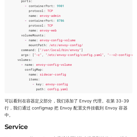
ports
:
-
containerPort
:
9901
protocol
:
TCP
name
:
envoy-admin
-
containerPort
:
8786
protocol
:
TCP
name
:
envoy-web
volumeMounts
:
-
name
:
envoy-config-volume
mountPath
:
/etc/envoy-config/
command
:
[
"/usr/local/bin/envoy"
]
args
:
[
"-c"
,
"/etc/envoy-config/config.yaml"
,
"--v2-config-on
volumes
:
-
name
:
envoy-config-volume
configMap
:
name
:
sidecar-config
items
:
-
key
:
envoy-config
path
:
config.yaml
可以看到在容器定义部分，我们添加了 Envoy 代理。在第 33-39
行，我们通过 configmap 把 Envoy 配置文件挂载到 Envoy 容器
中。
Service