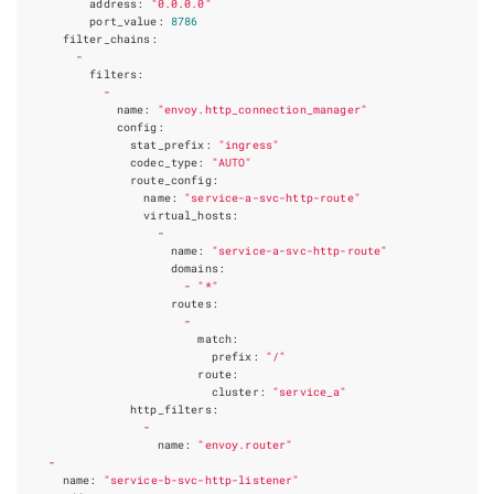
address
:
"0.0.0.0"
port_value
:
8786
filter_chains
:
-
filters
:
-
name
:
"envoy.http_connection_manager"
config
:
stat_prefix
:
"ingress"
codec_type
:
"AUTO"
route_config
:
name
:
"service-a-svc-http-route"
virtual_hosts
:
-
name
:
"service-a-svc-http-route"
domains
:
-
"*"
routes
:
-
match
:
prefix
:
"/"
route
:
cluster
:
"service_a"
http_filters
:
-
name
:
"envoy.router"
-
name
:
"service-b-svc-http-listener"