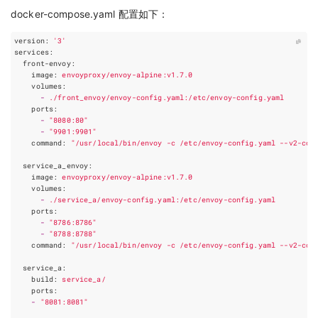
docker-compose.yaml 配置如下：
version
:
'3'
services
:
front-envoy
:
image
:
envoyproxy/envoy-alpine:v1.7.0
volumes
:
-
./front_envoy/envoy-config.yaml:/etc/envoy-config.yaml
ports
:
-
"8080:80"
-
"9901:9901"
command
:
"/usr/local/bin/envoy -c /etc/envoy-config.yaml --v2-con
service_a_envoy
:
image
:
envoyproxy/envoy-alpine:v1.7.0
volumes
:
-
./service_a/envoy-config.yaml:/etc/envoy-config.yaml
ports
:
-
"8786:8786"
-
"8788:8788"
command
:
"/usr/local/bin/envoy -c /etc/envoy-config.yaml --v2-con
service_a
:
build
:
service_a/
ports
:
-
"8081:8081"