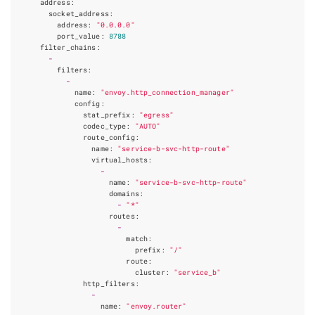
address
:
socket_address
:
address
:
"0.0.0.0"
port_value
:
8788
filter_chains
:
-
filters
:
-
name
:
"envoy.http_connection_manager"
config
:
stat_prefix
:
"egress"
codec_type
:
"AUTO"
route_config
:
name
:
"service-b-svc-http-route"
virtual_hosts
:
-
name
:
"service-b-svc-http-route"
domains
:
-
"*"
routes
:
-
match
:
prefix
:
"/"
route
:
cluster
:
"service_b"
http_filters
:
-
name
:
"envoy.router"