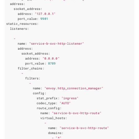
address
:
socket_address
:
address
:
"127.0.0.1"
port_value
:
9901
static_resources
:
listeners
:
-
name
:
"service-b-svc-http-listener"
address
:
socket_address
:
address
:
"0.0.0.0"
port_value
:
8789
filter_chains
:
-
filters
:
-
name
:
"envoy.http_connection_manager"
config
:
stat_prefix
:
"ingress"
codec_type
:
"AUTO"
route_config
:
name
:
"service-b-svc-http-route"
virtual_hosts
:
-
name
:
"service-b-svc-http-route"
domains
:
-
"*"