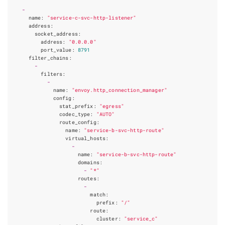
-
name
:
"service-c-svc-http-listener"
address
:
socket_address
:
address
:
"0.0.0.0"
port_value
:
8791
filter_chains
:
-
filters
:
-
name
:
"envoy.http_connection_manager"
config
:
stat_prefix
:
"egress"
codec_type
:
"AUTO"
route_config
:
name
:
"service-b-svc-http-route"
virtual_hosts
:
-
name
:
"service-b-svc-http-route"
domains
:
-
"*"
routes
:
-
match
:
prefix
:
"/"
route
:
cluster
:
"service_c"