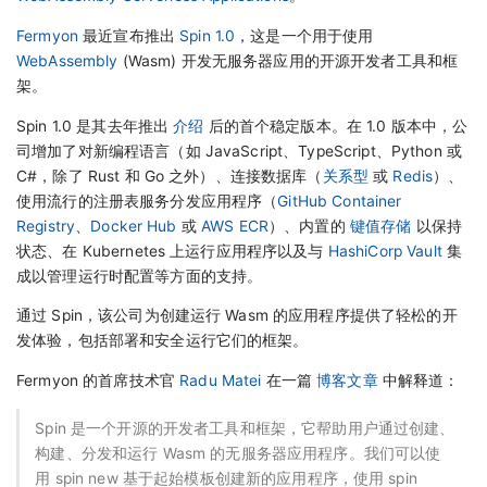
Fermyon
最近宣布推出
Spin 1.0
，这是一个用于使用
WebAssembly
(Wasm) 开发无服务器应用的开源开发者工具和框
架。
Spin 1.0 是其去年推出
介绍
后的首个稳定版本。在 1.0 版本中，公
司增加了对新编程语言（如 JavaScript、TypeScript、Python 或
C#，除了 Rust 和 Go 之外）、连接数据库（
关系型
或
Redis
）、
使用流行的注册表服务分发应用程序（
GitHub Container
Registry
、
Docker Hub
或
AWS ECR
）、内置的
键值存储
以保持
状态、在 Kubernetes 上运行应用程序以及与
HashiCorp Vault
集
成以管理运行时配置等方面的支持。
通过 Spin，该公司为创建运行 Wasm 的应用程序提供了轻松的开
发体验，包括部署和安全运行它们的框架。
Fermyon 的首席技术官
Radu Matei
在一篇
博客文章
中解释道：
Spin 是一个开源的开发者工具和框架，它帮助用户通过创建、
构建、分发和运行 Wasm 的无服务器应用程序。我们可以使
用 spin new 基于起始模板创建新的应用程序，使用 spin