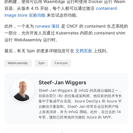
的构建，使得可以用 WasmEdge 运行时使用 Docker 运行 Wasm
容器。从版本 4.15 开始，每个人都可以通过激活
containerd
image store 实验功能
来尝试这些功能。
此外，一个名为
runwasi 项目
是 CNCF 的 containerd 生态系统的
一部分，允许开发人员通过 Kubernetes 内部的 containerd shim
运行 WebAssembly 运行时。
最后，有关 Spin 的更多详细信息可在
文档页面
上找到。
WebAssembly
Spin
Fermyon
Steef-Jan Wiggers
Steef-Jan Wiggers 是 InfoQ 的高级云编辑之一，
目前在荷兰 i8c 担任集成架构师。他目前的技术专长
集中于集成平台实现、Azure DevOps 和 Azure 平
台解决方案架构。Steef-Jan 经常在会议和用户组
上发表演讲，并为 InfoQ 撰稿。此外，在过去的 14
年里，微软已经将他评为微软 Azure 的 MVP。