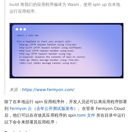
build 将我们的应用程序编译为 Wasm，使用 spin up 在本地
运行应用程序。
来源：
https://www.fermyon.com/
除了在本地运行 spin 应用程序外，开发人员还可以将应用程序部署
到
Fermyon 云
（
去年公开测试版发布
）。在登录 Fermyon Cloud
后，他们可以在存放其应用程序的 spin.
toml 文件
所在目录中运行
以下命令来部署其应用程序：