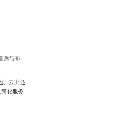
前、售后与布
在本地、云上还
以简化服务