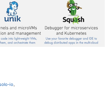
solo-io
。