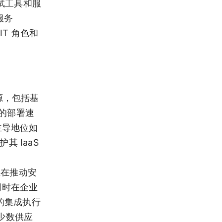
测试工具和服
服务
IT 角色和
源，包括基
的部署速
主导地位如
 IaaS
正在推动安
同时在企业
的集成执行
少数供应