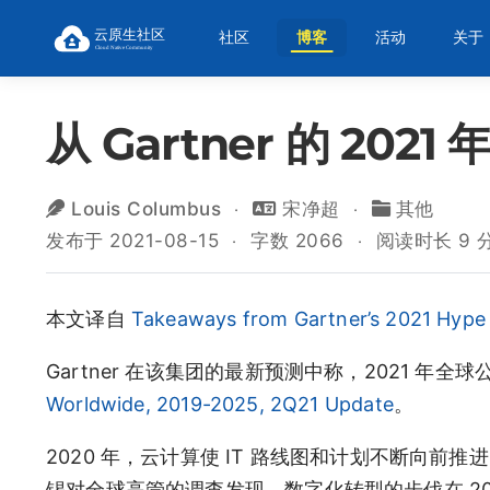
社区
博客
活动
关于
从 Gartner 的 2
Louis Columbus
宋净超
其他
发布于 2021-08-15
字数 2066
阅读时长 9 
本文译自
Takeaways from Gartner’s 2021 Hype C
Gartner 在该集团的最新预测中称，2021 年全球
Worldwide, 2019-2025, 2Q21 Update
。
2020 年，云计算使 IT 路线图和计划不断向
锡对全球高管的调查发现，数字化转型的步伐在 202