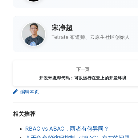
宋净超
Tetrate 布道师、云原生社区创始人
下一页
开发环境即代码：可以运行在云上的开发环境
编辑本页
相关推荐
RBAC vs ABAC，两者有何异同？
基于角色的访问控制（RBAC）存在的问题