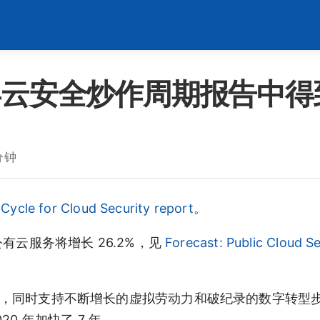
021 年云安全炒作周期报告中
分钟
ycle for Cloud Security report
。
公有云服务将增长 26.2%，见
Forecast: Public Cloud Se
前推进，同时支持不断增长的虚拟劳动力和破纪录的数字转型
0 年加快了 7 年。