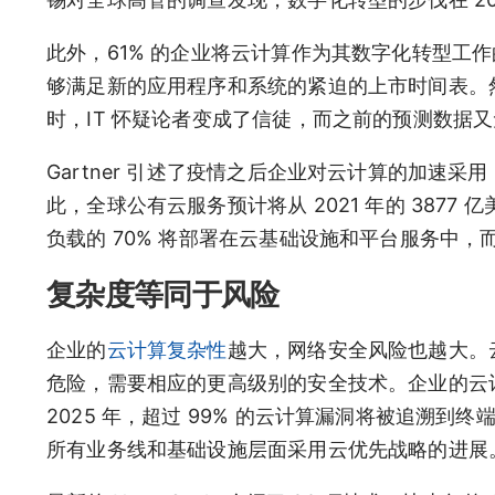
此外，61% 的企业将云计算作为其数字化转型工作的
够满足新的应用程序和系统的紧迫的上市时间表。
时，IT 怀疑论者变成了信徒，而之前的预测数据
Gartner 引述了疫情之后企业对云计算的加速采用
此，全球公有云服务预计将从 2021 年的 3877 亿
负载的 70% 将部署在云基础设施和平台服务中，而 2
复杂度等同于风险
企业的
云计算复杂性
越大，网络安全风险也越大。
危险，需要相应的更高级别的安全技术。企业的云计算
2025 年，超过 99% 的云计算漏洞将被追溯到终
所有业务线和基础设施层面采用云优先战略的进展