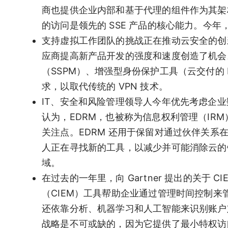
商也提供企业内部和基于代理的组件作为其架构的
的访问是领先的 SSE 产品的核心能力。今年
支持虚拟工作团队的挑战正在推动云安全的创
应商提高新产品开发的强度和速度创造了机会。Ga
（SSPM）、增强型身份保护工具（云交付的
求，以取代传统的 VPN 技术。
IT、安全和风险管理领导人今年优先考虑企业数
认为，EDRM，也被称为信息权利管理（IR
关注点。EDRM 还用于保留对通过伙伴关系
人正在寻找新的工具，以减少并可能消除云的
域。
在过去的一年里，向 Gartner 提出的关于 C
（CIEM）工具帮助企业通过管理时间控制来管理
还依靠分析、机器学习和人工智能来识别账户定
战略是不可或缺的，因为它提供了最小特权访