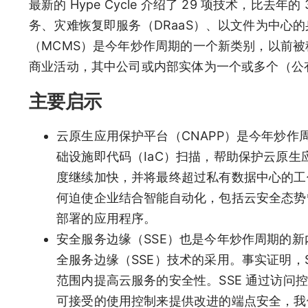
最新的 Hype Cycle 介绍了 29 项技术，比去
务、灾难恢复即服务（DRaaS）、以文件为中心的身份证明
（MCMS）是今年炒作周期的一个新类别，以前被称为云服
商业活动，其中公司或内部实体为一个或多个（公
主要启示
云原生应用保护平台（CNAPP）是今年炒作
础设施即代码（IaC）扫描，帮助保护云原
度继续加快，并将最终超过私有数据中心的工作
何迫使企业结合智能自动化，包括云安全态势管理
部署的应用程序。
安全服务边缘（SSE）也是今年炒作周期的
全服务边缘（SSE）技术的采用。事实证明，
范围内提高云服务的安全性。SSE 通过访问控
可接受的使用控制来提供改进的端点安全，我们