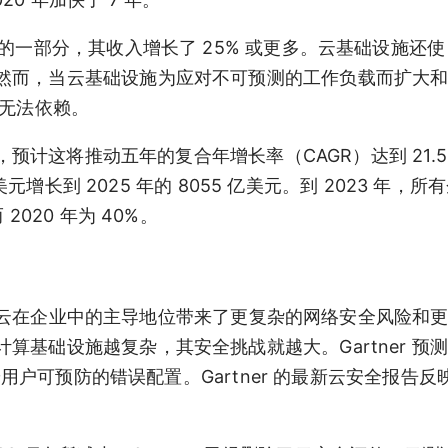
一部分，其收入增长了 25% 或更多。云基础设施还使 I
然而，当云基础设施为应对不可预测的工作负载而扩大
又无法依赖。
，预计这将推动五年的复合年增长率（CAGR）达到 21.
美元增长到 2025 年的 8055 亿美元。到 2023 年，
020 年为 40%。
云在企业中的主导地位带来了更复杂的网络安全风险和
基础设施越复杂，其安全挑战就越大。Gartner 预
端用户可预防的错误配置。Gartner 的最新云安全报告
。