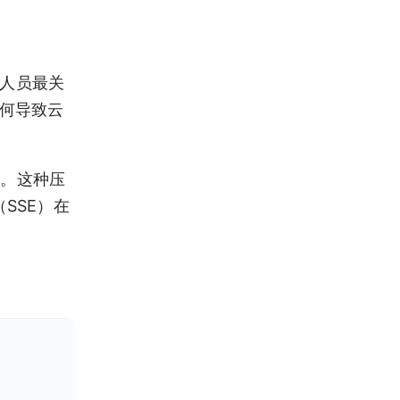
业人员最关
如何导致云
施。这种压
SSE）在