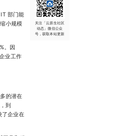
T 部门能
和缩小规模
关注「云原生社区
动态」微信公众
号，获取本站更新
5%。因
所有企业工作
更多的潜在
测，到
反映了企业在