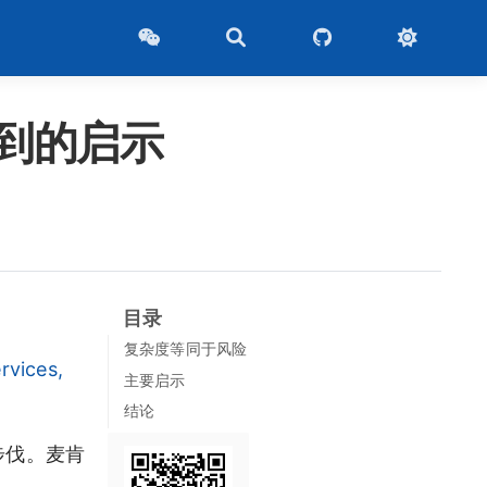
得到的启示
目录
复杂度等同于风险
rvices,
主要启示
结论
步伐。麦肯