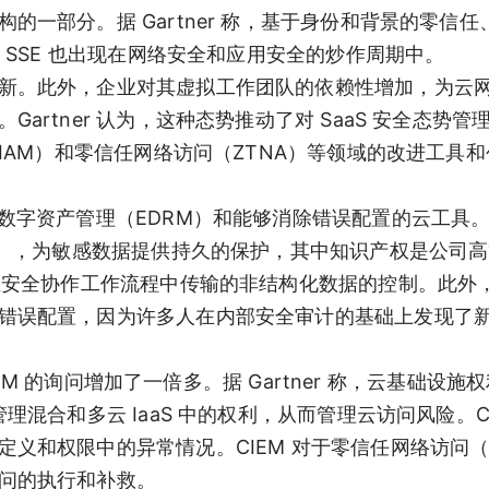
一部分。据 Gartner 称，基于身份和背景的零信任
，SSE 也出现在网络安全和应用安全的炒作周期中。
新。此外，企业对其虚拟工作团队的依赖性增加，为云
rtner 认为，这种态势推动了对 SaaS 安全态势管
 IAM）和零信任网络访问（ZTNA）等领域的改进工具
字资产管理（EDRM）和能够消除错误配置的云工具。Ga
M），为敏感数据提供持久的保护，其中知识产权是公司
在安全协作工作流程中传输的非结构化数据的控制。此外，I
错误配置，因为许多人在内部安全审计的基础上发现了
IEM 的询问增加了一倍多。据 Gartner 称，云基础设施
混合和多云 IaaS 中的权利，从而管理云访问风险。CI
义和权限中的异常情况。CIEM 对于零信任网络访问（
问的执行和补救。