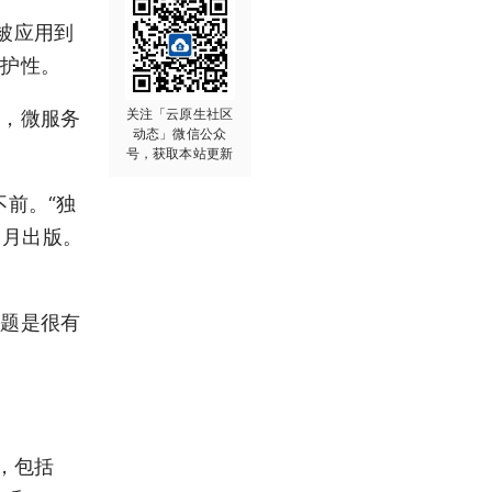
务被应用到
维护性。
关注「云原生社区
说，微服务
动态」微信公众
号，获取本站更新
前。“独
 月出版。
问题是很有
，包括