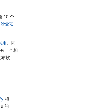
10 个
个
沙盒项
采用
。同
有一个相
发布软
fy
和
u 的