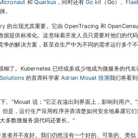
Micronaut
和
Quarkus
，同时还有
Go kit
（Go）、
Flas
选择。
ry
的出现尤其重要。它由 OpenTracing 和 OpenCens
数据提供标准化。这意味着开发人员只需要对他们的代
竞争的解决方案，甚至在生产中为不同的需求运行多个
了。Kubernetes 已经或多或少地成为微服务的代
Solutions
的首席科学家
Adrian Mouat
猜测
我们将看到
。“Mouat 说：“它正在溢出到界面上，影响到用户。
容易。但是，运行生产应用程序并弄清楚如何安全地暴露它
比大多数微服务源代码还要长。”
es 对开发者并不友好。我们仍然没有一个好的、可靠的、类似