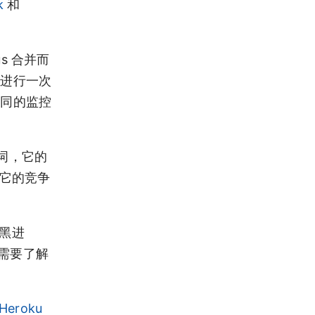
k
和
us 合并而
码进行一次
不同的监控
名词，它的
它的竞争
“黑进
们需要了解
Heroku