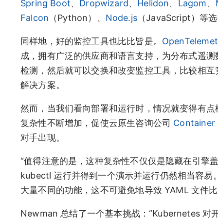
Spring Boot
、
Dropwizard
、
Helidon
、
Lagom
、
Falcon
（Python）、
Node.js
（JavaScript）等
同样地，好的监控工具也比比皆是。
OpenTelemet
成，拥有广泛的供应商和语言支持，为分布式遥测
检测，然后就可以交换和改变监控工具，比较相互
解决方案。
然而，当我们看向部署和运行时，情况就变得有点模糊
复杂性不断增加，促使云原生咨询公司
Container 
对手出现。
“值得注意的是，这种复杂性不仅仅是隐藏在引擎盖下
kubectl 运行并得到一个演示并运行仍然相当
大量不同的功能，这不可避免地导致 YAML 文件
Newman 总结了一个基本挑战：“Kubernet