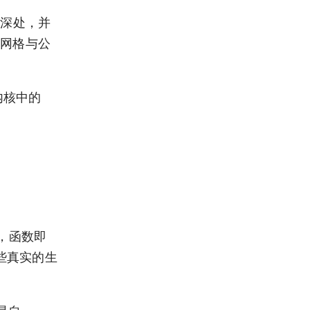
更深处，并
务网格与公
内核中的
，函数即
一些真实的生