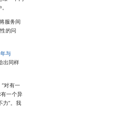
中。
层将服务间
杂性的问
0 年与
然给出同样
。“对有一
你有一个异
不力”。我