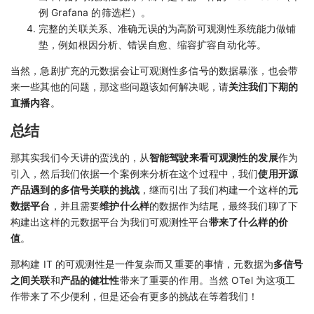
例 Grafana 的筛选栏）。
完整的关联关系、准确无误的为高阶可观测性系统能力做铺
垫，例如根因分析、错误自愈、缩容扩容自动化等。
当然，急剧扩充的元数据会让可观测性多信号的数据暴涨，也会带
来一些其他的问题，那这些问题该如何解决呢，请
关注我们下期的
直播内容
。
总结
那其实我们今天讲的蛮浅的，从
智能驾驶来看可观测性的发展
作为
引入，然后我们依据一个案例来分析在这个过程中，我们
使用开源
产品遇到的多信号关联的挑战
，继而引出了我们构建一个这样的
元
数据平台
，并且需要
维护什么样
的数据作为结尾，最终我们聊了下
构建出这样的元数据平台为我们可观测性平台
带来了什么样的价
值
。
那构建 IT 的可观测性是一件复杂而又重要的事情，元数据为
多信号
之间关联
和
产品的健壮性
带来了重要的作用。当然 OTel 为这项工
作带来了不少便利，但是还会有更多的挑战在等着我们！