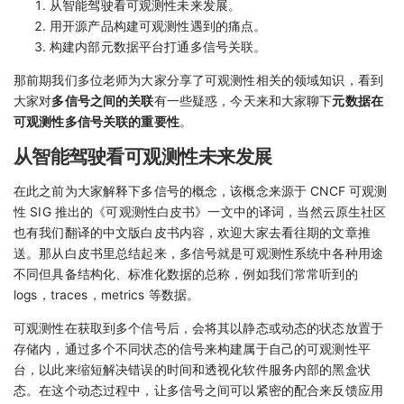
从智能驾驶看可观测性未来发展。
用开源产品构建可观测性遇到的痛点。
构建内部元数据平台打通多信号关联。
那前期我们多位老师为大家分享了可观测性相关的领域知识，看到
大家对
多信号之间的关联
有一些疑惑，今天来和大家聊下
元数据在
可观测性多信号关联的重要性
。
从智能驾驶看可观测性未来发展
在此之前为大家解释下多信号的概念，该概念来源于 CNCF 可观测
性 SIG 推出的《可观测性白皮书》一文中的译词，当然云原生社区
也有我们翻译的中文版白皮书内容，欢迎大家去看往期的文章推
送。那从白皮书里总结起来，多信号就是可观测性系统中各种用途
不同但具备结构化、标准化数据的总称，例如我们常常听到的
logs，traces，metrics 等数据。
可观测性在获取到多个信号后，会将其以静态或动态的状态放置于
存储内，通过多个不同状态的信号来构建属于自己的可观测性平
台，以此来缩短解决错误的时间和透视化软件服务内部的黑盒状
态。在这个动态过程中，让多信号之间可以紧密的配合来反馈应用